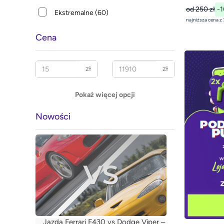
od 250 zł
-
Ekstremalne
(60)
Cena
zł
zł
Pokaż więcej opcji
Nowości
Jazda Ferrari F430 vs Dodge Viper –