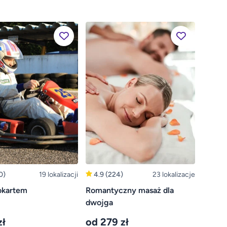
0)
19 lokalizacji
4.9
(224)
23 lokalizacje
okartem
Romantyczny masaż dla
dwojga
zł
od 279 zł