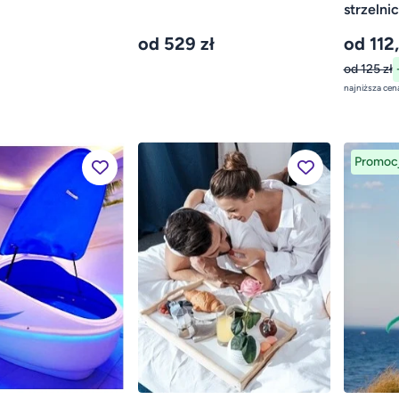
strzelni
od 529 zł
od 112
od 125 zł
Promoc