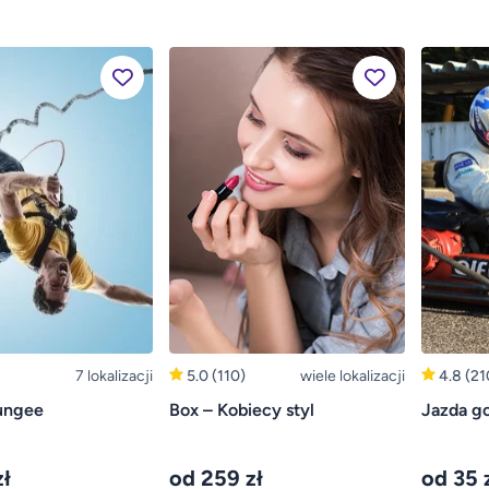
7 lokalizacji
5.0
(110)
wiele lokalizacji
4.8
(21
ungee
Box – Kobiecy styl
Jazda g
ł
od 259 zł
od 35 