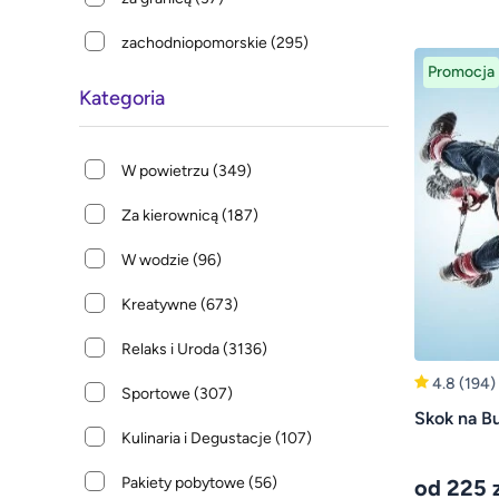
zachodniopomorskie
(295)
Promocja
Kategoria
W powietrzu
(349)
Za kierownicą
(187)
W wodzie
(96)
Kreatywne
(673)
Relaks i Uroda
(3136)
4.8
(194)
Sportowe
(307)
Skok na B
Kulinaria i Degustacje
(107)
Pakiety pobytowe
(56)
od 225 z