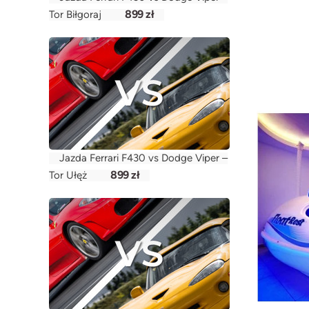
899 zł
Tor Biłgoraj
Jazda Ferrari F430 vs Dodge Viper –
899 zł
Tor Ułęż