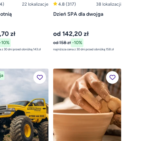
4)
22 lokalizacje
4.8
(317)
38 lokalizacji
lotnią
Dzień SPA dla dwojga
,70 zł
od 142,20 zł
-10%
od 158 zł
-10%
najniższa cena z 30 dni przed obniżką 143 zł
najniższa cena z 30 dni przed obniżką 158 zł
ja