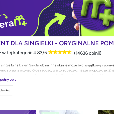
NT DLA SINGIELKI - ORYGINALNE PO
 w tej kategorii: 4.83/5
(14636 opinii)
 singielki na
Dzień Singla
lub na inną okazję może być wyjątkowy i pomy
wno sprawią przyjaciółce radość, warto zobaczyć nasze propozycje. Znajd
 które na pewno przypadną jej do gustu. Sprawdź, co przygotowaliśmy.
 pełny opis
la niej