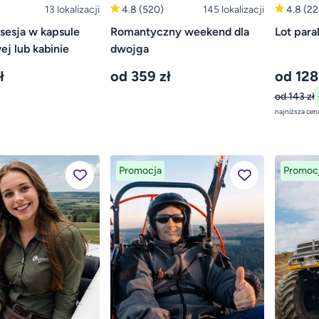
13 lokalizacji
4.8
(520)
145 lokalizacji
4.8
(22
 sesja w kapsule
Romantyczny weekend dla
Lot para
ej lub kabinie
dwojga
ł
od 359 zł
od 128
od 143 zł
Promocja
Promoc