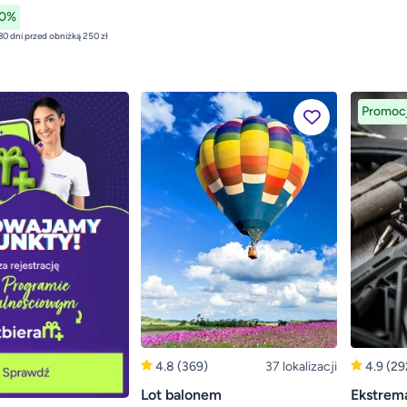
10%
najniższa cena z 30 dni przed obniżką 250 zł
Promoc
4.8
(369)
37 lokalizacji
4.9
(29
Lot balonem
Ekstrema