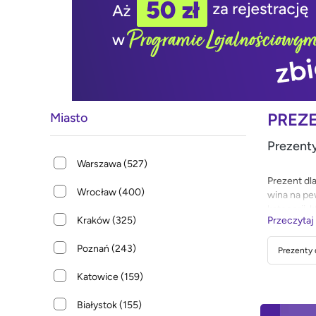
PREZE
Miasto
Prezenty
Warszawa
(527)
Prezent dla
Wrocław
(400)
wina na pe
kategorii,
Kraków
(325)
Przeczytaj
Poznań
(243)
Prezenty d
Katowice
(159)
Białystok
(155)