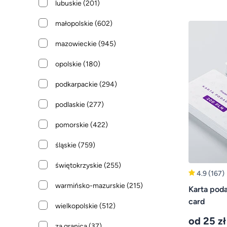
lubuskie
(201)
małopolskie
(602)
mazowieckie
(945)
opolskie
(180)
podkarpackie
(294)
podlaskie
(277)
pomorskie
(422)
śląskie
(759)
świętokrzyskie
(255)
4.9
(167)
warmińsko-mazurskie
(215)
Karta poda
card
wielkopolskie
(512)
od 25 zł
za granicą
(37)