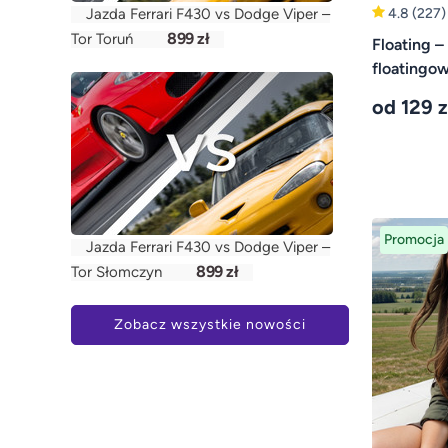
4.8
(227)
Jazda Ferrari F430 vs Dodge Viper –
899 zł
Tor Toruń
Floating –
floatingow
od 129 z
Promocja
Jazda Ferrari F430 vs Dodge Viper –
899 zł
Tor Słomczyn
Zobacz wszystkie nowości