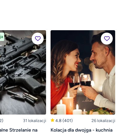
ja
2)
31 lokalizacji
4.8
(401)
26 lokalizacji
lne Strzelanie na
Kolacja dla dwojga - kuchnia