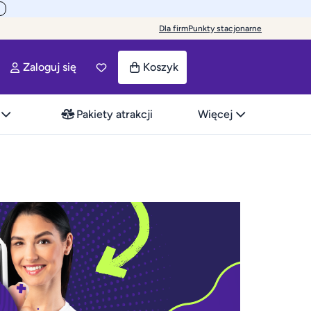
Dla firm
Punkty stacjonarne
Zaloguj się
Koszyk
Pakiety atrakcji
Więcej