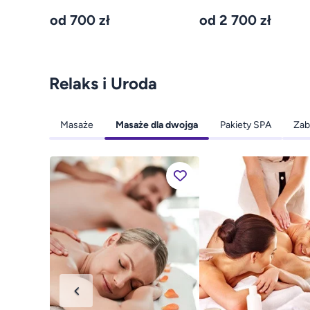
od 700 zł
od 2 700 zł
Relaks i Uroda
Masaże
Masaże dla dwojga
Pakiety SPA
Zab