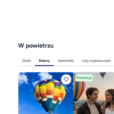
W powietrzu
Skoki
Balony
Awionetki
Loty szybowcowe
Promocja