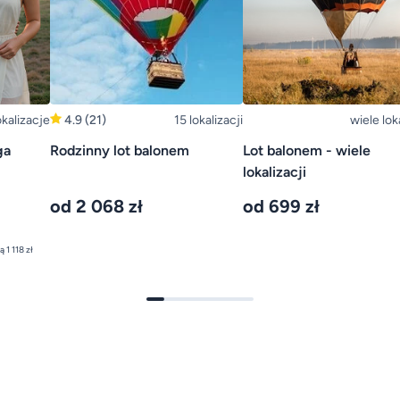
okalizacje
4.9
(21)
15 lokalizacji
wiele lok
ga
Rodzinny lot balonem
Lot balonem - wiele
lokalizacji
od 2 068 zł
od 699 zł
najniższa cena z 30 dni przed obniżką 1 118 zł