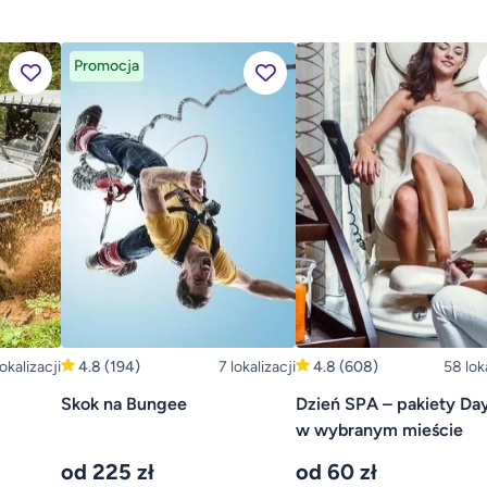
Promocja
okalizacji
4.8
(194)
7 lokalizacji
4.8
(608)
58 loka
Skok na Bungee
Dzień SPA – pakiety Da
w wybranym mieście
od 225 zł
od 60 zł