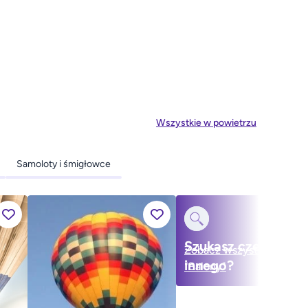
Wszystkie w powietrzu
Samoloty i śmigłowce
Szukasz czegoś
Zobacz wszystko w
innego?
"Balony"