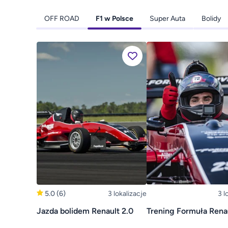
OFF ROAD
F1 w Polsce
Super Auta
Bolidy
5.0
(6)
3 lokalizacje
3 l
Jazda bolidem Renault 2.0
Trening Formuła Renau