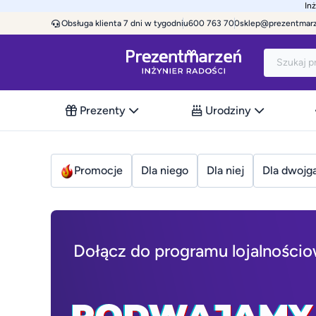
In
Obsługa klienta 7 dni w tygodniu
600 763 700
sklep@prezentmar
Prezenty
Urodziny
Promocje
Dla niego
Dla niej
Dla dwojg
Dołącz do programu lojalności