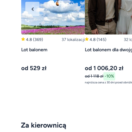
4.8
(369)
37 lokalizacji
4.8
(145)
32 l
Lot balonem
Lot balonem dla dwoj
od 529 zł
od 1 006,20 zł
od 1 118 zł
-10%
Za kierownicą