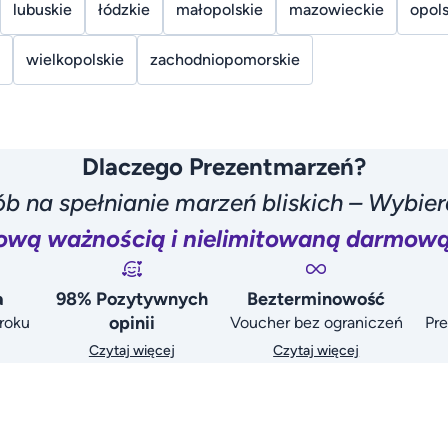
lubuskie
łódzkie
małopolskie
mazowieckie
opols
wielkopolskie
zachodniopomorskie
Dlaczego Prezentmarzeń?
b na spełnianie marzeń bliskich – Wybie
ową ważnością i nielimitowaną darmow
a
98% Pozytywnych
Bezterminowość
opinii
roku
Voucher bez ograniczeń
Pre
Czytaj więcej
Czytaj więcej