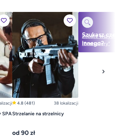
Szukasz czegoś
Zobacz wszystko w
innego?
"Bestsellery"
lizacji
4.8
(481)
38 lokalizacji
y SPA
Strzelanie na strzelnicy
od 90 zł