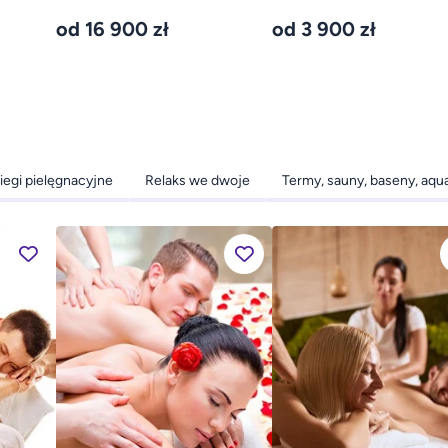
szkoleń
wyścigowym
od 16 900 zł
od 3 900 zł
iegi pielęgnacyjne
Relaks we dwoje
Termy, sauny, baseny, aqu