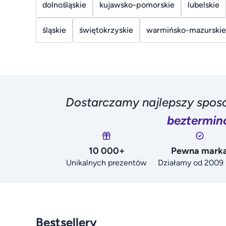
dolnośląskie
kujawsko-pomorskie
lubelskie
śląskie
świętokrzyskie
warmińsko-mazurskie
Dostarczamy najlepszy sposó
beztermin
10 000+
Pewna mark
Unikalnych prezentów
Działamy od 2009 
Bestsellery