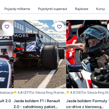
Pojazdy militarne
Pojedynki superaut
Rajdowe
Kursy
okalizacje
4.8
(27)
Tor Silesia Ring (Kamień
4.9
(12)
Tor Silesia Ring (
Śląski, Opole)
Śląski, Opole)
lt 2.0
Jazda bolidem F1 i Renault
Jazda bolidem Formuły 
2.0 - całodniowy pakiet
co-drive z kierowcą