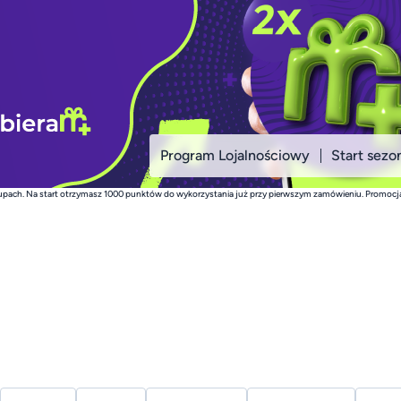
Program Lojalnościowy
Start sezo
zakupach. Na start otrzymasz 1000 punktów do wykorzystania już przy pierwszym zamówieniu. Promocja