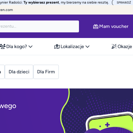
żynier Radości:
Ty wybierasz prezent
, my bierzemy na siebie resztę.
SPRAWDŹ
zen.com
Mam voucher
Dla kogo?
Lokalizacje
Okazje
a
Dla dzieci
Dla Firm
owego