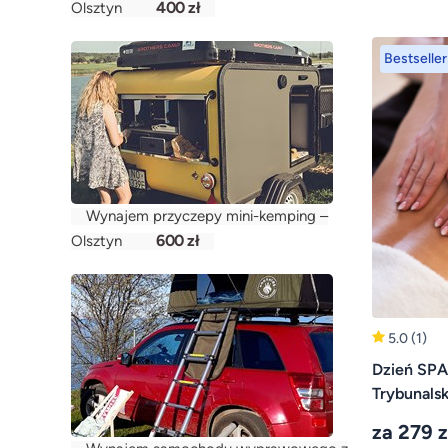
400 zł
Olsztyn
Bestseller
Wynajem przyczepy mini-kemping –
600 zł
Olsztyn
5.0
(1)
Dzień SPA
Trybunalsk
za 279 z