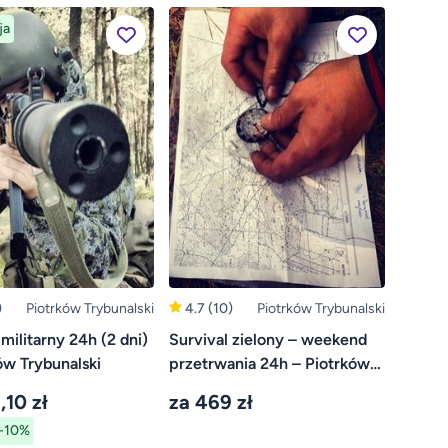
ja
)
Piotrków Trybunalski
4.7
(10)
Piotrków Trybunalski
 militarny 24h (2 dni)
Survival zielony – weekend
ów Trybunalski
przetrwania 24h – Piotrków
Trybunalski
,10 zł
za 469 zł
-10%