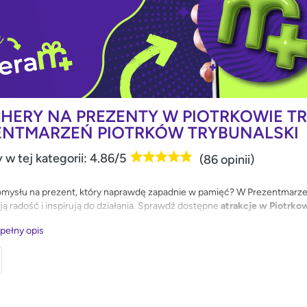
HERY NA PREZENTY W PIOTRKOWIE TR
ENTMARZEŃ PIOTRKÓW TRYBUNALSKI
 w tej kategorii: 4.86/5
(86 opinii)
mysłu na prezent, który naprawdę zapadnie w pamięć? W Prezentmarzeń 
ją radość i inspirują do działania. Sprawdź dostępne
atrakcje w Piotrko
 pełny opis