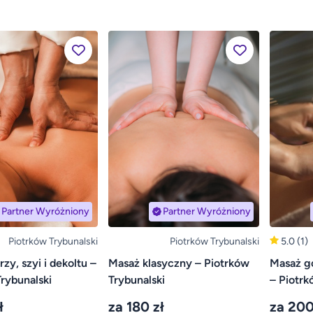
Partner Wyróżniony
Partner Wyróżniony
Piotrków Trybunalski
Piotrków Trybunalski
5.0
(1)
zy, szyi i dekoltu –
Masaż klasyczny – Piotrków
Masaż g
rybunalski
Trybunalski
– Piotrk
ł
za 180 zł
za 200