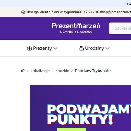
In
Obsługa klienta 7 dni w tygodniu
600 763 700
sklep@prezentmar
Prezenty
Urodziny
Lokalizacje
Łódzkie
Piotrków Trybunalski