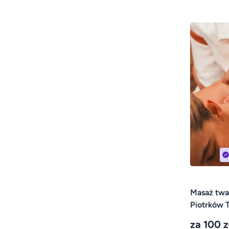
Masaż twar
Piotrków T
za 100 z