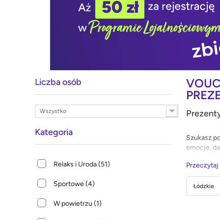
VOUC
Liczba osób
PREZ
Wszystko
Prezenty
Kategoria
Szukasz po
emocje, da
przedmiot.
Relaks i Uroda
(51)
Przeczytaj
Sportowe
(4)
Łódzkie
W powietrzu
(1)