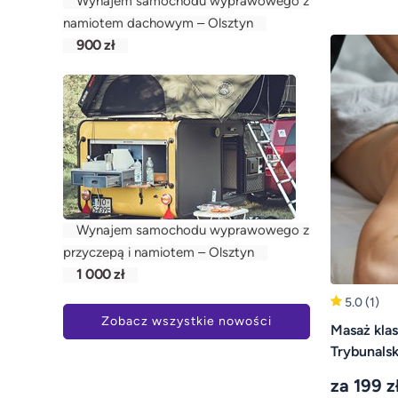
Wynajem samochodu wyprawowego z
namiotem dachowym – Olsztyn
900 zł
Wynajem samochodu wyprawowego z
przyczepą i namiotem – Olsztyn
1 000 zł
5.0
(1)
Zobacz wszystkie nowości
Masaż kla
Trybunalsk
za 199 z