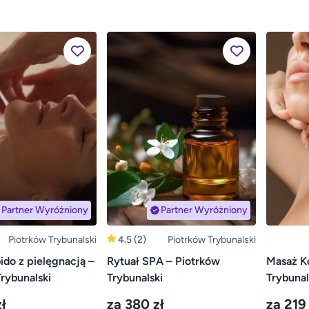
Partner Wyróżniony
Partner Wyróżniony
Piotrków Trybunalski
4.5
(2)
Piotrków Trybunalski
do z pielęgnacją –
Rytuał SPA – Piotrków
Masaż K
rybunalski
Trybunalski
Trybunal
ł
za 380 zł
za 219 