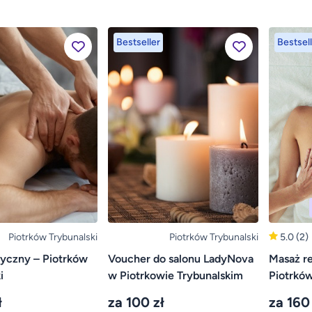
Bestseller
Bestsell
Piotrków Trybunalski
Piotrków Trybunalski
5.0
(2)
syczny – Piotrków
Voucher do salonu LadyNova
Masaż re
i
w Piotrkowie Trybunalskim
Piotrków
ł
za 100 zł
za 160 