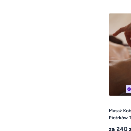
Masaż Kobi
Piotrków T
za 240 z