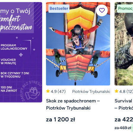
Bestseller
Promoc
4.9
(47)
Piotrków Trybunalski
4.8
(12
Skok ze spadochronem –
Survival
Piotrków Trybunalski
– Piotrk
za 1 200 zł
za 422
za 469 zł