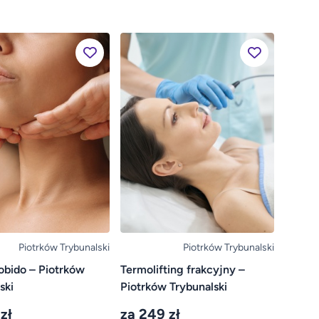
Piotrków Trybunalski
Piotrków Trybunalski
obido – Piotrków
Termolifting frakcyjny –
ski
Piotrków Trybunalski
zł
za 249 zł