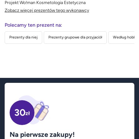
Projekt Wo!man Kosmetologia Estetyczna
Zobacz więcej prezentów tego wykonawcy
Polecamy ten prezent na:
Prezenty dla niej
Prezenty grupowe dla przyjaciół
Według hobby 
30
zł
Na pierwsze zakupy!