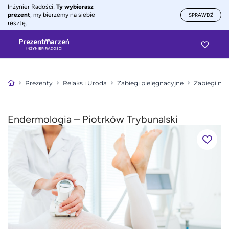
Inżynier Radości:
Ty wybierasz
prezent
, my bierzemy na siebie
SPRAWDŹ
resztę.
Prezenty
Relaks i Uroda
Zabiegi pielęgnacyjne
Zabiegi na 
Endermologia – Piotrków Trybunalski