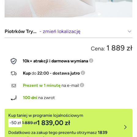
Piotrków Trybunalski
- zmień lokalizację
1 889 zł
Cena:
10k+ atrakcji i darmowa wymiana
Kup
do
22:00 - dostawa
jutro
Prezent w 1 minutę
na e-mail
100 dni
na zwrot
Kup taniej w programie lojalnościowym
1 839,00 zł
-50 zł
1 889 zł
Dodatkowo za zakup tego prezentu otrzymasz
1839