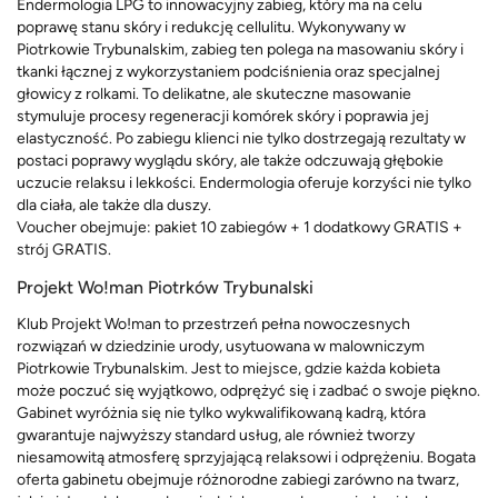
Endermologia LPG to innowacyjny zabieg, który ma na celu
poprawę stanu skóry i redukcję cellulitu. Wykonywany w
Piotrkowie Trybunalskim, zabieg ten polega na masowaniu skóry i
tkanki łącznej z wykorzystaniem podciśnienia oraz specjalnej
głowicy z rolkami. To delikatne, ale skuteczne masowanie
stymuluje procesy regeneracji komórek skóry i poprawia jej
elastyczność. Po zabiegu klienci nie tylko dostrzegają rezultaty w
postaci poprawy wyglądu skóry, ale także odczuwają głębokie
uczucie relaksu i lekkości. Endermologia oferuje korzyści nie tylko
dla ciała, ale także dla duszy.
Voucher obejmuje: pakiet 10 zabiegów + 1 dodatkowy GRATIS +
strój GRATIS.
Projekt Wo!man Piotrków Trybunalski
Klub Projekt Wo!man to przestrzeń pełna nowoczesnych
rozwiązań w dziedzinie urody, usytuowana w malowniczym
Piotrkowie Trybunalskim. Jest to miejsce, gdzie każda kobieta
może poczuć się wyjątkowo, odprężyć się i zadbać o swoje piękno.
Gabinet wyróżnia się nie tylko wykwalifikowaną kadrą, która
gwarantuje najwyższy standard usług, ale również tworzy
niesamowitą atmosferę sprzyjającą relaksowi i odprężeniu. Bogata
oferta gabinetu obejmuje różnorodne zabiegi zarówno na twarz,