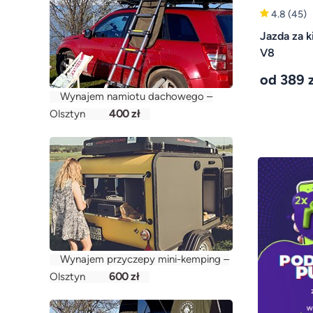
4.8
(45)
Jazda za k
V8
od 389 z
Wynajem namiotu dachowego –
400 zł
Olsztyn
Wynajem przyczepy mini-kemping –
600 zł
Olsztyn