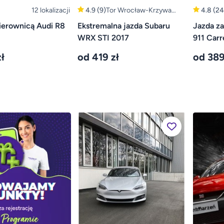
12 lokalizacji
4.9
(9)
Tor Wrocław-Krzywa
4.8
(24
(Bolesławiec, Legnica)
ierownicą Audi R8
Ekstremalna jazda Subaru
Jazda za
WRX STI 2017
911 Carr
ł
od 419 zł
od 389