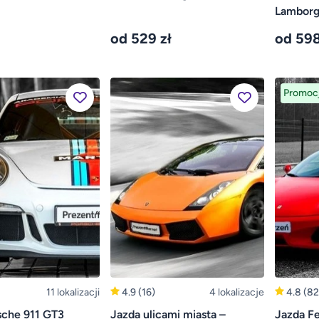
Lamborg
od 529 zł
od 598
Promoc
11 lokalizacji
4.9
(16)
4 lokalizacje
4.8
(82
sche 911 GT3
Jazda ulicami miasta –
Jazda Fe