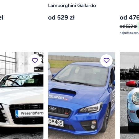
Lamborghini Gallardo
zł
od 529 zł
od 476
od 529 zł