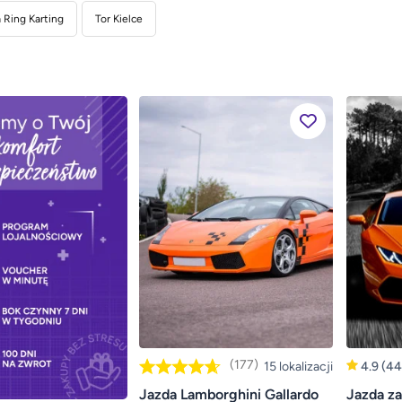
a Ring Karting
Tor Kielce
(177)
15 lokalizacji
4.9
(44
Jazda Lamborghini Gallardo
Jazda za