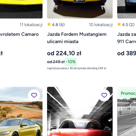
11 lokalizacji
4.8
(6)
10 lokalizacji
4.5
(2)
vroletem Camaro
Jazda Fordem Mustangiem
Jazda za
ulicami miasta
911 Carre
ł
od 224,10 zł
od 389
od 249 zł
-10%
najniższa cena z 30 dni przed obniżką 249 zł
Promoc