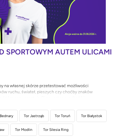
ZD SPORTOWYM AUTEM ULICAMI
aby na własnej skórze przetestować możliwości
ków ruchu, świateł, pieszych czy choćby znaków
ą, które zagwarantują Ci zawrotną prędkość i
 większą dawkę adrenaliny i niezapomnianych
 Bednary
Tor Jastrząb
Tor Toruń
Tor Białystok
ław
Tor Modlin
Tor Silesia Ring