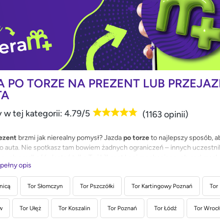
A PO TORZE NA PREZENT LUB PRZEJA
TA
 w tej kategorii: 4.79/5
(1163 opinii)
ezent
brzmi jak nierealny pomysł? Jazda
po torze
to najlepszy sposób, 
 auta. Nie spotkasz tam bowiem żadnych ograniczeń – innych uczestni
ących prędkość. Jesteś tylko Ty i kilkaset koni mechanicznych pod mask
 pełny opis
enie, które dosłownie wgniecie Cię w fotel. Czy można sobie wyobrazić
yjnych emocji?
nicą
Tor Słomczyn
Tor Pszczółki
Tor Kartingowy Poznań
Tor
w
Tor Ułęż
Tor Koszalin
Tor Poznań
Tor Łódź
Tor Wroc