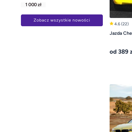
1 000 zł
Zobacz wszystkie nowości
4.6
(22)
Jazda Che
od 389 z