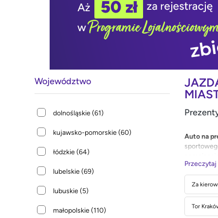
JAZD
Województwo
MIAS
Prezenty
dolnośląskie
(61)
kujawsko-pomorskie
(60)
Auto na pr
sportowego
łódzkie
(64)
ograniczaj
Przeczytaj
przyspiesz
lubelskie
(69)
motoryzac
Za kierow
lubuskie
(5)
Tor Krakó
małopolskie
(110)