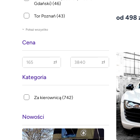
Gdański)
(46)
Tor Poznań
(43)
od 498 
Pokaż wszystko
Cena
zł
zł
Kategoria
Za kierownicą
(742)
Nowości