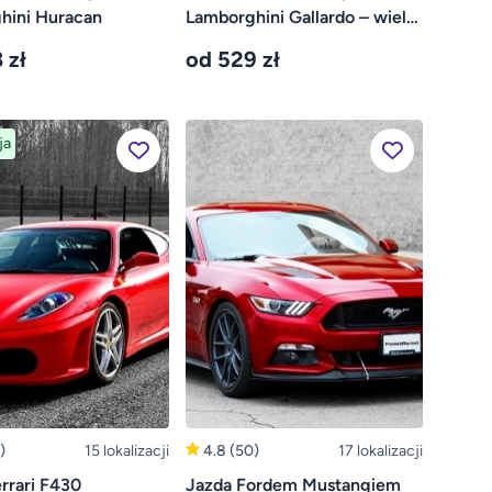
hini Huracan
Lamborghini Gallardo – wiele
lokalizacji
 zł
od 529 zł
ja
)
15 lokalizacji
4.8
(50)
17 lokalizacji
rrari F430
Jazda Fordem Mustangiem