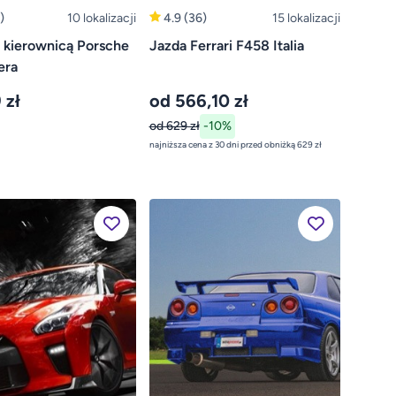
)
10 lokalizacji
4.9
(36)
15 lokalizacji
 kierownicą Porsche
Jazda Ferrari F458 Italia
era
 zł
od 566,10 zł
od 629 zł
-10%
najniższa cena z 30 dni przed obniżką 629 zł