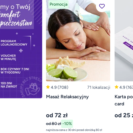
Promocja
4.9
(708)
71 lokalizacji
4.9
(16
Masaż Relaksacyjny
Karta po
card
od 72 zł
od 25 
od 80 zł
-10%
najniższa cena z 30 dni przed obniżką 80 zł