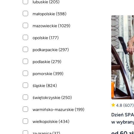
lubuskie
(205)
małopolskie
(598)
mazowieckie
(1029)
opolskie
(177)
podkarpackie
(297)
podlaskie
(279)
pomorskie
(399)
śląskie
(824)
świętokrzyskie
(250)
4.8
(607)
warmińsko-mazurskie
(199)
Dzień SPA
wielkopolskie
(434)
w wybran
od 60 zł
za granicą
(37)