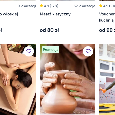
9 lokalizacji
4.9
(178)
52 lokalizacje
4.9
(21
o włoskiej
Masaż klasyczny
Voucher 
i
kuchnią 
ł
od 80 zł
od 99 
Promocja