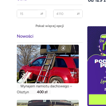
od 129 z
zł
zł
Pokaż więcej opcji
Nowości
Wynajem namiotu dachowego –
400 zł
Olsztyn