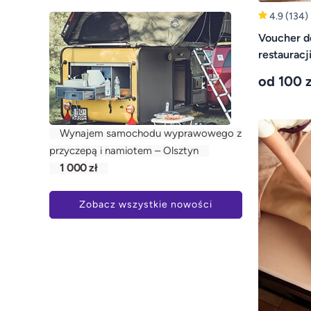
4.9
(134)
Voucher d
restauracj
od 100 z
Wynajem samochodu wyprawowego z
przyczepą i namiotem – Olsztyn
1 000 zł
Zobacz wszystkie nowości