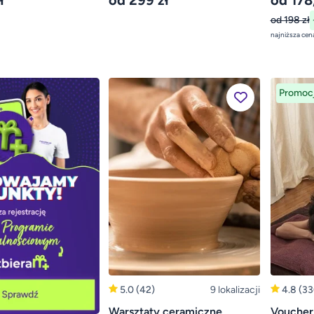
ł
od 299 zł
od 178
od 198 zł
Promoc
5.0
(42)
9 lokalizacji
4.8
(33
Warsztaty ceramiczne
Voucher