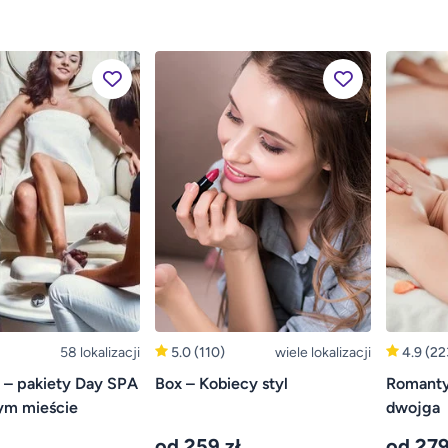
58 lokalizacji
5.0
(110)
wiele lokalizacji
4.9
(22
 – pakiety Day SPA
Box – Kobiecy styl
Romanty
ym mieście
dwojga
od 259 zł
od 279