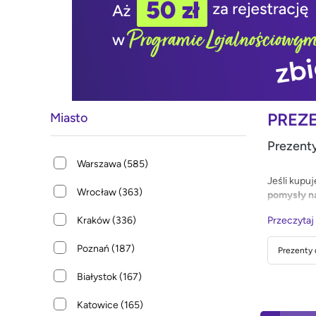
PREZ
Miasto
Prezenty
Warszawa
(585)
Jeśli kupu
Wrocław
(363)
pomysły na
Kraków
(336)
Przeczytaj
Poznań
(187)
Prezenty d
Białystok
(167)
Katowice
(165)