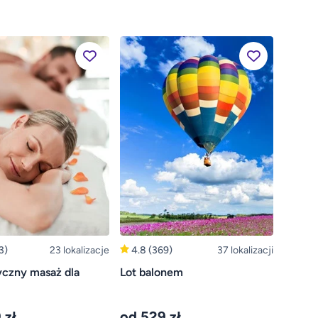
3)
23 lokalizacje
4.8
(369)
37 lokalizacji
czny masaż dla
Lot balonem
 zł
od 529 zł