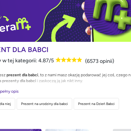
ENT DLA BABCI
 w tej kategorii: 4.87/5
(6573 opinii)
jesz
prezent dla babci
, to z nami masz okazję podarować jej coś, czego n
 prezenty dla babci
i zaskoczą ją jak nikt inny.
 pełny opis
la niej
Prezent na urodziny dla babci
Prezent na Dzień Babci