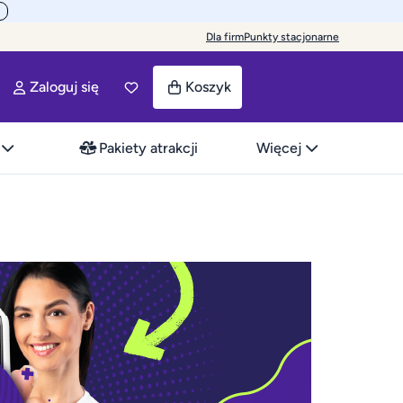
Dla firm
Punkty stacjonarne
Zaloguj się
Koszyk
Pakiety atrakcji
Więcej