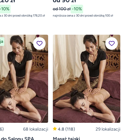
,20 zł
od 90 zł
-10%
od 100 zł
-10%
najniższa cena z 30 dni przed obniżką 178,20 zł
najniższa cena z 30 dni przed obniżką 100 zł
ja
6)
68 lokalizacji
4.8
(118)
29 lokalizacji
 do Salonu SPA
Masaż tajski