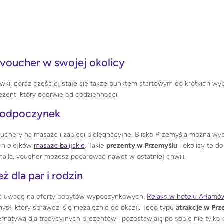
 voucher w swojej okolicy
arówki, coraz częściej staje się także punktem startowym do krótkich w
rezent, który oderwie od codzienności.
i odpoczynek
uchery na masaże i zabiegi pielęgnacyjne. Blisko Przemyśla można wy
ch olejków
masaże balijskie
. Takie
prezenty w Przemyślu
i okolicy to d
na maila, voucher możesz podarować nawet w ostatniej chwili.
 dla par i rodzin
ócić uwagę na oferty pobytów wypoczynkowych.
Relaks w hotelu Arłamó
ysł, który sprawdzi się niezależnie od okazji. Tego typu
atrakcje w Prz
ernatywą dla tradycyjnych prezentów i pozostawiają po sobie nie tylko