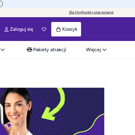
Dla firm
Punkty stacjonarne
Zaloguj się
Koszyk
Pakiety atrakcji
Więcej