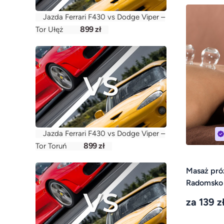
Jazda Ferrari F430 vs Dodge Viper –
899 zł
Tor Ułęż
Jazda Ferrari F430 vs Dodge Viper –
899 zł
Tor Toruń
Masaż pró
Radomsko
za 139 z