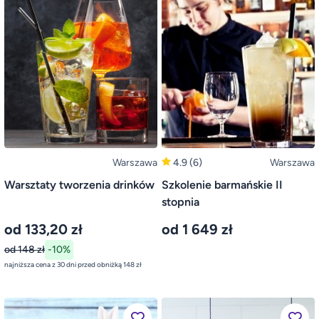
Warszawa
4.9
(6)
Warszawa
Warsztaty tworzenia drinków
Szkolenie barmańskie II
stopnia
od 133,20 zł
od 1 649 zł
od 148 zł
-10%
najniższa cena z 30 dni przed obniżką 148 zł