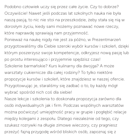
Podobno człowiek uczy się przez całe życie. Czy to dobrze?
Oczywiście! Nawet jeśli podczas lat szkolnych nauka nie była
naszą pasją, to nic nie stoi na przeszkodzie, żeby stała się nią w
dorosłym życiu, kiedy sami możemy poznawać nowe rzeczy,
które naprawdę sprawiają nam przyjemność.
Ponieważ na naukę nigdy nie jest za późno, w Prezentmarzeń
przygotowaliśmy dla Ciebie szeroki wybór kursów i szkoleń, dzięki
którym poszerzysz swoje kompetencje, odkryjesz nową pasję lub
po prostu interesująco i przyjemnie spędzisz czas!
Szkolenie barmańskie? Kurs kulinarny dla dwojga? A może
warsztaty cukiernicze dla całej rodziny? To tylko niektóre
propozycje kursów i szkoleń, które znajdziesz w naszej ofercie.
Przygotowując je, staraliśmy się zadbać o to, by każdy mógł
wybrać spośród nich coś dla siebie!
Nasze lekcje i szkolenia to doskonała propozycja zarówno dla
osób indywidualnych jak i firm. Podczas wspólnych warsztatów
można poćwiczyć umiejętność pracy w grupie i pogłębić relacje
między kolegami z zespołu. Dlatego niezależnie od tego, czy
szukasz rozrywki na długie zimowe wieczory, czy pragniesz
przeżyć fajną przygodę wśród bliskich osób, zapoznaj się z