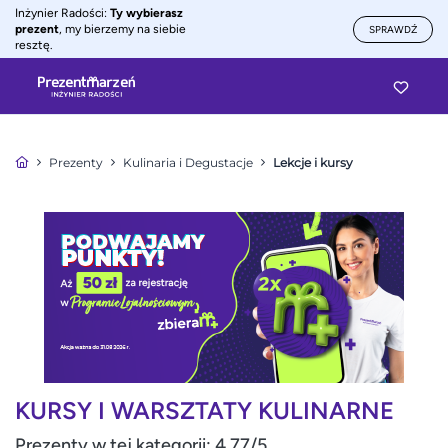
Inżynier Radości:
Ty wybierasz
prezent
, my bierzemy na siebie
SPRAWDŹ
resztę.
Prezenty
Kulinaria i Degustacje
Lekcje i kursy
KURSY I WARSZTATY KULINARNE
Prezenty w tej kategorii: 4.77/5