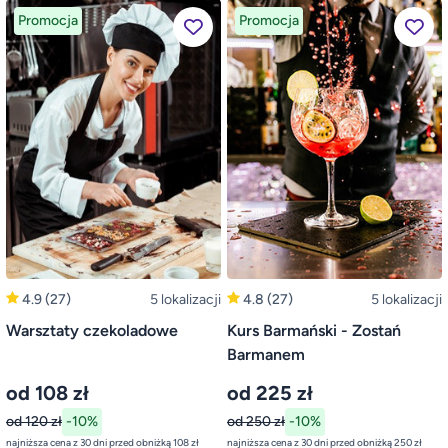
Promocja
Promocja
4.9
(27)
5 lokalizacji
4.8
(27)
5 lokalizacji
Warsztaty czekoladowe
Kurs Barmański - Zostań
Barmanem
od 108 zł
od 225 zł
od 120 zł
-10%
od 250 zł
-10%
najniższa cena z 30 dni przed obniżką 108 zł
najniższa cena z 30 dni przed obniżką 250 zł