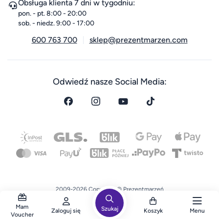
Obsługa klienta 7 dni w tygodniu:
pon. - pt. 8:00 - 20:00
sob. - niedz. 9:00 - 17:00
600 763 700
sklep@prezentmarzen.com
Odwiedź nasze Social Media:
2009-2026 Copyright © Prezentmarzeń
Wszelkie prawa zastrzeżone.
Mam
Szukaj
Zaloguj się
Koszyk
Menu
Voucher