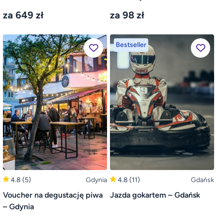
za 649 zł
za 98 zł
Bestseller
4.8
(5)
Gdynia
4.8
(11)
Gdańsk
Voucher na degustację piwa
Jazda gokartem – Gdańsk
– Gdynia