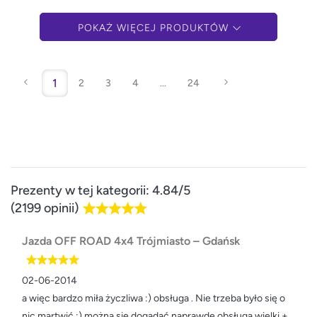
POKAŻ WIĘCEJ PRODUKTÓW
1
2
3
4
...
24
Prezenty w tej kategorii: 4.84/5
(2199 opinii)
Jazda OFF ROAD 4x4 Trójmiasto – Gdańsk
02-06-2014
a więc bardzo miła życzliwa :) obsługa . Nie trzeba było się o
nic martwić :) można się dogadać naprawdę obsługa wielki +