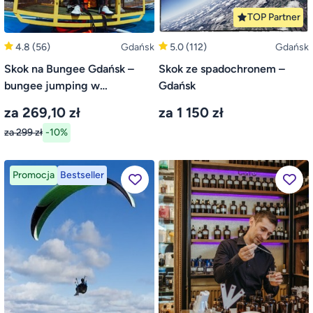
TOP Partner
4.8
(56)
Gdańsk
5.0
(112)
Gdańsk
Skok na Bungee Gdańsk –
Skok ze spadochronem –
bungee jumping w
Gdańsk
Trójmieście
za 269,10 zł
za 1 150 zł
za 299 zł
-10%
Promocja
Bestseller