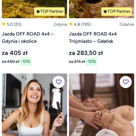
TOP Partner
TOP Partner
5.0
(23)
Gdynia
4.8
(195)
Gdańsk
Jazda OFF ROAD 4x4 –
Jazda OFF ROAD 4x4
Gdynia i okolice
Trójmiasto – Gdańsk
za 405 zł
za 283,50 zł
za 450 zł
-10%
za 315 zł
-10%