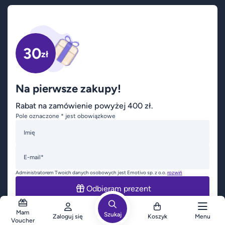
30
zł
Na pierwsze zakupy!
Rabat na zamówienie powyżej 400 zł.
Pole oznaczone * jest obowiązkowe
Imię
E-mail*
Administratorem Twoich danych osobowych jest Emotivo sp. z o.o.
rozwiń
Odbieram prezent
Mam
Szukaj
Zaloguj się
Koszyk
Menu
Voucher