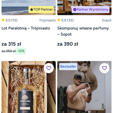
TOP Partner
Partner Wyróżniony
5.0
(15)
Trójmiasto
5.0
(33)
Sopot
Lot Paralotnią – Trójmiasto
Skomponuj własne perfumy
– Sopot
za 315 zł
za 390 zł
za 350 zł
-10%
Bestseller