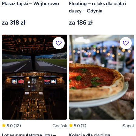
Masaż tajski – Wejherowo
Floating – relaks dla ciała i
duszy – Gdynia
za 318 zł
za 186 zł
5.0
(12)
Gdańsk
5.0
(7)
Sopot
Lot w symulatorze lotu –
Kolacja dla dwojga