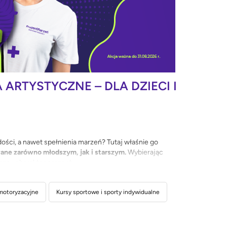
ARTYSTYCZNE – DLA DZIECI I
ości, a nawet spełnienia marzeń? Tutaj właśnie go
ane zarówno młodszym, jak i starszym.
Wybierając
yczny charakter prezentu.
zeczy kupowanej na oko. Postaw na rozwiązanie, które
prezent z pewnością okaże się strzałem w dziesiątkę.
motoryzacyjne
Kursy sportowe i sporty indywidualne
Zapoznaj się z ofertą w Prezentmarzeń i wybierz takie kursy