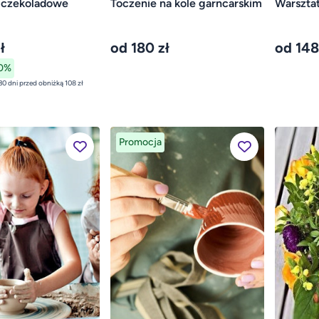
 czekoladowe
Toczenie na kole garncarskim
Warsztat
ł
od 180 zł
od 148
0%
najniższa cena z 30 dni przed obniżką 108 zł
Promocja