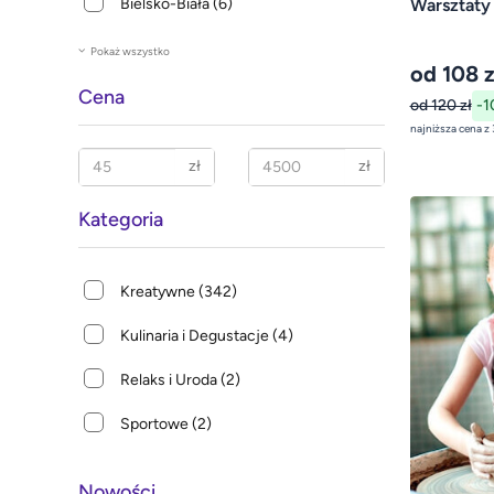
Bielsko-Biała
(6)
Warsztaty
Pokaż wszystko
od 108 z
Cena
od 120 zł
-1
zł
zł
Kategoria
Kreatywne
(342)
Kulinaria i Degustacje
(4)
Relaks i Uroda
(2)
Sportowe
(2)
Nowości