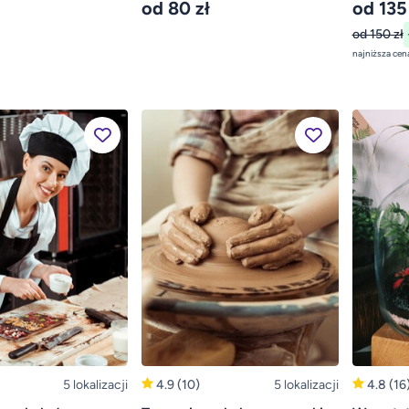
od 80 zł
od 135
od 150 zł
5 lokalizacji
4.9
(10)
5 lokalizacji
4.8
(16