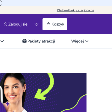
Dla firm
Punkty stacjonarne
Zaloguj się
Koszyk
Pakiety atrakcji
Więcej