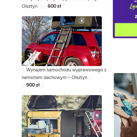
600 zł
Olsztyn
Wynajem samochodu wyprawowego z
namiotem dachowym – Olsztyn
900 zł