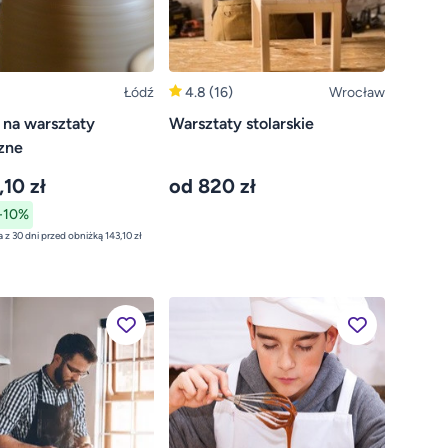
Łódź
4.8
(16)
Wrocław
 na warsztaty
Warsztaty stolarskie
zne
,10 zł
od 820 zł
-10%
najniższa cena z 30 dni przed obniżką 143,10 zł