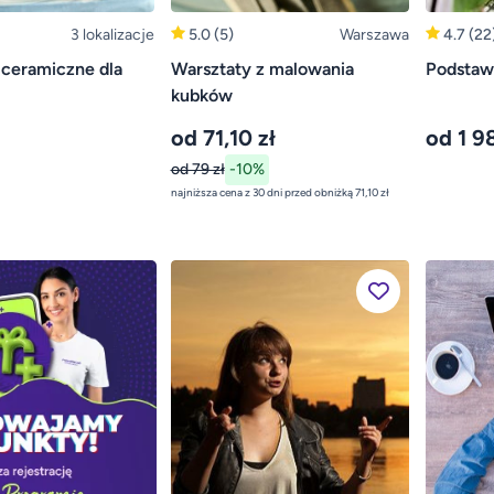
3 lokalizacje
5.0
(5)
Warszawa
4.7
(22
 ceramiczne dla
Warsztaty z malowania
Podstawo
kubków
od 71,10 zł
od 1 9
od 79 zł
-10%
najniższa cena z 30 dni przed obniżką 71,10 zł