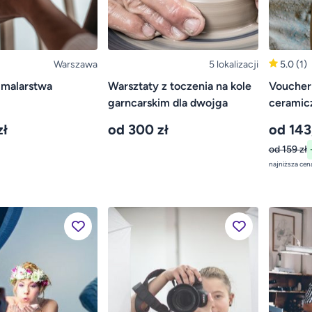
Warszawa
5 lokalizacji
5.0
(1)
 malarstwa
Warsztaty z toczenia na kole
Voucher
garncarskim dla dwojga
ceramic
zł
od 300 zł
od 143
od 159 zł