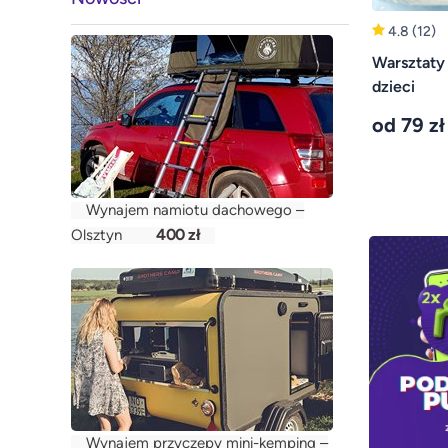
4.8
(12)
Warsztaty
dzieci
od 79 zł
Wynajem namiotu dachowego –
400 zł
Olsztyn
Wynajem przyczepy mini-kemping –