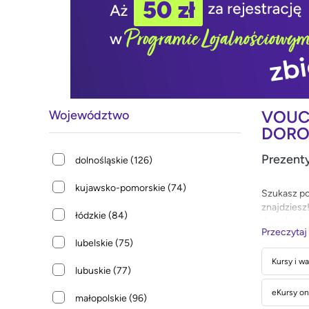
VOUCH
Województwo
DORO
Prezenty
dolnośląskie
(126)
kujawsko-pomorskie
(74)
Szukasz po
znajdziesz
łódzkie
(84)
dowolny kur
Przeczytaj
lubelskie
(75)
Tutaj nie 
najlepiej 
Kursy i w
lubuskie
(77)
Wybierz sz
eKursy on
małopolskie
(96)
na prezent,