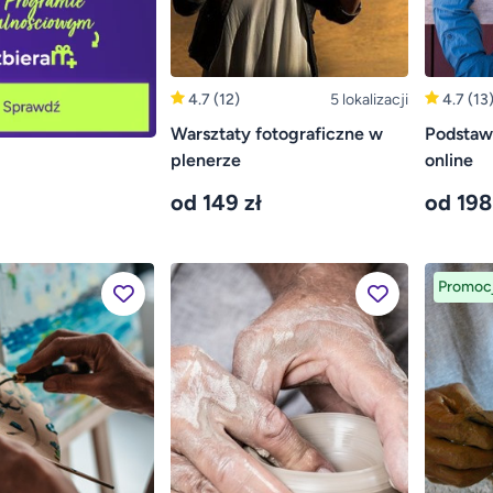
4.7
(12)
5 lokalizacji
4.7
(13
Warsztaty fotograficzne w
Podstawy
plenerze
online
od 149 zł
od 198
Promoc