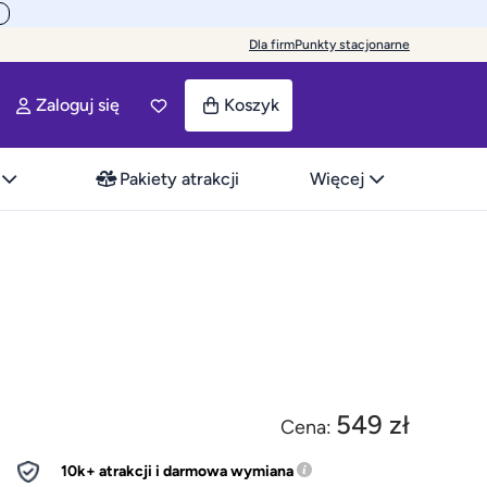
Dla firm
Punkty stacjonarne
Zaloguj się
Koszyk
Pakiety atrakcji
Więcej
549 zł
Cena:
10k+ atrakcji i darmowa wymiana