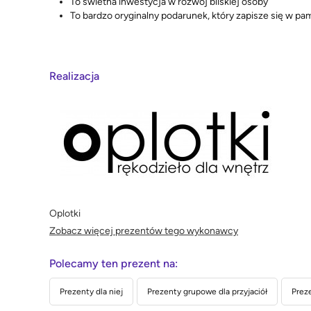
To świetna inwestycja w rozwój bliskiej osoby
To bardzo oryginalny podarunek, który zapisze się w pa
Realizacja
Oplotki
Zobacz więcej prezentów tego wykonawcy
Polecamy ten prezent na:
Prezenty dla niej
Prezenty grupowe dla przyjaciół
Preze