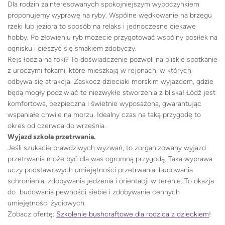
Dla rodzin zainteresowanych spokojniejszym wypoczynkiem
proponujemy wyprawę na ryby. Wspólne wędkowanie na brzegu
rzeki lub jeziora to sposób na relaks i jednoczesne ciekawe
hobby. Po złowieniu ryb możecie przygotować wspólny posiłek na
ognisku i cieszyć się smakiem zdobyczy.
Rejs łodzią na foki? To doświadczenie pozwoli na bliskie spotkanie
z uroczymi fokami, które mieszkają w rejonach, w których
odbywa się atrakcja. Zaskocz dzieciaki morskim wyjazdem, gdzie
będą mogły podziwiać te niezwykłe stworzenia z bliska! Łódź jest
komfortowa, bezpieczna i świetnie wyposażona, gwarantując
wspaniałe chwile na morzu. Idealny czas na taką przygodę to
okres od czerwca do września.
Wyjazd szkoła przetrwania.
Jeśli szukacie prawdziwych wyzwań, to zorganizowany wyjazd
przetrwania może być dla was ogromną przygodą. Taka wyprawa
uczy podstawowych umiejętności przetrwania: budowania
schronienia, zdobywania jedzenia i orientacji w terenie. To okazja
do budowania pewności siebie i zdobywanie cennych
umiejętności życiowych.
Zobacz ofertę:
Szkolenie bushcraftowe dla rodzica z dzieckiem
!