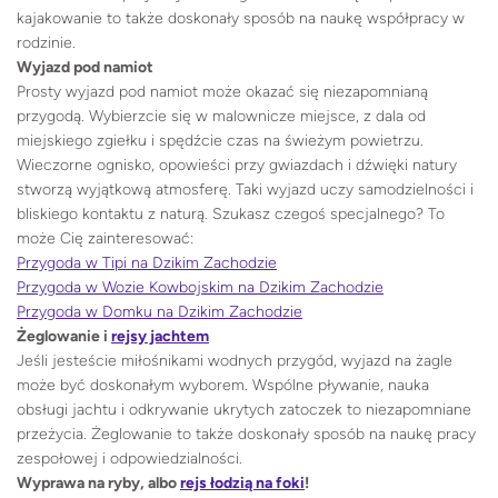
kajakowanie to także doskonały sposób na naukę współpracy w
rodzinie.
Wyjazd pod namiot
Prosty wyjazd pod namiot może okazać się niezapomnianą
przygodą. Wybierzcie się w malownicze miejsce, z dala od
miejskiego zgiełku i spędźcie czas na świeżym powietrzu.
Wieczorne ognisko, opowieści przy gwiazdach i dźwięki natury
stworzą wyjątkową atmosferę. Taki wyjazd uczy samodzielności i
bliskiego kontaktu z naturą. Szukasz czegoś specjalnego? To
może Cię zainteresować:
Przygoda w Tipi na Dzikim Zachodzie
Przygoda w Wozie Kowbojskim na Dzikim Zachodzie
Przygoda w Domku na Dzikim Zachodzie
Żeglowanie i
rejsy jachtem
Jeśli jesteście miłośnikami wodnych przygód, wyjazd na żagle
może być doskonałym wyborem. Wspólne pływanie, nauka
obsługi jachtu i odkrywanie ukrytych zatoczek to niezapomniane
przeżycia. Żeglowanie to także doskonały sposób na naukę pracy
zespołowej i odpowiedzialności.
Wyprawa na ryby, albo
rejs łodzią na foki
!