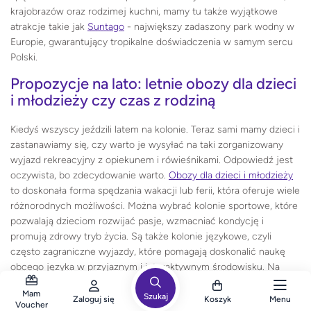
krajobrazów oraz rodzimej kuchni, mamy tu także wyjątkowe
atrakcje takie jak
Suntago
- największy zadaszony park wodny w
Europie, gwarantujący tropikalne doświadczenia w samym sercu
Polski.
Propozycje na lato: letnie obozy dla dzieci
i młodzieży czy czas z rodziną
Kiedyś wszyscy jeździli latem na kolonie. Teraz sami mamy dzieci i
zastanawiamy się, czy warto je wysyłać na taki zorganizowany
wyjazd rekreacyjny z opiekunem i rówieśnikami. Odpowiedź jest
oczywista, bo zdecydowanie warto.
Obozy dla dzieci i młodzieży
to doskonała forma spędzania wakacji lub ferii, która oferuje wiele
różnorodnych możliwości. Można wybrać kolonie sportowe, które
pozwalają dzieciom rozwijać pasje, wzmacniać kondycję i
promują zdrowy tryb życia. Są także kolonie językowe, czyli
często zagraniczne wyjazdy, które pomagają doskonalić naukę
obcego języka w przyjaznym i interaktywnym środowisku. Na
koloniach naukowych dzieci mogą eksperymentować i rozwijać
Mam
swoją ciekawość, a na artystycznych wzmacniają swoją
Szukaj
Zaloguj się
Koszyk
Menu
Voucher