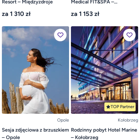
Resort – Międzyzdroje
Medical FIT&SPA –
Dźwirzyno
za 1 310 zł
za 1 153 zł
TOP Partner
Opole
Kołobrzeg
Sesja zdjęciowa z brzuszkiem
Rodzinny pobyt Hotel Marine
– Opole
– Kołobrzeg