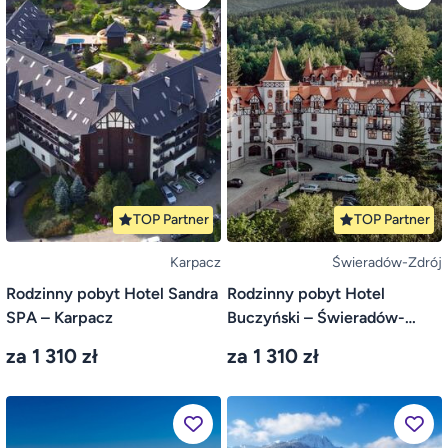
TOP Partner
TOP Partner
Karpacz
Świeradów-Zdrój
Rodzinny pobyt Hotel Sandra
Rodzinny pobyt Hotel
SPA – Karpacz
Buczyński – Świeradów-
Zdrój
za 1 310 zł
za 1 310 zł