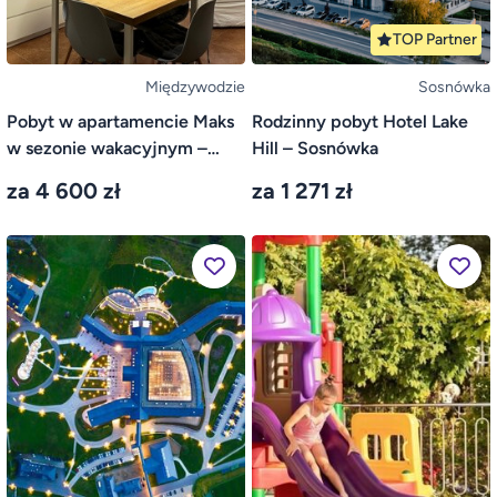
TOP Partner
Międzywodzie
Sosnówka
Pobyt w apartamencie Maks
Rodzinny pobyt Hotel Lake
w sezonie wakacyjnym –
Hill – Sosnówka
Międzywodzie
za 4 600 zł
za 1 271 zł