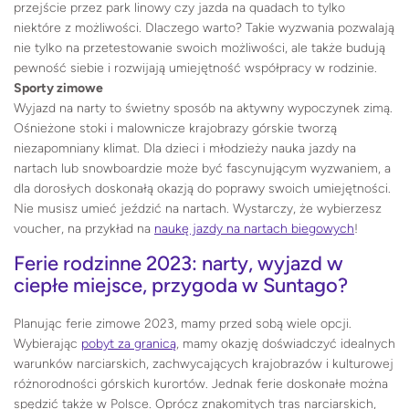
przejście przez park linowy czy jazda na quadach to tylko
niektóre z możliwości. Dlaczego warto? Takie wyzwania pozwalają
nie tylko na przetestowanie swoich możliwości, ale także budują
pewność siebie i rozwijają umiejętność współpracy w rodzinie.
Sporty zimowe
Wyjazd na narty to świetny sposób na aktywny wypoczynek zimą.
Ośnieżone stoki i malownicze krajobrazy górskie tworzą
niezapomniany klimat. Dla dzieci i młodzieży nauka jazdy na
nartach lub snowboardzie może być fascynującym wyzwaniem, a
dla dorosłych doskonałą okazją do poprawy swoich umiejętności.
Nie musisz umieć jeździć na nartach. Wystarczy, że wybierzesz
voucher, na przykład na
naukę jazdy na nartach biegowych
!
Ferie rodzinne 2023: narty, wyjazd w
ciepłe miejsce, przygoda w Suntago?
Planując ferie zimowe 2023, mamy przed sobą wiele opcji.
Wybierając
pobyt za granicą
, mamy okazję doświadczyć idealnych
warunków narciarskich, zachwycających krajobrazów i kulturowej
różnorodności górskich kurortów. Jednak ferie doskonałe można
spędzić także w Polsce. Oprócz znakomitych tras narciarskich,