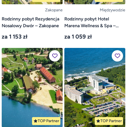
Zakopane
Międzywodzie
Rodzinny pobyt Rezydencja
Rodzinny pobyt Hotel
Nosalowy Dwór – Zakopane
Marena Wellness & Spa –
Międzywodzie
za 1 153 zł
za 1 059 zł
TOP Partner
TOP Partner