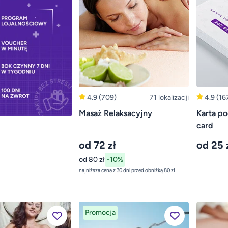
4.9
(709)
71 lokalizacji
4.9
(16
Masaż Relaksacyjny
Karta po
card
od 72 zł
od 25 
od 80 zł
-10%
najniższa cena z 30 dni przed obniżką 80 zł
Promocja