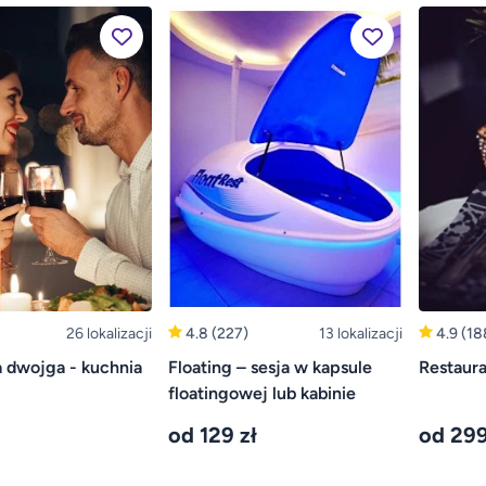
26 lokalizacji
4.8
(227)
13 lokalizacji
4.9
(18
a dwojga - kuchnia
Floating – sesja w kapsule
Restaur
floatingowej lub kabinie
od 129 zł
od 299