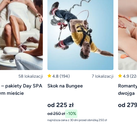
58 lokalizacji
4.8
(194)
7 lokalizacji
4.9
(22
 – pakiety Day SPA
Skok na Bungee
Romanty
ym mieście
dwojga
od 225 zł
od 279
od 250 zł
-10%
najniższa cena z 30 dni przed obniżką 250 zł