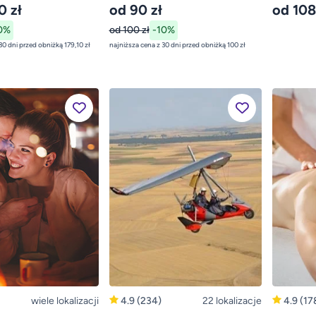
0 zł
od 90 zł
od 108
0%
od 100 zł
-10%
najniższa cena z 30 dni przed obniżką 179,10 zł
najniższa cena z 30 dni przed obniżką 100 zł
wiele lokalizacji
4.9
(234)
22 lokalizacje
4.9
(17