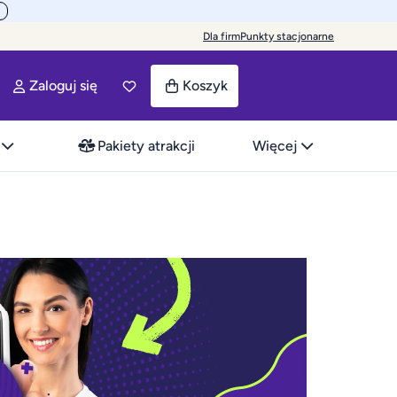
Dla firm
Punkty stacjonarne
Zaloguj się
Koszyk
Pakiety atrakcji
Więcej