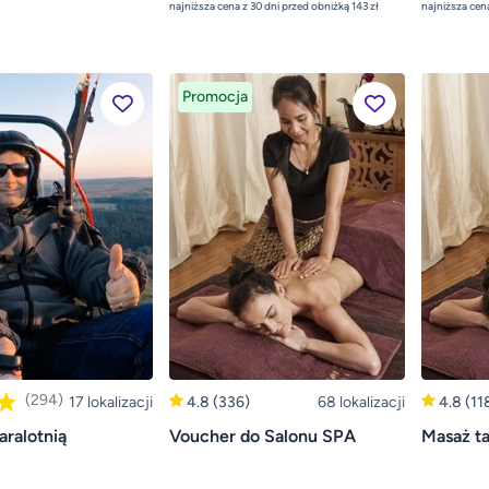
najniższa cena z 30 dni przed obniżką 143 zł
Promocja
(294)
17 lokalizacji
4.8
(336)
68 lokalizacji
4.8
(11
ralotnią
Voucher do Salonu SPA
Masaż ta