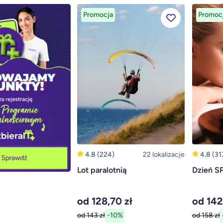
Promocja
Promoc
4.8
(224)
22 lokalizacje
4.8
(31
Lot paralotnią
Dzień S
od 128,70 zł
od 142
od 143 zł
-10%
od 158 zł