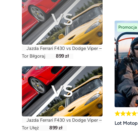
Promocja
Jazda Ferrari F430 vs Dodge Viper –
899 zł
Tor Biłgoraj
Jazda Ferrari F430 vs Dodge Viper –
Lot Motopa
899 zł
Tor Ułęż