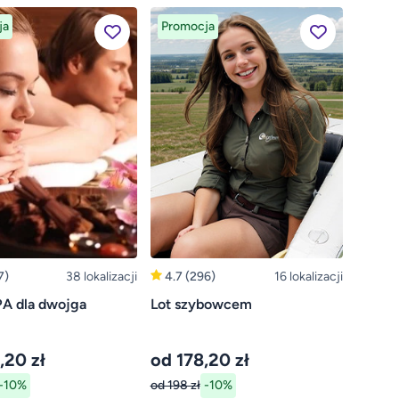
ja
Promocja
7)
38 lokalizacji
4.7
(296)
16 lokalizacji
PA dla dwojga
Lot szybowcem
,20 zł
od 178,20 zł
-10%
od 198 zł
-10%