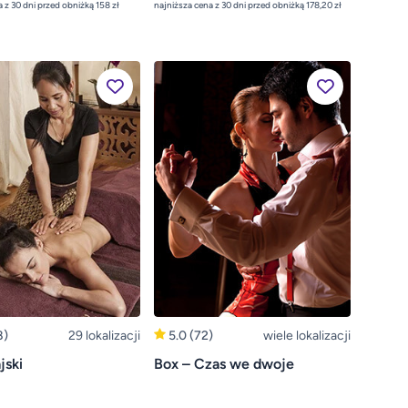
najniższa cena z 30 dni przed obniżką 158 zł
najniższa cena z 30 dni przed obniżką 178,20 zł
8)
29 lokalizacji
5.0
(72)
wiele lokalizacji
jski
Box – Czas we dwoje