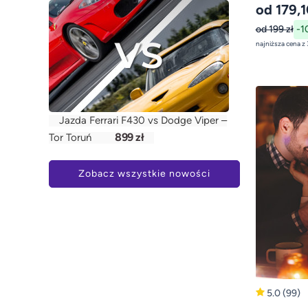
od 179,1
od 199 zł
-1
Jazda Ferrari F430 vs Dodge Viper –
899 zł
Tor Toruń
Zobacz wszystkie nowości
5.0
(99)