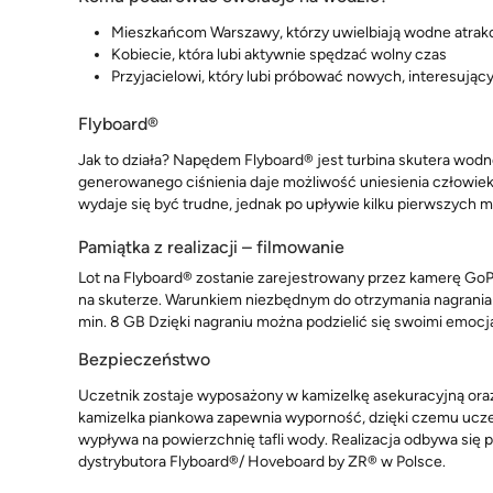
Mieszkańcom Warszawy, którzy uwielbiają wodne atrak
Kobiecie, która lubi aktywnie spędzać wolny czas
Przyjacielowi, który lubi próbować nowych, interesują
Flyboard®
Jak to działa? Napędem Flyboard® jest turbina skutera wod
generowanego ciśnienia daje możliwość uniesienia człowi
wydaje się być trudne, jednak po upływie kilku pierwszych mi
Pamiątka z realizacji – filmowanie
Lot na Flyboard® zostanie zarejestrowany przez kamerę GoP
na skuterze. Warunkiem niezbędnym do otrzymania nagrania 
min. 8 GB Dzięki nagraniu można podzielić się swoimi emocjam
Bezpieczeństwo
Uczetnik zostaje wyposażony w kamizelkę asekuracyjną oraz
kamizelka piankowa zapewnia wyporność, dzięki czemu uc
wypływa na powierzchnię tafli wody. Realizacja odbywa się p
dystrybutora Flyboard®/ Hoveboard by ZR® w Polsce.