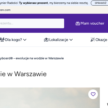
żynier Radości:
Ty wybierasz prezent
, my bierzemy na siebie resztę.
SPRAWDŹ
zen.com
Mam voucher
Dla kogo?
Lokalizacje
Okazje
lyboard® – ewolucje na wodzie w Warszawie
zie w Warszawie