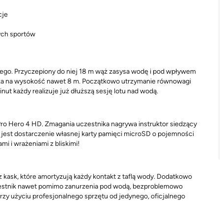
cje
cych sportów
nego. Przyczepiony do niej 18 m wąż zasysa wodę i pod wpływem
eka na wysokość nawet 8 m. Początkowo utrzymanie równowagi
nut każdy realizuje już dłuższą sesję lotu nad wodą.
ro Hero 4 HD. Zmagania uczestnika nagrywa instruktor siedzący
jest dostarczenie własnej karty pamięci microSD o pojemności
i i wrażeniami z bliskimi!
 kask, które amortyzują każdy kontakt z taflą wody. Dodatkowo
zestnik nawet pomimo zanurzenia pod wodą, bezproblemowo
rzy użyciu profesjonalnego sprzętu od jedynego, oficjalnego