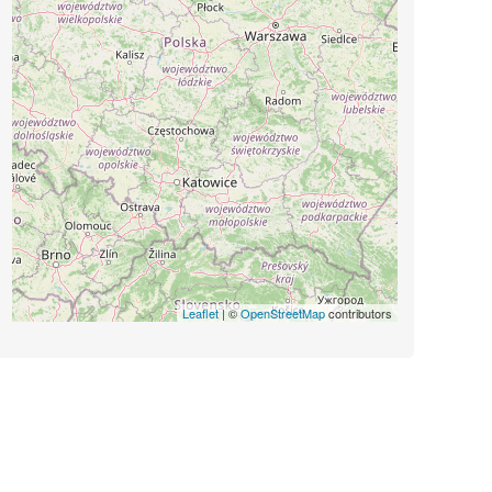
Leaflet
| ©
OpenStreetMap
contributors