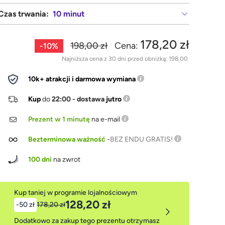
Czas trwania:
10 minut
178,20 zł
198,00 zł
Cena:
-10%
Najniższa cena z 30 dni przed obniżką:
198,00
10k+ atrakcji i darmowa wymiana
Kup
do
22:00 - dostawa
jutro
Prezent w 1 minutę
na e-mail
Bezterminowa ważność
-
BEZ ENDU GRATIS!
100 dni
na zwrot
Kup taniej w programie lojalnościowym
128,20 zł
-50 zł
178,20 zł
Dodatkowo za zakup tego prezentu otrzymasz