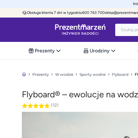
In
Obsługa klienta 7 dni w tygodniu
600 763 700
sklep@prezentmar
Prezenty
Urodziny
Prezenty
W wodzie
Sporty wodne
Flyboard
F
Flyboard® – ewolucje na wod
(12)