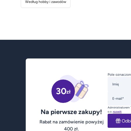
Według hobby i zawodów
Pole oznaczon
Imię
30
zł
E-mail*
Administratorem 
Na pierwsze zakupy!
o.o.
rozwiń
Odb
Rabat na zamówienie powyżej
400 zł.