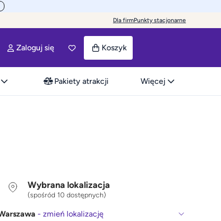
Dla firm
Punkty stacjonarne
Zaloguj się
Koszyk
Pakiety atrakcji
Więcej
Wybrana lokalizacja
(spośród 10 dostępnych)
Warszawa
- zmień lokalizację