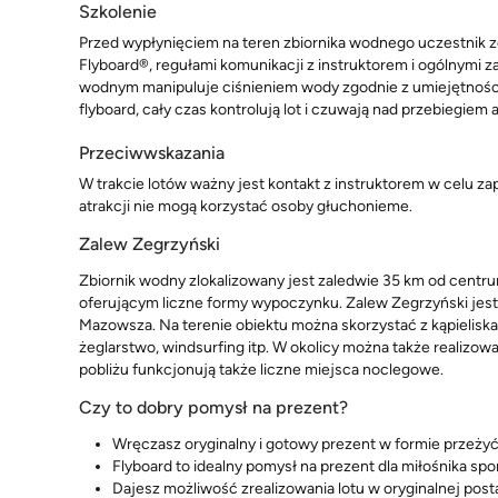
Szkolenie
Przed wypłynięciem na teren zbiornika wodnego uczestnik 
Flyboard®, regułami komunikacji z instruktorem i ogólnymi 
wodnym manipuluje ciśnieniem wody zgodnie z umiejętnościam
flyboard, cały czas kontrolują lot i czuwają nad przebiegiem a
Przeciwwskazania
W trakcie lotów ważny jest kontakt z instruktorem w celu
atrakcji nie mogą korzystać osoby głuchonieme.
Zalew Zegrzyński
Zbiornik wodny zlokalizowany jest zaledwie 35 km od cent
oferującym liczne formy wypoczynku. Zalew Zegrzyński jest
Mazowsza. Na terenie obiektu można skorzystać z kąpieliska z 
żeglarstwo, windsurfing itp. W okolicy można także realizo
pobliżu funkcjonują także liczne miejsca noclegowe.
Czy to dobry pomysł na prezent?
Wręczasz oryginalny i gotowy prezent w formie przeży
Flyboard to idealny pomysł na prezent dla miłośnika s
Dajesz możliwość zrealizowania lotu w oryginalnej posta