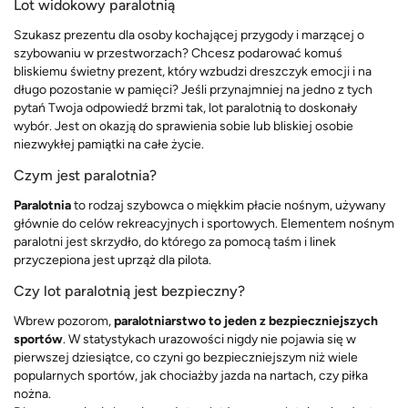
Lot widokowy paralotnią
Szukasz prezentu dla osoby kochającej przygody i marzącej o
szybowaniu w przestworzach? Chcesz podarować komuś
bliskiemu świetny prezent, który wzbudzi dreszczyk emocji i na
długo pozostanie w pamięci? Jeśli przynajmniej na jedno z tych
pytań Twoja odpowiedź brzmi tak, lot paralotnią to doskonały
wybór. Jest on okazją do sprawienia sobie lub bliskiej osobie
niezwykłej pamiątki na całe życie.
Czym jest paralotnia?
Paralotnia
to rodzaj szybowca o miękkim płacie nośnym, używany
głównie do celów rekreacyjnych i sportowych. Elementem nośnym
paralotni jest skrzydło, do którego za pomocą taśm i linek
przyczepiona jest uprząż dla pilota.
Czy lot paralotnią jest bezpieczny?
Wbrew pozorom,
paralotniarstwo to jeden z bezpieczniejszych
sportów
. W statystykach urazowości nigdy nie pojawia się w
pierwszej dziesiątce, co czyni go bezpieczniejszym niż wiele
popularnych sportów, jak chociażby jazda na nartach, czy piłka
nożna.