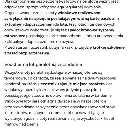
Dla wzmocnienia bezpieczeństwa lotów na paralotni ważny jest
odpowiedni sprzęt, który podlega regularnej wymianie.
Organizowane przez nas
loty widokowe realizowane
s
ą
wyłącznie na sprzęcie posiadającym ważną kartę paralotni z
aktualnym dopuszczeniem do lotu
. Przy lotach tandemowych
obowiązkowo wykorzystuje się też
spadochronowe systemy
ratownicze
posiadające kartę spadochronu innego przeznaczenia
z aktualnym dopuszczeniem do użycia.
Przed startem uczestnik otrzyma kask i przejdzie
krótkie szkolenie
z zasad bezpieczeństwa
.
Voucher na lot paralotnią w tandemie
Wszystkie loty paralotnią dostępne w naszej ofercie są
tandemowe, co oznacza, że realizowane są na dwumiejscowej
paralotni, na której
uczestnik zajmuje miejsce pasażera
. Lot
widokowy może być zrealizowany jedynie przez pilota
posiadającego stosowne uprawnienia do latania w tandemie.
Widokowe loty paralotnią znajdujące się w naszej ofercie
przeprowadzane są wyłącznie przez doświadczonych pilotów
instruktorów, mających na koncie setki, a nawet tysiące
wylatanych godzin. Loty realizowane są na wysokości kilkuset
metrów nad ziemią.