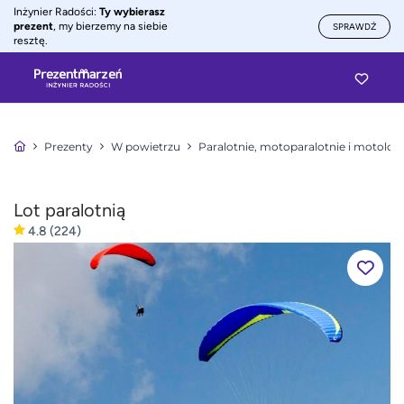
Inżynier Radości:
Ty wybierasz
prezent
, my bierzemy na siebie
SPRAWDŹ
resztę.
Prezenty
W powietrzu
Paralotnie, motoparalotnie i motolotn
Lot paralotnią
4.8
(224)