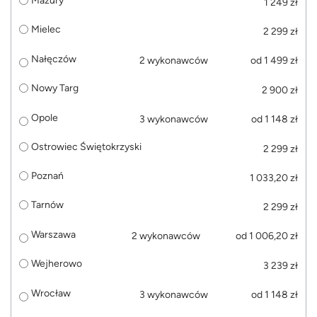
Mazury
1 249 zł
Mielec
2 299 zł
Nałęczów
2 wykonawców
od 1 499 zł
Nowy Targ
2 900 zł
Opole
3 wykonawców
od 1 148 zł
Ostrowiec Świętokrzyski
2 299 zł
Poznań
1 033,20 zł
Tarnów
2 299 zł
Warszawa
2 wykonawców
od 1 006,20 zł
Wejherowo
3 239 zł
Wrocław
3 wykonawców
od 1 148 zł