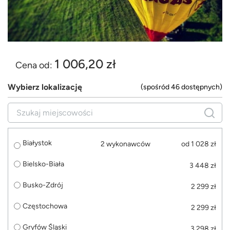
1 006,20 zł
Cena od:
Wybierz lokalizację
(spośród 46 dostępnych)
Białystok
2 wykonawców
od 1 028 zł
Bielsko-Biała
3 448 zł
Busko-Zdrój
2 299 zł
Częstochowa
2 299 zł
Gryfów Śląski
3 298 zł