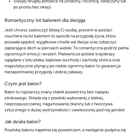
Swojej drugiej połówce na urodziny, rocznicę, zaręczyny lub
po prostu bez okazji
Romantyczny lot balonem dla dwojga
Jeśli chcesz zaskoczyć bliską Ci osobę, prezent w postaci
vouchera na lot balonem to sposób na przygodę życia, która
pozwala spędzić wyjątkowe chwile we dwoje oraz zobaczyć
zapierające dech w piersiach widoki. To romantyczna podróż pełna
ogromnych emocji i wrażeń. Malownicze polskie krajobrazy
oglądane z lotu ptaka, bajkowe wschody i zachody słońca oraz
majestatycznie płynący po niebie ogromny balon to gwarancja
niezapomnianej przygody i dobrej zabawy.
Czym jest balon?
Balon to najstarszy znany statek powietrzny bez napędu
silnikowego. Składa się z powłoki wykonanej z lekkiej,
nieprzepuszczalnej, nagumowanej tkaniny lub z tworzywa
sztucznego o dużej wytrzymałości i zawieszonej pod nią gondoli.
Jak działa balon?
Powłokę balonu napełnia się powietrzem, a następnie podpina się