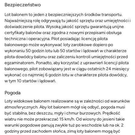
Bezpieczeństwo
Lot balonem to jeden z bezpieczniejszych środków transportu.
Najważniejszą rolę odgrywają tu jakość sprzętu oraz umiejętności i
doświadczenie pilota. Wysoką jakość sprzętu gwarantują unijne
certyfikaty balonów oraz zgodna z nowymi przepisami obsługa
techniczna i operacyjna. Pilot posiadając licencję pilota
balonowego może wykonywać loty zarobkowe dopiero po
wykonaniu 50 godzin lotu lub 50 startów i lądowań w charakterze
pilota dowódcy balonu oraz zaliczeniu kontroli umiejętności przed
egzaminatorem. Ponadto, aby korzystać z uprawnień licencji pilota
balonowego, pilot zobowiązany jest w ciągu ostatnich 24 miesięcy
wykonać co najmniej 6 godzin lotu w charakterze pilota dowódcy,
w tym 10 startów i lądowań.
Pogoda
Loty widokowe balonem realizowane są w zależności od warunków
atmosferycznych. Aby lot balonem mógł się odbyć, pogoda musi
być stabilna, bez deszczu, mgły i chmur burzowych. Prędkość
wiatru nie może przekraczać 15 km/h. Od wiosny do jesieni takie
warunki pogodowe panują zwykle tuż po wschodzie lub na ok. 2
godziny przed zachodem słońca, zimą loty balonem mogą być