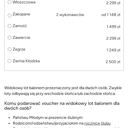
Włoszczowa
2 299 zł
Zakopane
2 wykonawców
od 1 148 zł
Zamość
1 499 zł
Zawiercie
2 299 zł
Zegrze
1 249 zł
Ziemia Kłodzka
2 500 zł
Widokowy lot balonem przeznaczony jest dla dwóch osób. Zwykle
loty odbywają się przy wschodzie słońca lub zachodzie słońca.
Komu podarować voucher na widokowy lot balonem dla
dwóch osób?
Państwu Młodym w prezencie ślubnym
Rodzicom/rodzeństwu/przyjaciołom na
rocznicę ślubu