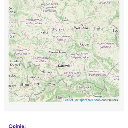
Leaflet
| ©
OpenStreetMap
contributors
Opinie: