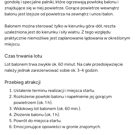
gondolę i specjalne palniki, które ogrzewają powłokę balonu i
znajdujące się w niej powietrze. Gorące powietrze wewnątrz
balonu jest lżejsze od powietrza na zewnątrz i unosi balon.
Balonem można sterować tylko w kierunku góra-dół, reszta
uzależniona jest do kierunku i siły wiatru. Z tego względu
praktycznie niemożliwe jest zaplanowanie lądowania w określonym
miejscu.
Czas trwania lotu
Lot balonem trwa zwykle ok. 60 minut. Na całe przedsięwzięcie
należy jednak zarezerwować sobie ok. 3-4 godzin.
Przebieg atrakcji
Ustalenie terminu realizacji i miejsca startu.
Rozłożenie powłoki balonu i napełnienie jej gorącym
powietrzem (ok. 1 h).
Widokowy lot balonem (ok. 60 min.).
Złożenie balonu (ok. 1 h).
Powrót do miejsca startu.
Emocjonujące opowieści w gronie znajomych.