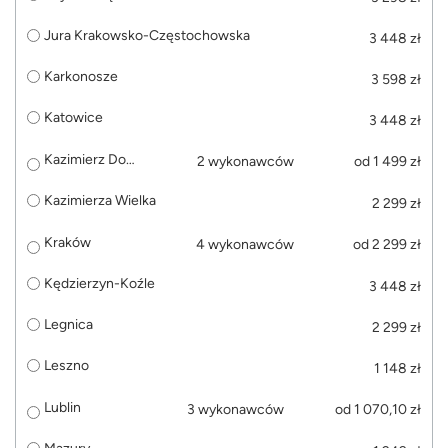
Jura Krakowsko-Częstochowska
3 448 zł
Karkonosze
3 598 zł
Katowice
3 448 zł
Kazimierz Dolny
2 wykonawców
od 1 499 zł
Kazimierza Wielka
2 299 zł
Kraków
4 wykonawców
od 2 299 zł
Kędzierzyn-Koźle
3 448 zł
Legnica
2 299 zł
Leszno
1 148 zł
Lublin
3 wykonawców
od 1 070,10 zł