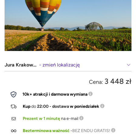
Jura Krakowsko-Częstochowska
- zmień lokalizację
3 448 zł
Cena:
10k+ atrakcji i darmowa wymiana
Kup
do
22:00 - dostawa
w poniedziałek
Prezent w 1 minutę
na e-mail
Bezterminowa ważność
-
BEZ ENDU GRATIS!