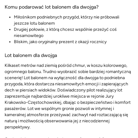
Komu podarować lot balonem dla dwojga?
Miłośnikom podniebnych przygód, którzy nie próbowali
jeszcze lotu balonem
Drugiej połowie, z którą chcesz wspólnie przeżyć coś
niesamowitego
Bliskim, jako oryginalny prezent z okazji rocznicy
Lot balonem dla dwojga
Kilkaset metrów nad ziemią pośród chmur, w koszu kolorowego,
ogromnego balonu. Trudno wyobrazić sobie bardziej romantyczną
scenerię! Lot balonem na wyłączność dla dwojga to podniebna
przygoda, która dostarcza niesamowitych emocji i zapierających
dech w piersiach widoków. Doświadczony pilot realizujący lot
zaprezentuje najbardziej urokliwe miejsca w rejonie Jury
Krakowsko-Częstochowskiej, dbając o bezpieczeństwo i komfort
pasażerów. Lot we wspólnym gronie pozwoli w intymnej i
kameralnej atmosferze przeżywać zachwyt nad roztaczającą się
naturą i możliwością obserwowania jej z niecodziennej
perspektywy.