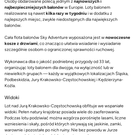
Osoby obdarowane polecą jednym z
najnowszych i
najbezpieczniejszych balonów
w Europie. Loty balonem
realizowane są nawet
kilka razy w tygodniu
i w dodatku z
najlepszych miejsc, zwykle niedostępnych dla największych
balonów.
Cała flota balonów Sky Adventure wyposażona jest w
nowoczesne
kosze z drzwiami
, co znacząco ułatwia wsiadanie i wysiadanie
szczególnie osobom o ograniczonej sprawności ruchowej.
Wykonawca dba o jakość podniebnej przygody od 33 lat,
organizując loty balonem dla dwojga, na wyłączność lub w
niewielkich grupach — każdy w wyjątkowych lokalizacjach Śląska,
Podbeskidzia, Jury Krakowsko-Częstochowskiej i Kędzierzyna-
Koźla.
Widoki
Lot nad Jurą Krakowsko-Częstochowską obfituje we wspaniałe
widoki. Pełen natury krajobraz posiada wiele do zaoferowania.
Podczas lotu podziwiać można wzgórza porośnięte lasami, liczne
wzniesienia i skały, pośród których skrywają się jaskinie, zamki,
warownie i pozostałe po nich ruiny. Nie bez powodu w Jurze