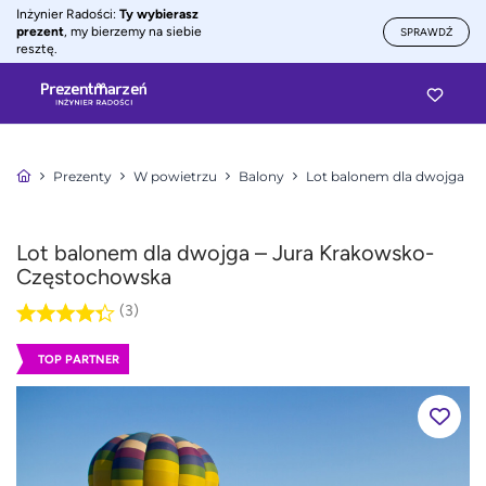
Inżynier Radości:
Ty wybierasz
prezent
, my bierzemy na siebie
SPRAWDŹ
resztę.
Prezenty
W powietrzu
Balony
Lot balonem dla dwojga
Lot balonem dla dwojga – Jura Krakowsko-
Częstochowska
(3)
TOP PARTNER