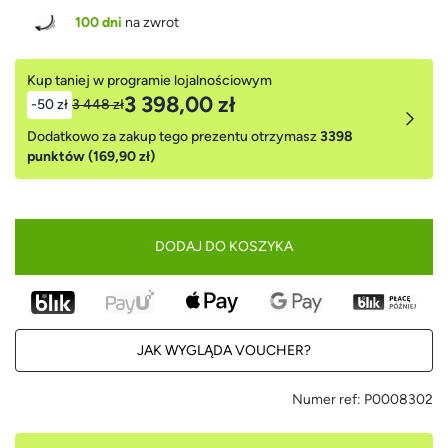
100 dni
na zwrot
Kup taniej w programie lojalnościowym
3 398,00 zł
-50 zł
3 448 zł
Dodatkowo za zakup tego prezentu otrzymasz
3398
punktów (169,90 zł)
DODAJ DO KOSZYKA
JAK WYGLĄDA VOUCHER?
Numer ref:
P0008302