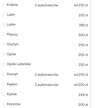
Kraków
2 wykonawców
od 250 zł
Lubin
250 zł
Lublin
399 zł
Mazury
300 zł
Olsztyn
250 zł
Opole
200 zł
Opole Lubelskie
250 zł
Poznań
2 wykonawców
od 250 zł
Radom
2 wykonawców
od 200 zł
Rybnik
249 zł
Rzeszów
200 zł