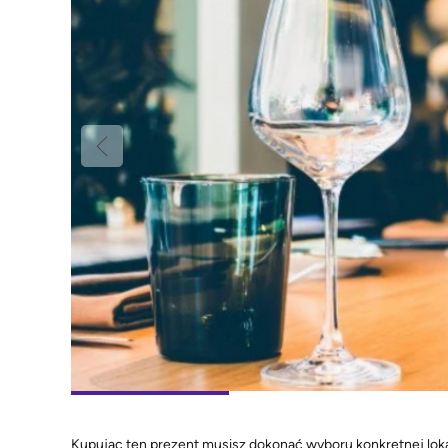
Kupując ten prezent musisz dokonać wyboru konkretnej loka