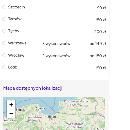
Szczecin
99 zł
Tarnów
150 zł
Tychy
200 zł
Warszawa
3 wykonawców
od 149 zł
Wrocław
2 wykonawców
od 150 zł
Łódź
150 zł
Mapa dostępnych lokalizacji
+
−