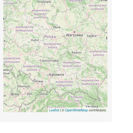
Leaflet
| ©
OpenStreetMap
contributors