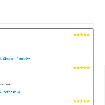
cja Simple – Rzeszów
polecam
ia Szczecińska