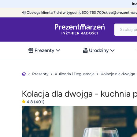
In
Obsługa klienta 7 dni w tygodniu
600 763 700
sklep@prezentmar
Prezenty
Urodziny
Prezenty
Kulinaria i Degustacje
Kolacje dla dwojga
Kolacja dla dwojga - kuchnia 
4.8
(401)