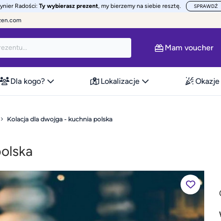
żynier Radości:
Ty wybierasz prezent
, my bierzemy na siebie resztę.
SPRAWDŹ
zen.com
Mam voucher
Dla kogo?
Lokalizacje
Okazje
Kolacja dla dwojga - kuchnia polska
polska