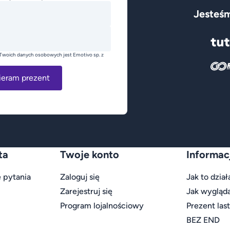
Jesteśm
Twoich danych osobowych jest Emotivo sp. z
ieram prezent
ta
Twoje konto
Informac
 pytania
Zaloguj się
Jak to dział
Zarejestruj się
Jak wygląd
Program lojalnościowy
Prezent las
BEZ END