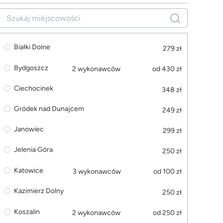
Białki Dolne
279 zł
Bydgoszcz
2 wykonawców
od 430 zł
Ciechocinek
348 zł
Gródek nad Dunajcem
249 zł
Janowiec
299 zł
Jelenia Góra
250 zł
Katowice
3 wykonawców
od 100 zł
Kazimierz Dolny
250 zł
Koszalin
2 wykonawców
od 250 zł