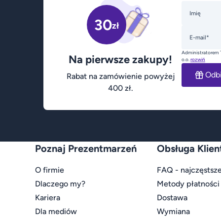
Imię
30
zł
E-mail*
Administratorem 
Na pierwsze zakupy!
o.o.
rozwiń
Odb
Rabat na zamówienie powyżej
400 zł.
Poznaj Prezentmarzeń
Obsługa Klien
O firmie
FAQ - najczęstsze
Dlaczego my?
Metody płatności
Kariera
Dostawa
Dla mediów
Wymiana