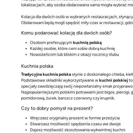
lokalizacjach, aby osoba obdarowana sama mogła wybrać miej
Kolacja dla dwóch osób w wybranych restauracjach, słyną
Obdarowani będą mogli spędzić miły czas w restauracji, gdzi
Komu podarować kolację dla dwóch osób?
Osobom preferującym
kuchnię polską
Każdej osobie, które ceni sobie dobrą kuchnię
Nowożeńcom lub bliskim z okazji rocznicy ślubu
Kuchnia polska
Tradycyjna kuchnia polska
słynie z doskonałego chleba, kie
Podstawowe składniki wykorzystywane w
kuchni polskiej
to
specjały zawdzięczają swój niepowtarzalny smak przyprawom, 
Najpopularniejszymi polskimi potrawami jest bigos, pierogi,
pomidorową, żurek, barszcz czerwony czy krupnik.
Czy to dobry pomysł na prezent?
Wręczasz oryginalny prezent w formie przeżycia
Stwarzasz możliwość spędzenia czasu we dwoje
Dajesz możliwość skosztowania wykwintnej kuchni