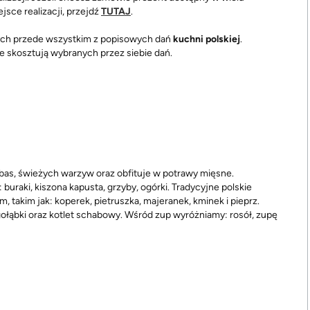
sce realizacji, przejdź
TUTAJ
.
cych przede wszystkim z popisowych dań
kuchni polskiej
.
e skosztują wybranych przez siebie dań.
łbas, świeżych warzyw oraz obfituje w potrawy mięsne.
: buraki, kiszona kapusta, grzyby, ogórki. Tradycyjne polskie
takim jak: koperek, pietruszka, majeranek, kminek i pieprz.
 gołąbki oraz kotlet schabowy. Wśród zup wyróżniamy: rosół, zupę