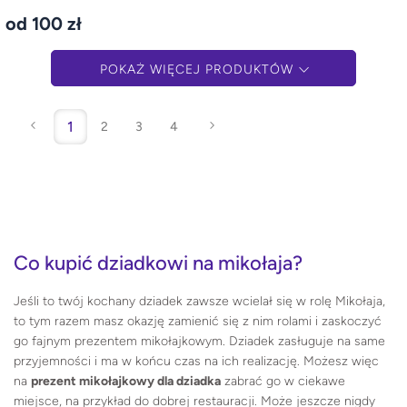
od 100 zł
POKAŻ WIĘCEJ PRODUKTÓW
1
2
3
4
Co kupić dziadkowi na mikołaja?
Jeśli to twój kochany dziadek zawsze wcielał się w rolę Mikołaja,
to tym razem masz okazję zamienić się z nim rolami i zaskoczyć
go fajnym prezentem mikołajkowym. Dziadek zasługuje na same
przyjemności i ma w końcu czas na ich realizację. Możesz więc
na
prezent mikołajkowy dla dziadka
zabrać go w ciekawe
miejsce, na przykład do dobrej restauracji. Może jeszcze nigdy