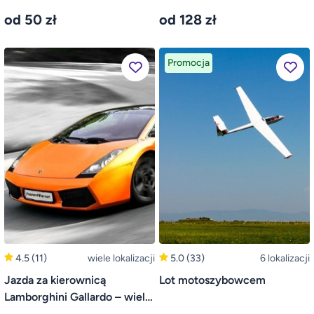
od 50 zł
od 128 zł
Promocja
4.5
(11)
wiele lokalizacji
5.0
(33)
6 lokalizacji
Jazda za kierownicą
Lot motoszybowcem
Lamborghini Gallardo – wiele
lokalizacji