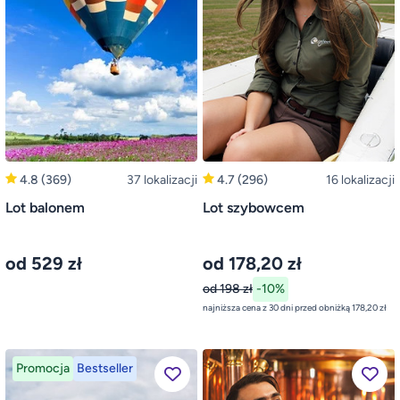
4.8
(369)
37 lokalizacji
4.7
(296)
16 lokalizacji
Lot balonem
Lot szybowcem
od 529 zł
od 178,20 zł
od 198 zł
-10%
najniższa cena z 30 dni przed obniżką 178,20 zł
Promocja
Bestseller