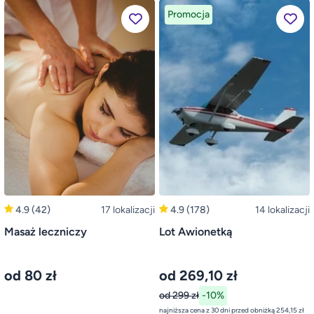
Promocja
4.9
(42)
17 lokalizacji
4.9
(178)
14 lokalizacji
Masaż leczniczy
Lot Awionetką
od 80 zł
od 269,10 zł
od 299 zł
-10%
najniższa cena z 30 dni przed obniżką 254,15 zł