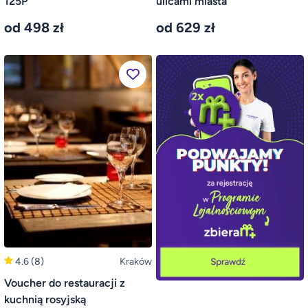
125P
ulicami miasta
od 498 zł
od 629 zł
4.6
(8)
Kraków
Voucher do restauracji z
kuchnią rosyjską