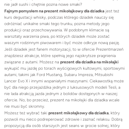
nie jadł sushi i chętnie pozna nowe smaki?
Fajnym pomysłem na prezent mikołajkowy dla dziadka
jest też
kurs degustacji whisky, podczas którego dziadek nauczy się
odróżniać unikalne smaki tego trunku, pozna metody jego
produkcji oraz przechowywania. W podobnym klimacie są
warsztaty warzenia piwa, po których dziadek może zostać
waszym rodzinnym piwowarem i być może odkryje nową pasję.
Jeśli dziadek jest fanem motoryzacji, to w ofercie Prezentmarzeń
znajdziesz atrakcje, które spełnią jego najskrytsze pragnienia
związane z autami. Możesz na
prezent dla dziadka na mikołajki
wykupić mu jazdę po torach wyścigowych kultowymi, sportowymi
autami, takimi jak Ford Mustang, Subaru Impreza, Mitsubishi
Lancer Evo X i innymi wspaniałymi maszynami. Ciekawostką może
być dla niego przejażdżka jednym z luksusowych modeli Tesli, a
nie lada atrakcją jazda jednym z bolidów dostępnych w naszej
ofercie. No, bo przecież, prezent na mikołajki dla dziadka wcale
nie musi być skromny.
Możesz też wybrać taki
prezent mikołajkowy dla dziadka
, który
pozwoli mu nieco podreperować zdrowie i zaznać relaksu. Dobrą
propozycją dla osób starszych jest seans w grocie solnej, który