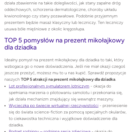
działa zbawiennie na takie dolegliwości, jak stany zapalne dróg
oddechowych, schorzenia dermatologiczne, choroby układu
krwionośnego czy stany pozawałowe. Podobnie przyjemnym
prezentem będzie masaż klasyczny lub leczniczy. Ten leczniczy
usuwa bóle mięśniowe z okolic kręgosłupa.
TOP 5 pomysłów na prezent mikołajkowy
dla dziadka
Idealny pomysł na prezent mikołajkowy dla dziadka to taki, który
wzbogaca go o nowe doświadczenia. Jeśli nie miał okazji czegoś
jeszcze przeżyć, możesz mu to u nas kupić. Sprawdź propozycje
naszych
TOP 5 atrakcji na prezent mikołajkowy dla dziadka
.
Lot profesjonalnym symulatorem lotniczym
- okazja do
spełniania marzenia o pilotowaniu samolotu i przekonania się,
jak działa mechanizm znajdujący się wewnątrz maszyny.
Wycieczka po świecie wirtualnej rzeczywistości
- przeniesienie
się do świata science-fiction za pomocą specjalnych okularów,
to ciekawostka techniczna i wyjątkowe doświadczenie dla
dziadka.
Portret rodzinny – rodzinna sesja zdjęciowa
- okazja do