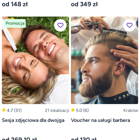
od 148 zł
od 349 zł
Promocja
4.7
(51)
21 lokalizacji
5.0
(6)
Kraków
Sesja zdjęciowa dla dwojga
Voucher na usługi barbera
od 269,10 zł
od 130 zł