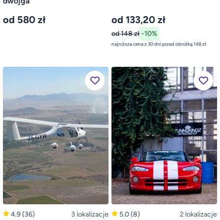
dwojga
od 580 zł
od 133,20 zł
od 148 zł
-10%
najniższa cena z 30 dni przed obniżką 148 zł
4.9
(36)
3 lokalizacje
5.0
(8)
2 lokalizacje