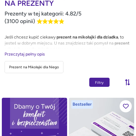
NA PREZENTY
Prezenty w tej kategorii: 4.82/5
(3100 opinii)
Jeśli chcesz kupić ciekawy
prezent na mikołajki dla dziadka
, to
jesteś w dobrym miejscu. U nas znajdziesz taki pomysł na
prezent
mikołajkowy dla dziadka
, którego on na pewno się nie spodziewa.
Przeczytaj pełny opis
Sprawdź nasze propozycje i wybierz coś wyjątkowego.
Prezent na Mikołajki dla Niego
Filtry
Bestseller