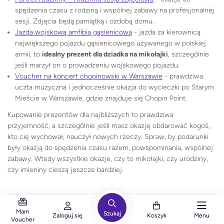
spędzenia czasu z rodziną i wspólnej zabawy na profesjonalnej
sesji. Zdjęcia będą pamiątką i ozdobą domu.
Jazda wojskową amfibią gąsienicową
- jazda za kierownicą
największego pojazdu gąsienicowego używanego w polskiej
armii, to
idealny prezent dla dziadka na mikołajki
, szczególnie
jeśli marzył on o prowadzeniu wojskowego pojazdu.
Voucher na koncert chopinowski w Warszawie
- prawdziwa
uczta muzyczna i jednocześnie okazja do wycieczki po Starym
Mieście w Warszawie, gdzie znajduje się Chopin Point.
Kupowanie prezentów dla najbliższych to prawdziwa
przyjemność, a szczególnie jeśli masz okazję obdarować kogoś,
kto cię wychował, nauczył nowych rzeczy. Spraw, by podarunki
były okazją do spędzenia czasu razem, powspominania, wspólnej
zabawy. Wtedy wszystkie okazje, czy to mikołajki, czy urodziny,
czy imieniny cieszą jeszcze bardziej.
Mam
Szukaj
Zaloguj się
Koszyk
Menu
Voucher