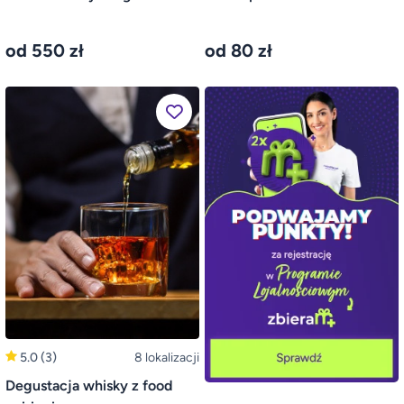
od 550 zł
od 80 zł
5.0
(3)
8 lokalizacji
Degustacja whisky z food