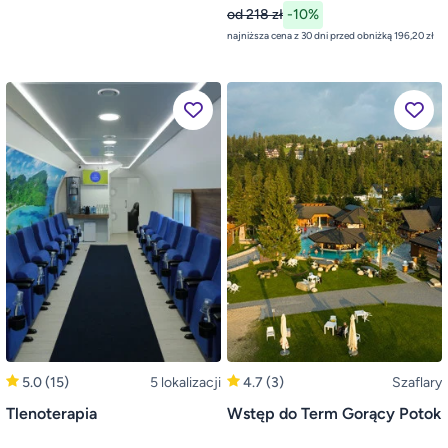
od 218 zł
-10%
najniższa cena z 30 dni przed obniżką 196,20 zł
5.0
(15)
5 lokalizacji
4.7
(3)
Szaflary
Tlenoterapia
Wstęp do Term Gorący Potok