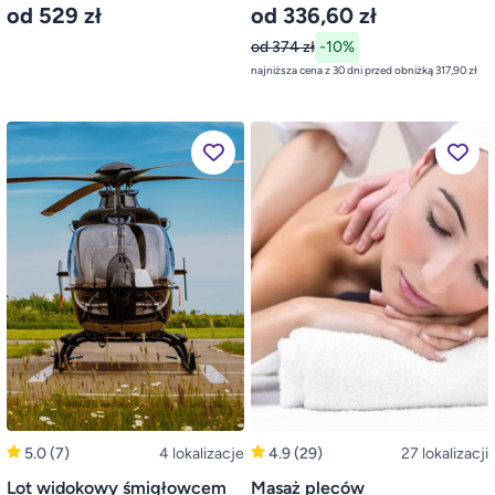
od 529 zł
od 336,60 zł
od 374 zł
-10%
najniższa cena z 30 dni przed obniżką 317,90 zł
5.0
(7)
4 lokalizacje
4.9
(29)
27 lokalizacji
Lot widokowy śmigłowcem
Masaż pleców