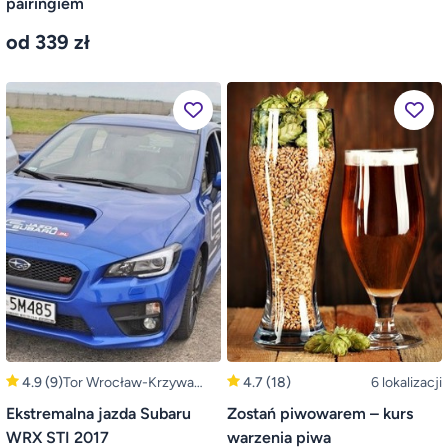
pairingiem
od 339 zł
4.9
(9)
Tor Wrocław-Krzywa
4.7
(18)
6 lokalizacji
(Bolesławiec, Legnica)
Ekstremalna jazda Subaru
Zostań piwowarem – kurs
WRX STI 2017
warzenia piwa