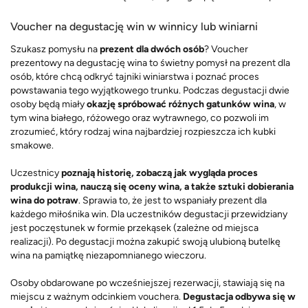
Voucher na degustację win w winnicy lub winiarni
Szukasz pomysłu na
prezent dla dwóch osób
? Voucher
prezentowy na degustację wina to świetny pomysł na prezent dla
osób, które chcą odkryć tajniki winiarstwa i poznać proces
powstawania tego wyjątkowego trunku. Podczas degustacji dwie
osoby będą miały
okazję spróbować różnych gatunków wina
, w
tym wina białego, różowego oraz wytrawnego, co pozwoli im
zrozumieć, który rodzaj wina najbardziej rozpieszcza ich kubki
smakowe.
Uczestnicy
poznają historię, zobaczą jak wygląda proces
produkcji wina, nauczą się oceny wina, a także sztuki dobierania
wina do potraw
. Sprawia to, że jest to wspaniały prezent dla
każdego miłośnika win. Dla uczestników degustacji przewidziany
jest poczęstunek w formie przekąsek (zależne od miejsca
realizacji). Po degustacji można zakupić swoją ulubioną butelkę
wina na pamiątkę niezapomnianego wieczoru.
Osoby obdarowane po wcześniejszej rezerwacji, stawiają się na
miejscu z ważnym odcinkiem vouchera.
Degustacja odbywa się w