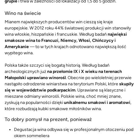
grupie
i trwa w zależności od lokalizacji od 1,5 do 5 godzin.
Wino na świecie
Mianem największych producentów win cieszą się kraje
europejskie. W 2012 roku 44% światowej produkcji win stanowiły
wina włoskie, hiszpańskie i francuskie. Według badań
najwięksi
smakosze wina to Francuzi, Niemcy, Włosi, Chińczycy i
Amerykanie
— to w tych krajach odnotowano największą ilość
wypitego wina.
Polska także szczyci się bogatą historią. Według badań
archeologicznych już
na przełomie IX i X wieku na terenach
Małopolski uprawiano winorośl
. Obecnie po wieloletniej przerwie
nastąpiło odrodzenie winiarstwa na terytorium Polski, które
skupiły
się w województwie podkarpackim
. Uprawiane są klasyczne i
mieszane odmiany winorośli. Polskie wina, choć mniej znane,
zyskują na popularności dzięki
unikalnemu smakowi i aromatowi
,
które rozbudzają kubki smakowe miłośników wina.
To dobry pomysł na prezent, ponieważ
Degustacja wina odbywa się w profesjonalnym otoczeniu pod
okiem sommeliera