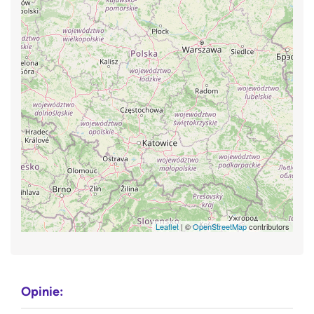
Leaflet
| ©
OpenStreetMap
contributors
Opinie: