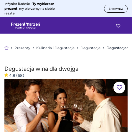
Inżynier Radości:
Ty wybierasz
prezent
, my bierzemy na siebie
SPRAWDŹ
resztę.
Prezenty
Kulinaria i Degustacje
Degustacje
Degustacja wi
Degustacja wina dla dwojga
4.8
(68)