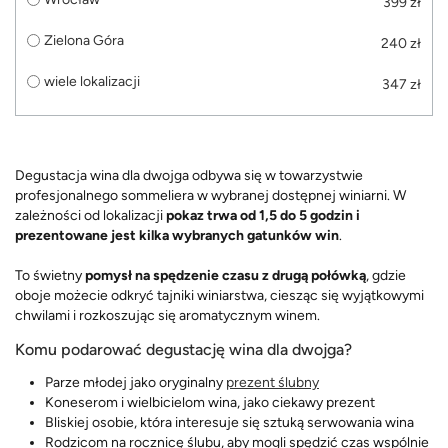
399 zł
Zielona Góra
240 zł
wiele lokalizacji
347 zł
Degustacja wina dla dwojga odbywa się w towarzystwie
profesjonalnego sommeliera w wybranej dostępnej winiarni. W
zależności od lokalizacji
pokaz trwa od 1,5 do 5 godzin i
prezentowane jest kilka wybranych gatunków win
.
To świetny
pomysł na spędzenie czasu z drugą połówką
, gdzie
oboje możecie odkryć tajniki winiarstwa, ciesząc się wyjątkowymi
chwilami i rozkoszując się aromatycznym winem.
Komu podarować degustację wina dla dwojga?
Parze młodej jako oryginalny
prezent ślubny
Koneserom i wielbicielom wina, jako ciekawy prezent
Bliskiej osobie, która interesuje się sztuką serwowania wina
Rodzicom na rocznicę ślubu, aby mogli spędzić czas wspólnie