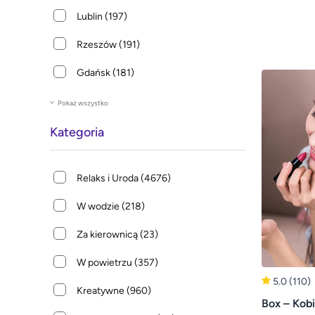
Lublin
(197)
Rzeszów
(191)
Gdańsk
(181)
Pokaż wszystko
Kategoria
Relaks i Uroda
(4676)
W wodzie
(218)
Za kierownicą
(23)
W powietrzu
(357)
5.0
(110)
Kreatywne
(960)
Box – Kobi