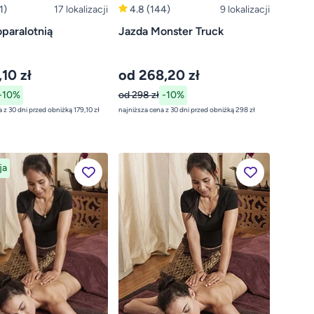
1)
17 lokalizacji
4.8
(144)
9 lokalizacji
paralotnią
Jazda Monster Truck
10 zł
od 268,20 zł
-10%
od 298 zł
-10%
najniższa cena z 30 dni przed obniżką 179,10 zł
najniższa cena z 30 dni przed obniżką 298 zł
ja