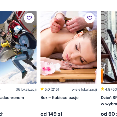
)
36 lokalizacji
5.0
(215)
wiele lokalizacji
4.8
(60
padochronem
Box – Kobiece pasje
Dzień S
w wybra
ł
od 149 zł
od 60 