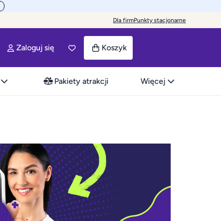
Dla firm
Punkty stacjonarne
Zaloguj się
Koszyk
Pakiety atrakcji
Więcej