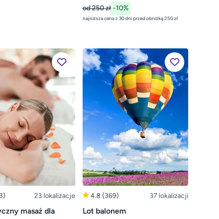
od 250 zł
-10%
najniższa cena z 30 dni przed obniżką 250 zł
3)
23 lokalizacje
4.8
(369)
37 lokalizacji
czny masaż dla
Lot balonem