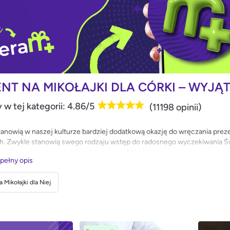
ENT NA MIKOŁAJKI DLA CÓRKI – WYJ
 w tej kategorii: 4.86/5
(11198 opinii)
stanowią w naszej kulturze bardziej dodatkową okazję do wręczania pre
. Zwykle stanowią swego rodzaju wstęp do radosnego wyczekiwania Św
ić również w domach. W mojej rodzinie Mikołajki zawsze stanowiły okazj
 pełny opis
ie jestem za kultywowaniem tej tradycji w polskich domach. W końcu 
leży korzystać z każdej okazji do wywołania radości!
 Mikołajki dla Niej