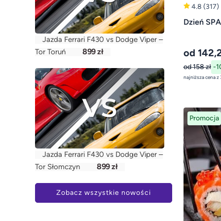
4.8
(317)
Dzień SPA
Jazda Ferrari F430 vs Dodge Viper –
899 zł
od 142,2
Tor Toruń
od 158 zł
-1
Promocja
Jazda Ferrari F430 vs Dodge Viper –
899 zł
Tor Słomczyn
Zobacz wszystkie nowości