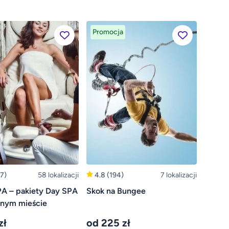
Promocja
7)
58 lokalizacji
4.8
(194)
7 lokalizacji
PA – pakiety Day SPA
Skok na Bungee
nym mieście
zł
od 225 zł