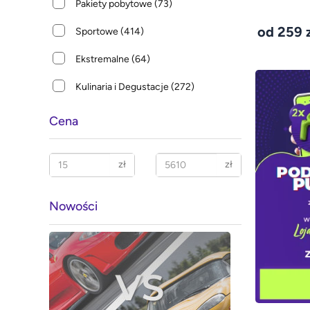
Pakiety pobytowe
(73)
od 259 z
Sportowe
(414)
Ekstremalne
(64)
Kulinaria i Degustacje
(272)
Cena
zł
zł
Nowości