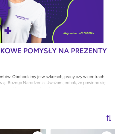
ĄTKOWE POMYSŁY NA PREZENTY
zentów. Obchodzimy je w szkołach, pracy czy w centrach
iąt Bożego Narodzenia. Uważam jednak, że powinno się
ę, na którą dzieci dostawały drobne podarunki, więc
każdy wręczony prezent to uśmiech na czyjejś twarzy