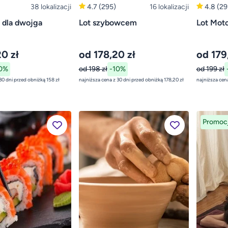
38 lokalizacji
4.7
(295)
16 lokalizacji
4.8
(29
 dla dwojga
Lot szybowcem
Lot Moto
0 zł
od 178,20 zł
od 179,
0%
od 198 zł
-10%
od 199 zł
najniższa cena z 30 dni przed obniżką 158 zł
najniższa cena z 30 dni przed obniżką 178,20 zł
Promoc