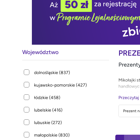
PREZ
Województwo
Prezenty
dolnośląskie
(837)
Mikołajki 
kujawsko-pomorskie
(427)
handlowych
je obchodz
łódzkie
(458)
Przeczytaj
zdecydowan
prawda? Na
lubelskie
(416)
Prezent na
lubuskie
(272)
małopolskie
(830)