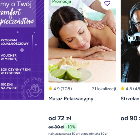
Promocja
4.9
(708)
71 lokalizacji
4.8
(48
Masaż Relaksacyjny
Strzelan
od 72 zł
od 90 
od 80 zł
-10%
najniższa cena z 30 dni przed obniżką 80 zł