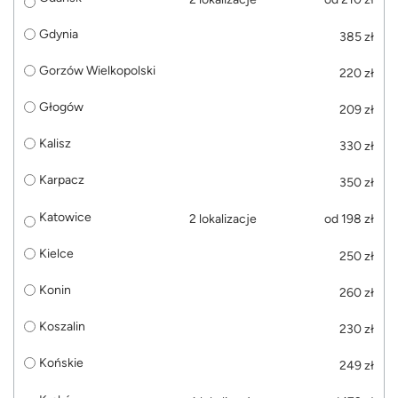
Gdynia
385 zł
Gorzów Wielkopolski
220 zł
Głogów
209 zł
Kalisz
330 zł
Karpacz
350 zł
Katowice
2 lokalizacje
od 198 zł
Kielce
250 zł
Konin
260 zł
Koszalin
230 zł
Końskie
249 zł