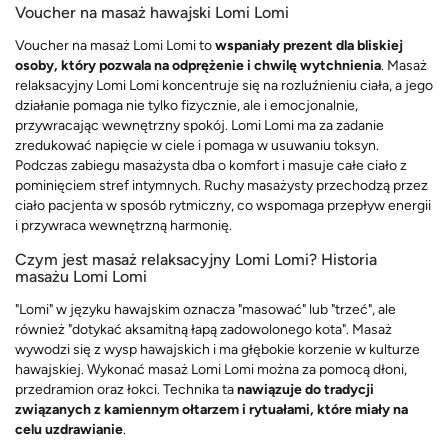
Voucher na masaż hawajski Lomi Lomi
Voucher na masaż Lomi Lomi to
wspaniały prezent dla bliskiej
osoby, który pozwala na odprężenie i chwilę wytchnienia
. Masaż
relaksacyjny Lomi Lomi koncentruje się na rozluźnieniu ciała, a jego
działanie pomaga nie tylko fizycznie, ale i emocjonalnie,
przywracając wewnętrzny spokój. Lomi Lomi ma za zadanie
zredukować napięcie w ciele i pomaga w usuwaniu toksyn.
Podczas zabiegu masażysta dba o komfort i masuje całe ciało z
pominięciem stref intymnych. Ruchy masażysty przechodzą przez
ciało pacjenta w sposób rytmiczny, co wspomaga przepływ energii
i przywraca wewnętrzną harmonię.
Czym jest masaż relaksacyjny Lomi Lomi? Historia
masażu Lomi Lomi
"Lomi" w języku hawajskim oznacza "masować" lub "trzeć", ale
również "dotykać aksamitną łapą zadowolonego kota". Masaż
wywodzi się z wysp hawajskich i ma głębokie korzenie w kulturze
hawajskiej. Wykonać masaż Lomi Lomi można za pomocą dłoni,
przedramion oraz łokci. Technika ta
nawiązuje do tradycji
związanych z kamiennym ołtarzem i rytuałami, które miały na
celu uzdrawianie
.