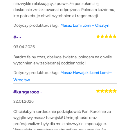
niezwykle relaksujący, sprawił, że poczułam się
doskonale zrelaksowana i odprężona. Polecam każdemu,
kto potrzebuje chwili wytchnienia i regeneracji.
Dotyczy produktu/usługi:
Masaż Lomi Lomi – Olsztyn
#- -
03.04.2026
Bardzo fajny czas, obsługa świetna, polecam na chwile
wytchnienia w zabieganej codzienności!
Dotyczy produktu/usługi:
Masaż Hawajski Lomi Lomi –
Wrocław
#kangarooo -
22.01.2026
Chciałabym serdecznie podziękować Pani Karolinie za
wyjątkowy masaż hawajski! Umiejętności oraz
profesjonalizm były dla mnie niezwykle imponujące.
Wspaniała, sympatyczna atmosfera, co sprawiło, że