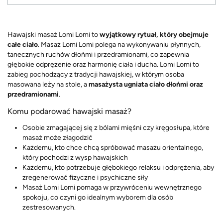
Hawajski masaż Lomi Lomi to
wyjątkowy rytuał, który obejmuje
całe ciało
. Masaż Lomi Lomi polega na wykonywaniu płynnych,
tanecznych ruchów dłońmi i przedramionami, co zapewnia
głębokie odprężenie oraz harmonię ciała i ducha. Lomi Lomi to
zabieg pochodzący z tradycji hawajskiej, w którym osoba
masowana leży na stole, a
masażysta ugniata ciało dłońmi oraz
przedramionami
.
Komu podarować hawajski masaż?
Osobie zmagającej się z bólami mięśni czy kręgosłupa, które
masaż może złagodzić
Każdemu, kto chce chcą spróbować masażu orientalnego,
który pochodzi z wysp hawajskich
Każdemu, kto potrzebuje głębokiego relaksu i odprężenia, aby
zregenerować fizyczne i psychiczne siły
Masaż Lomi Lomi pomaga w przywróceniu wewnętrznego
spokoju, co czyni go idealnym wyborem dla osób
zestresowanych.