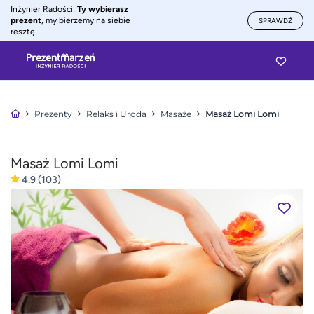
Inżynier Radości:
Ty wybierasz
prezent
, my bierzemy na siebie
SPRAWDŹ
resztę.
Prezenty
Relaks i Uroda
Masaże
Masaż Lomi Lomi
Masaż Lomi Lomi
4.9
(103)