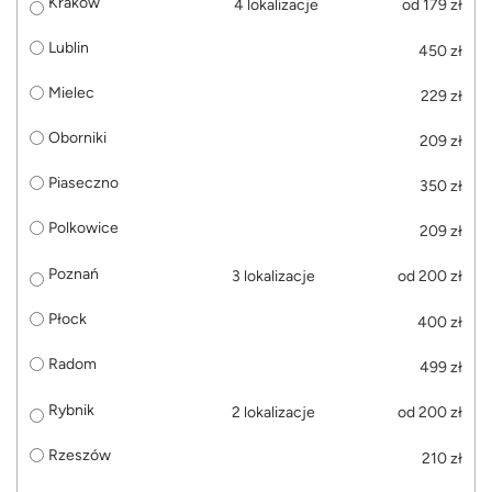
Kraków
4 lokalizacje
od 179 zł
Lublin
450 zł
Mielec
229 zł
Oborniki
209 zł
Piaseczno
350 zł
Polkowice
209 zł
Poznań
3 lokalizacje
od 200 zł
Płock
400 zł
Radom
499 zł
Rybnik
2 lokalizacje
od 200 zł
Rzeszów
210 zł