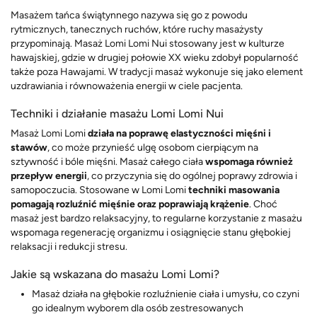
Masażem tańca świątynnego nazywa się go z powodu
rytmicznych, tanecznych ruchów, które ruchy masażysty
przypominają. Masaż Lomi Lomi Nui stosowany jest w kulturze
hawajskiej, gdzie w drugiej połowie XX wieku zdobył popularność
także poza Hawajami. W tradycji masaż wykonuje się jako element
uzdrawiania i równoważenia energii w ciele pacjenta.
Techniki i działanie masażu Lomi Lomi Nui
Masaż Lomi Lomi
działa na poprawę elastyczności mięśni i
stawów
, co może przynieść ulgę osobom cierpiącym na
sztywność i bóle mięśni. Masaż całego ciała
wspomaga również
przepływ energii
, co przyczynia się do ogólnej poprawy zdrowia i
samopoczucia. Stosowane w Lomi Lomi
techniki masowania
pomagają rozluźnić mięśnie oraz poprawiają krążenie
. Choć
masaż jest bardzo relaksacyjny, to regularne korzystanie z masażu
wspomaga regenerację organizmu i osiągnięcie stanu głębokiej
relaksacji i redukcji stresu.
Jakie są wskazana do masażu Lomi Lomi?
Masaż działa na głębokie rozluźnienie ciała i umysłu, co czyni
go idealnym wyborem dla osób zestresowanych