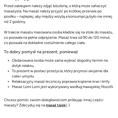
Przed zabiegiem należy zdjąć biżuterię, o którą może zahaczyć
masażysta. Na masaż należy przyjść po krótkiej przerwie po
posiłku – najlepiej, aby między wizytą a konsumpcją było nie mniej
niż 2 godziny.
W trakcie masażu masowana osoba kładzie się na stole do masażu,
co pozwala na pełne odprężenie. Masaż trwa od 90 do 120 minut,
co pozwala na dokładne rozluźnienie całego ciała.
To dobry pomysł na prezent, ponieważ
Obdarowana osoba może sama wybrać dogodny termin na
dotyk relaksu
To prezent w postaci przeżycia, który przynosi ukojenie dla
ciała i umysłu
Relaksacyjny masaż leczniczy poprawia krążenie krwi i limfy
Masaż Lomi Lomi jest wykonywany według hawajskiej filozofii
Chcesz pomóc swoim dolegliwościom próbując innej części
masaży? Zdecyduj się na
masaż tajski
:)