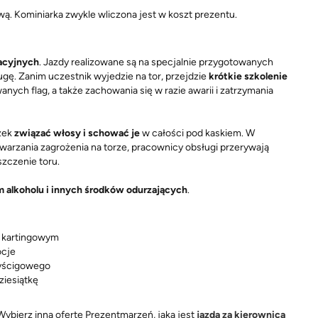
ą. Kominiarka zwykle wliczona jest w koszt prezentu.
acyjnych
. Jazdy realizowane są na specjalnie przygotowanych
gę. Zanim uczestnik wyjedzie na tor, przejdzie
krótkie szkolenie
anych flag, a także zachowania się w razie awarii i zatrzymania
zek
związać włosy i schować je
w całości pod kaskiem. W
warzania zagrożenia na torze, pracownicy obsługi przerywają
szczenie toru.
 alkoholu i innych środków odurzających
.
e kartingowym
ocje
wyścigowego
ziesiątkę
ybierz inną ofertę Prezentmarzeń, jaką jest
jazda za kierownicą