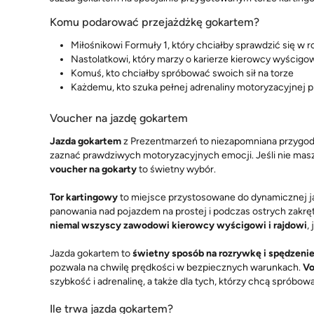
Komu podarować przejażdżkę gokartem?
Miłośnikowi Formuły 1, który chciałby sprawdzić się w ro
Nastolatkowi, który marzy o karierze kierowcy wyścig
Komuś, kto chciałby spróbować swoich sił na torze
Każdemu, kto szuka pełnej adrenaliny motoryzacyjnej 
Voucher na jazdę gokartem
Jazda gokartem
z Prezentmarzeń to niezapomniana przygoda,
zaznać prawdziwych motoryzacyjnych emocji. Jeśli nie masz 
voucher na gokarty
to świetny wybór.
Tor kartingowy
to miejsce przystosowane do dynamicznej jaz
panowania nad pojazdem na prostej i podczas ostrych zakrę
niemal wszyscy zawodowi kierowcy wyścigowi i rajdowi
,
Jazda gokartem to
świetny sposób na rozrywkę i spędzeni
pozwala na chwilę prędkości w bezpiecznych warunkach.
Vo
szybkość i adrenalinę, a także dla tych, którzy chcą sprób
Ile trwa jazda gokartem?