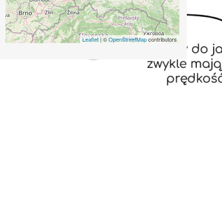
Leaflet
| ©
OpenStreetMap
contributors