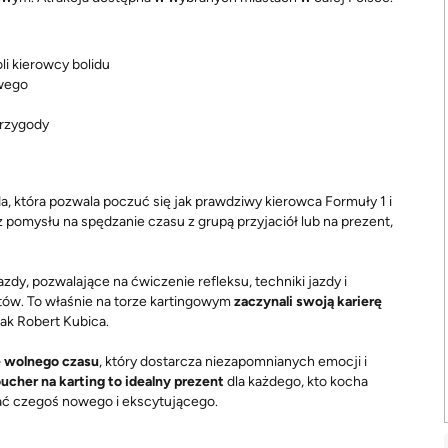
li kierowcy bolidu
owego
przygody
 która pozwala poczuć się jak prawdziwy kierowca Formuły 1 i
pomysłu na spędzanie czasu z grupą przyjaciół lub na prezent,
dy, pozwalające na ćwiczenie refleksu, techniki jazdy i
tów. To właśnie na torze kartingowym
zaczynali swoją karierę
 jak Robert Kubica.
e wolnego czasu
, który dostarcza niezapomnianych emocji i
ucher na karting to idealny prezent
dla każdego, kto kocha
ować czegoś nowego i ekscytującego.