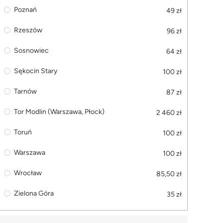
Poznań
49 zł
Rzeszów
96 zł
Sosnowiec
64 zł
Sękocin Stary
100 zł
Tarnów
87 zł
Tor Modlin (Warszawa, Płock)
2 460 zł
Toruń
100 zł
Warszawa
100 zł
Wrocław
85,50 zł
Zielona Góra
35 zł