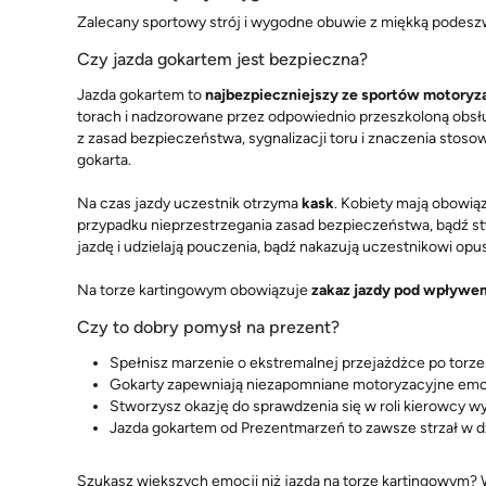
Zalecany sportowy strój i wygodne obuwie z miękką podeszw
Czy jazda gokartem jest bezpieczna?
Jazda gokartem to
najbezpieczniejszy ze sportów motoryz
torach i nadzorowane przez odpowiednio przeszkoloną obsłu
z zasad bezpieczeństwa, sygnalizacji toru i znaczenia stosow
gokarta.
Na czas jazdy uczestnik otrzyma
kask
. Kobiety mają obowią
przypadku nieprzestrzegania zasad bezpieczeństwa, bądź st
jazdę i udzielają pouczenia, bądź nakazują uczestnikowi opu
Na torze kartingowym obowiązuje
zakaz jazdy pod wpływem
Czy to dobry pomysł na prezent?
Spełnisz marzenie o ekstremalnej przejażdżce po torz
Gokarty zapewniają niezapomniane motoryzacyjne em
Stworzysz okazję do sprawdzenia się w roli kierowcy 
Jazda gokartem od Prezentmarzeń to zawsze strzał w d
Szukasz większych emocji niż jazda na torze kartingowym? W