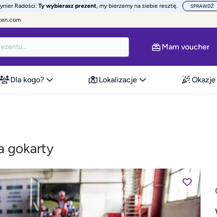
żynier Radości:
Ty wybierasz prezent
, my bierzemy na siebie resztę.
SPRAWDŹ
zen.com
Mam voucher
Dla kogo?
Lokalizacje
Okazje
a gokarty