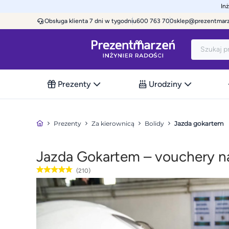
In
Obsługa klienta 7 dni w tygodniu
600 763 700
sklep@prezentmar
Prezenty
Urodziny
Prezenty
Za kierownicą
Bolidy
Jazda gokartem
Jazda Gokartem – vouchery n
(210)