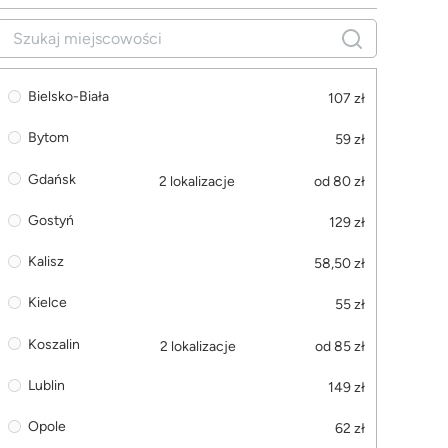
Bielsko-Biała
107 zł
Bytom
59 zł
Gdańsk
2 lokalizacje
od 80 zł
Gostyń
129 zł
Kalisz
58,50 zł
Kielce
55 zł
Koszalin
2 lokalizacje
od 85 zł
Lublin
149 zł
Opole
62 zł