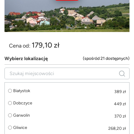
179,10 zł
Cena od:
Wybierz lokalizację
(spośród 21 dostępnych)
Białystok
389 zł
Dobczyce
449 zł
Garwolin
370 zł
Gliwice
268,20 zł