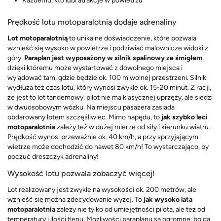
Każdemu, kto lubi atrakcje w powietrzu
Prędkość lotu motoparalotnią dodaje adrenaliny
Lot motoparalotnią
to unikalne doświadczenie, które pozwala
wznieść się wysoko w powietrze i podziwiać malownicze widoki z
góry.
Paraplan
jest wyposażony w silnik spalinowy ze śmigłem
,
dzięki któremu może wystartować z dowolnego miejsca i
wylądować tam, gdzie będzie ok. 100 m wolnej przestrzeni. Silnik
wydłuża też czas lotu, który wynosi zwykle ok. 15-20 minut. Z racji,
że jest to lot tandemowy, pilot nie ma klasycznej uprzęży, ale siedzi
w dwuosobowym wózku. Na miejscu pasażera zasiada
obdarowany lotem szczęśliwiec. Mimo napędu, to
jak szybko leci
motoparalotnia
zależy też w dużej mierze od siły i kierunku wiatru.
Prędkość wynosi przeważnie ok. 40 km/h, a przy sprzyjającym
wietrze może dochodzić do nawet 80 km/h! To wystarczająco, by
poczuć dreszczyk adrenaliny!
Wysokość lotu pozwala zobaczyć więcej!
Lot realizowany jest zwykle na wysokości ok. 200 metrów, ale
wznieść się można zdecydowanie wyżej. To
jak wysoko lata
motoparalotnia
zależy nie tylko od umiejętności pilota, ale też od
temperatury i ilości tlenu. Możliwości paraplanu są ogromne, bo da