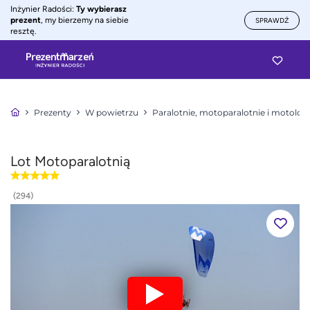
Inżynier Radości:
Ty wybierasz
prezent
, my bierzemy na siebie
SPRAWDŹ
resztę.
Prezenty
W powietrzu
Paralotnie, motoparalotnie i motolotn
Lot Motoparalotnią
(294)