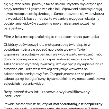
się nią latać nisko i powoli, a także daleko i wysoko, wykorzystując
prądy termiczne i gasząc w nich silnik. Wprawieni piloci wykonują
nawet motoparalotnią akrobacje. Samo unoszenie się w powietrzu
na wysokość kilkuset metrów to wspaniała przygoda i okazja na
podziwianie widoków z zupełnie nowej, nieznanej wcześniej
perspektywy.
Film z lotu motoparalotnią to niezapomniana pamiątka
Ci, którzy doświadczyli lotu motoparalotnią twierdzą, że w
powietrzu można się poczuć naprawdę wolnym. Takie
wspomnienia zostają w pamięci, ale widoki warto uwiecznić i móc
do nich później wracać oraz zaprezentować najbliższym. W
zależności od wybranej lokalizacji, istnieje opcja wykupienia lotu z
filmowaniem. Uczestnik atrakcji otrzymuje wówczas na
zakończenie pamiątkowy film. Za zgodą można też na pokład
zabrać sprzęt fotograficzny, by samodzielnie wykonać pamiątkowe
zdjęcia lub nagrania wideo.
Bezpieczeństwo lotu zapewnia wykwalifikowany
instruktor
Pewnie zastanawiasz się, czy
lot motoparalotnią jest bezpieczny
?
Oczywiście tak - jest bezpieczny i do tego komfortowy. Zaletą