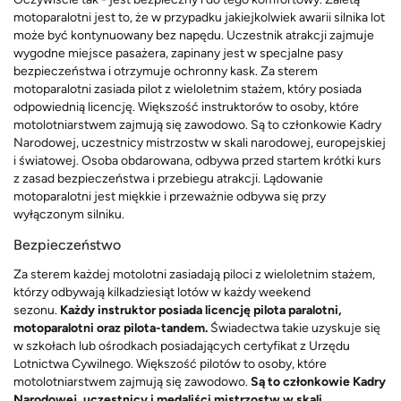
motoparalotni jest to, że w przypadku jakiejkolwiek awarii silnika lot
może być kontynuowany bez napędu. Uczestnik atrakcji zajmuje
wygodne miejsce pasażera, zapinany jest w specjalne pasy
bezpieczeństwa i otrzymuje ochronny kask. Za sterem
motoparalotni zasiada pilot z wieloletnim stażem, który posiada
odpowiednią licencję. Większość instruktorów to osoby, które
motolotniarstwem zajmują się zawodowo. Są to członkowie Kadry
Narodowej, uczestnicy mistrzostw w skali narodowej, europejskiej
i światowej. Osoba obdarowana, odbywa przed startem krótki kurs
z zasad bezpieczeństwa i przebiegu atrakcji. Lądowanie
motoparalotni jest miękkie i przeważnie odbywa się przy
wyłączonym silniku.
Bezpieczeństwo
Za sterem każdej motolotni zasiadają piloci z wieloletnim stażem,
którzy odbywają kilkadziesiąt lotów w każdy weekend
sezonu.
Każdy instruktor posiada licencję pilota paralotni,
motoparalotni oraz pilota-tandem.
Świadectwa takie uzyskuje się
w szkołach lub ośrodkach posiadających certyfikat z Urzędu
Lotnictwa Cywilnego. Większość pilotów to osoby, które
motolotniarstwem zajmują się zawodowo.
Są to członkowie Kadry
Narodowej, uczestnicy i medaliści mistrzostw w skali