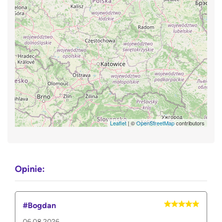
Leaflet
| ©
OpenStreetMap
contributors
Opinie:
#Bogdan
06.08.2026