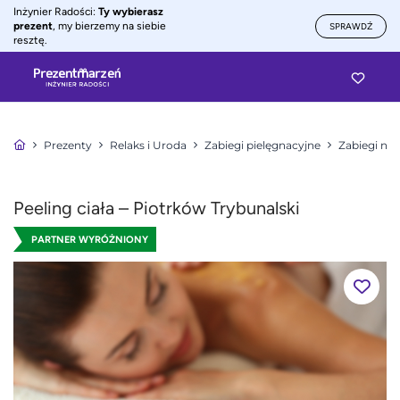
Inżynier Radości:
Ty wybierasz
prezent
, my bierzemy na siebie
SPRAWDŹ
resztę.
Prezenty
Relaks i Uroda
Zabiegi pielęgnacyjne
Zabiegi na 
Peeling ciała – Piotrków Trybunalski
PARTNER WYRÓŻNIONY