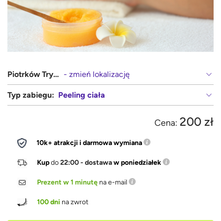
Piotrków Trybunalski
- zmień lokalizację
Typ zabiegu:
Peeling ciała
200 zł
Cena:
10k+ atrakcji i darmowa wymiana
Kup
do
22:00 - dostawa
w poniedziałek
Prezent w 1 minutę
na e-mail
100 dni
na zwrot