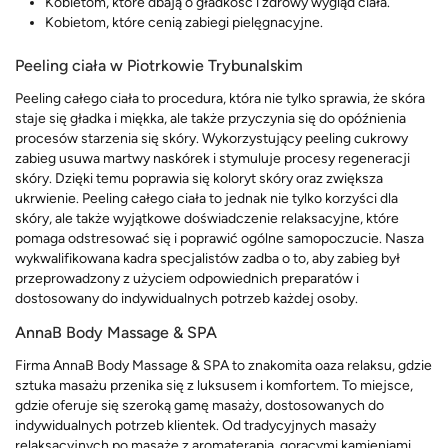
Kobietom, które dbają o gładkość i zdrowy wygląd ciała.
Kobietom, które cenią zabiegi pielęgnacyjne.
Peeling ciała w Piotrkowie Trybunalskim
Peeling całego ciała to procedura, która nie tylko sprawia, że skóra
staje się gładka i miękka, ale także przyczynia się do opóźnienia
procesów starzenia się skóry. Wykorzystujący peeling cukrowy
zabieg usuwa martwy naskórek i stymuluje procesy regeneracji
skóry. Dzięki temu poprawia się koloryt skóry oraz zwiększa
ukrwienie. Peeling całego ciała to jednak nie tylko korzyści dla
skóry, ale także wyjątkowe doświadczenie relaksacyjne, które
pomaga odstresować się i poprawić ogólne samopoczucie. Nasza
wykwalifikowana kadra specjalistów zadba o to, aby zabieg był
przeprowadzony z użyciem odpowiednich preparatów i
dostosowany do indywidualnych potrzeb każdej osoby.
AnnaB Body Massage & SPA
Firma AnnaB Body Massage & SPA to znakomita oaza relaksu, gdzie
sztuka masażu przenika się z luksusem i komfortem. To miejsce,
gdzie oferuje się szeroką gamę masaży, dostosowanych do
indywidualnych potrzeb klientek. Od tradycyjnych masaży
relaksacyjnych po masaże z aromaterapią, gorącymi kamieniami