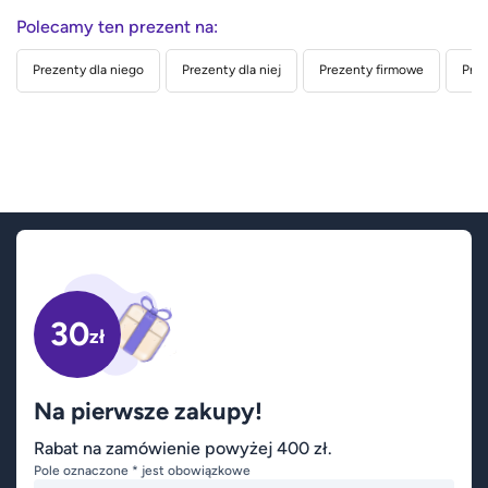
Polecamy ten prezent na:
Prezenty dla niego
Prezenty dla niej
Prezenty firmowe
Prez
30
zł
Na pierwsze zakupy!
Rabat na zamówienie powyżej 400 zł.
Pole oznaczone * jest obowiązkowe