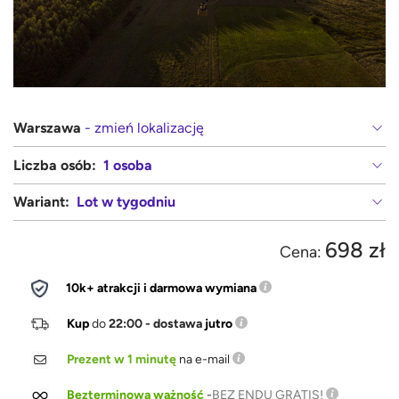
Warszawa
- zmień lokalizację
Liczba osób:
1 osoba
Wariant:
Lot w tygodniu
698 zł
Cena:
10k+ atrakcji i darmowa wymiana
Kup
do
22:00 - dostawa
jutro
Prezent w 1 minutę
na e-mail
Bezterminowa ważność
-
BEZ ENDU GRATIS!