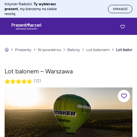
Inżynier Radości:
Ty wybierasz
prezent
, my bierzemy na siebie
SPRAWDŹ
resztę.
Prezenty
W powietrzu
Balony
Lot balonem
Lot balone
Lot balonem – Warszawa
(12)