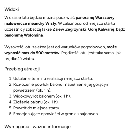
Widoki
W czasie lotu będzie można podziwiać
panoramę Warszawy
i
malownicze meandry Wisły
. W zależności od miejsca startu
uczestnicy zobaczą także
Zalew Zegrzyński
,
Górę Kalwarię
, bądź
panoramę Wołomina
.
Wysokość lotu zależna jest od warunków pogodowych,
może
wynosić max do 500 metrów
. Prędkość lotu jest taka sama, jak
prędkość wiatru.
Przebieg atrakcji
Ustalenie terminu realizacji i miejsca startu.
Rozłożenie powłoki balonu i napełnienie jej gorącym
powietrzem (ok. 1 h).
Widokowy lot balonem (ok. 1 h).
Złożenie balonu (ok. 1 h).
Powrót do miejsca startu.
Emocjonujące opowieści w gronie znajomych.
Wymagania i ważne informacje