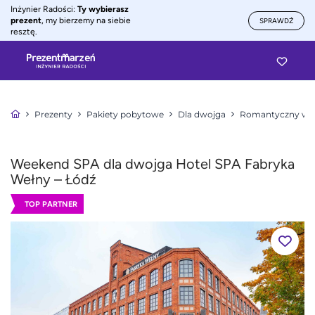
Inżynier Radości:
Ty wybierasz
prezent
, my bierzemy na siebie
SPRAWDŹ
resztę.
Prezenty
Pakiety pobytowe
Dla dwojga
Romantyczny wee
Weekend SPA dla dwojga Hotel SPA Fabryka
Wełny – Łódź
TOP PARTNER