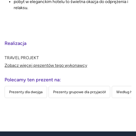
pobyt w eleganckim hotelu to świetna okazja do odprężenia i
relaksu.
Realizacja
TRAVEL PROJEKT
Zobacz więcej prezentów tego wykonawcy
Polecamy ten prezent na:
Prezenty dla dwojga
Prezenty grupowe dla przyjaciół
Według hob