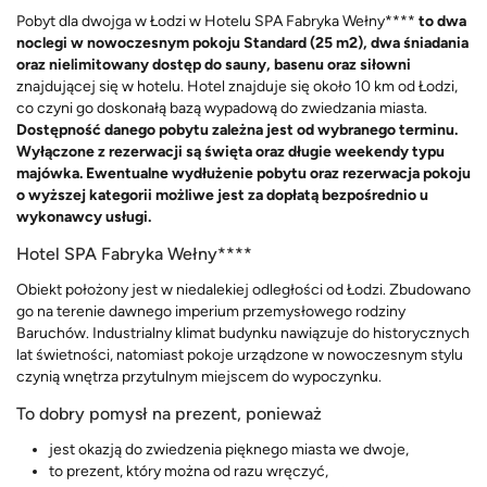
Pobyt dla dwojga w Łodzi w Hotelu SPA Fabryka Wełny****
to dwa
noclegi w nowoczesnym pokoju Standard (25 m2), dwa śniadania
oraz nielimitowany dostęp do sauny, basenu oraz siłowni
znajdującej się w hotelu. Hotel znajduje się około 10 km od Łodzi,
co czyni go doskonałą bazą wypadową do zwiedzania miasta.
Dostępność danego pobytu zależna jest od wybranego terminu.
Wyłączone z rezerwacji są święta oraz długie weekendy typu
majówka. Ewentualne wydłużenie pobytu oraz rezerwacja pokoju
o wyższej kategorii możliwe jest za dopłatą bezpośrednio u
wykonawcy usługi.
Hotel SPA Fabryka Wełny****
Obiekt położony jest w niedalekiej odległości od Łodzi. Zbudowano
go na terenie dawnego imperium przemysłowego rodziny
Baruchów. Industrialny klimat budynku nawiązuje do historycznych
lat świetności, natomiast pokoje urządzone w nowoczesnym stylu
czynią wnętrza przytulnym miejscem do wypoczynku.
To dobry pomysł na prezent, ponieważ
jest okazją do zwiedzenia pięknego miasta we dwoje,
to prezent, który można od razu wręczyć,