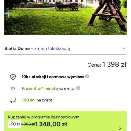
Białki Dolne
- zmień lokalizację
1 398 zł
Cena:
10k+ atrakcji i darmowa wymiana
Prezent w 1 minutę
na e-mail
100 dni
na zwrot
Kup taniej w programie lojalnościowym
1 348,00 zł
-50 zł
1 398 zł