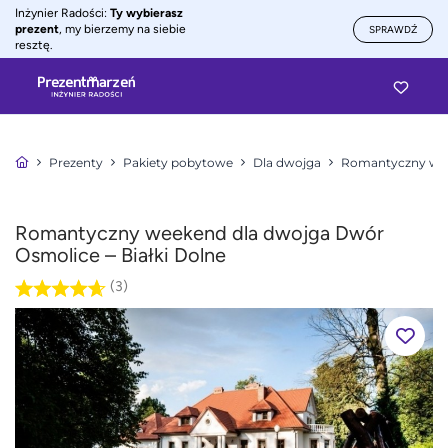
Inżynier Radości:
Ty wybierasz
prezent
, my bierzemy na siebie
SPRAWDŹ
resztę.
Prezenty
Pakiety pobytowe
Dla dwojga
Romantyczny wee
Romantyczny weekend dla dwojga Dwór
Osmolice – Białki Dolne
(3)