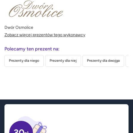
Dwór Osmolice
Zobacz więcej prezentów tego wykonawcy
Polecamy ten prezent na:
Prezenty dla niego
Prezenty dla niej
Prezenty dla dwojga
P
30