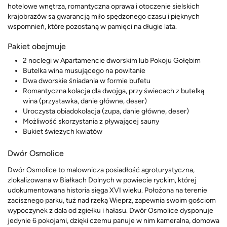
hotelowe wnętrza, romantyczna oprawa i otoczenie sielskich
krajobrazów są gwarancją miło spędzonego czasu i pięknych
wspomnień, które pozostaną w pamięci na długie lata.
Pakiet obejmuje
2 noclegi w Apartamencie dworskim lub Pokoju Gołębim
Butelka wina musującego na powitanie
Dwa dworskie śniadania w formie bufetu
Romantyczna kolacja dla dwojga, przy świecach z butelką
wina (przystawka, danie główne, deser)
Uroczysta obiadokolacja (zupa, danie główne, deser)
Możliwość skorzystania z pływającej sauny
Bukiet świeżych kwiatów
Dwór Osmolice
Dwór Osmolice to malownicza posiadłość agroturystyczna,
zlokalizowana w Białkach Dolnych w powiecie ryckim, której
udokumentowana historia sięga XVI wieku. Położona na terenie
zacisznego parku, tuż nad rzeką Wieprz, zapewnia swoim gościom
wypoczynek z dala od zgiełku i hałasu. Dwór Osmolice dysponuje
jedynie 6 pokojami, dzięki czemu panuje w nim kameralna, domowa