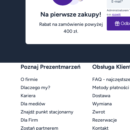
E-mail*
Administratorem 
Na pierwsze zakupy!
o.o.
rozwiń
Odb
Rabat na zamówienie powyżej
400 zł.
Poznaj Prezentmarzeń
Obsługa Klien
O firmie
FAQ - najczęstsze
Dlaczego my?
Metody płatności
Kariera
Dostawa
Dla mediów
Wymiana
Znajdź punkt stacjonarny
Zwrot
Dla Firm
Rezerwacje
Zostań partnerem
Kontakt