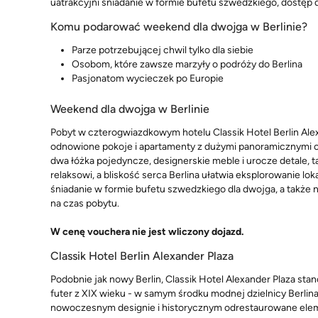
uatrakcyjni śniadanie w formie bufetu szwedzkiego, dostęp d
Komu podarować weekend dla dwojga w Berlinie?
Parze potrzebującej chwil tylko dla siebie
Osobom, które zawsze marzyły o podróży do Berlina
Pasjonatom wycieczek po Europie
Weekend dla dwojga w Berlinie
Pobyt w czterogwiazdkowym hotelu Classik Hotel Berlin Al
odnowione pokoje i apartamenty z dużymi panoramicznymi ok
dwa łóżka pojedyncze, designerskie meble i urocze detale, 
relaksowi, a bliskość serca Berlina ułatwia eksplorowanie l
śniadanie w formie bufetu szwedzkiego dla dwojga, a także n
na czas pobytu.
W cenę vouchera nie jest wliczony dojazd.
Classik Hotel Berlin Alexander Plaza
Podobnie jak nowy Berlin, Classik Hotel Alexander Plaza st
futer z XIX wieku - w samym środku modnej dzielnicy Berlin
nowoczesnym designie i historycznym odrestaurowane elemen