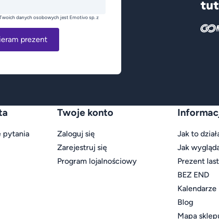
Twoich danych osobowych jest Emotivo sp. z
ieram prezent
ta
Twoje konto
Informac
 pytania
Zaloguj się
Jak to dział
Zarejestruj się
Jak wygląd
Program lojalnościowy
Prezent las
BEZ END
Kalendarze
Blog
Mapa sklep