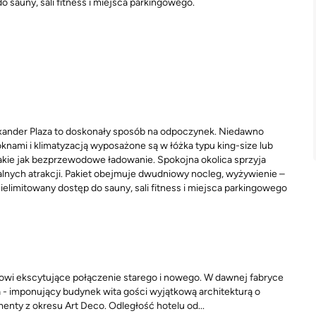
o sauny, sali fitness i miejsca parkingowego.
exander Plaza to doskonały sposób na odpoczynek. Niedawno
nami i klimatyzacją wyposażone są w łóżka typu king-size lub
takie jak bezprzewodowe ładowanie. Spokojna okolica sprzyja
okalnych atrakcji. Pakiet obejmuje dwudniowy nocleg, wyżywienie –
ielimitowany dostęp do sauny, sali fitness i miejsca parkingowego
anowi ekscytujące połączenie starego i nowego. W dawnej fabryce
a - imponujący budynek wita gości wyjątkową architekturą o
ty z okresu Art Deco. Odległość hotelu od...