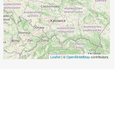
Leaflet
| ©
OpenStreetMap
contributors