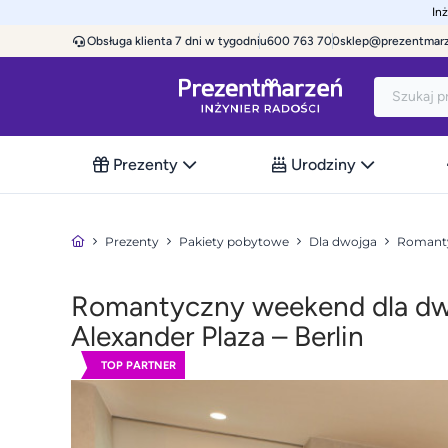
In
Obsługa klienta 7 dni w tygodniu
600 763 700
sklep@prezentmar
Prezenty
Urodziny
Prezenty
Pakiety pobytowe
Dla dwojga
Romanty
Romantyczny weekend dla dwoj
Alexander Plaza – Berlin
TOP PARTNER