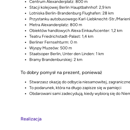
Centrum Alexanderplatz: 800 m
Stacji kolejowej Berlin Hauptbahnhof: 2,9 km
Lotniska Berlin-Brandenburg Flughafen: 28 km
Przystanku autobusowego Karl-Liebknecht-Str./Marien
Metra Alexanderplatz: 800 m
Obiektów handlowych Alexa Einkaufscenter: 1,2 km
Teatru Friedrichstadt-Palast: 1,4 km
Berliner Fernsehturm: 0 m
Wyspy Muzeów: 500 m
Staatsoper Berlin, Unter den Linden: 1 km
Bramy Brandenburskiej: 2 km
To dobry pomysł na prezent, ponieważ
Stwarzasz okazję do odbycia niesamowitej, zagraniczn
To podarunek, która na długo zapisze się w pamięci
Obdarowani sami zadecydują, kiedy wybiorą się do Niem
Realizacja