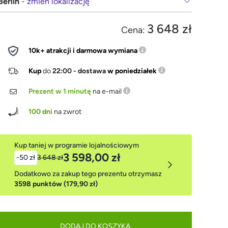
Berlin
- zmień lokalizację
3 648 zł
Cena:
10k+ atrakcji i darmowa wymiana
Kup
do
22:00 - dostawa
w poniedziałek
Prezent w 1 minutę
na e-mail
100 dni
na zwrot
Kup taniej w programie lojalnościowym
3 598,00 zł
-50 zł
3 648 zł
Dodatkowo za zakup tego prezentu otrzymasz
3598 punktów (179,90 zł)
DODAJ DO KOSZYKA