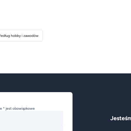
edług hobby i zawodów
e * jest obowiązkowe
Jesteśm