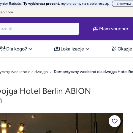
żynier Radości:
Ty wybierasz prezent
, my bierzemy na siebie resztę.
SPRAWDŹ
zen.com
Mam voucher
Dla kogo?
Lokalizacje
Okazje
czny weekend dla dwojga
Romantyczny weekend dla dwojga Hotel Ber
jga Hotel Berlin ABION
n