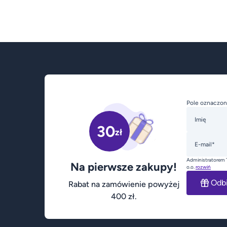
Pole oznaczon
Imię
30
zł
E-mail*
Administratorem 
Na pierwsze zakupy!
o.o.
rozwiń
Odb
Rabat na zamówienie powyżej
400 zł.