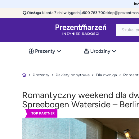
In
Obsługa klienta 7 dni w tygodniu
600 763 700
sklep@prezentmar
Prezenty
Urodziny
Prezenty
Pakiety pobytowe
Dla dwojga
Romanty
Romantyczny weekend dla dwo
Spreebogen Waterside – Berli
TOP PARTNER