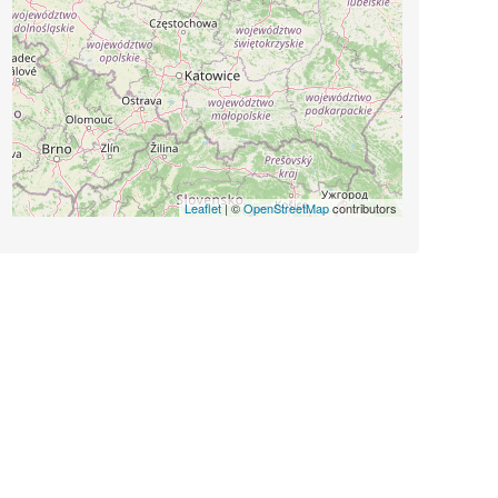
Leaflet
| ©
OpenStreetMap
contributors