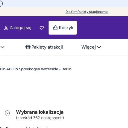
Dla firm
Punkty stacjonarne
Zaloguj się
Koszyk
Pakiety atrakcji
Więcej
lin ABION Spreebogen Waterside – Berlin
Wybrana lokalizacja
(spośród 362 dostępnych)