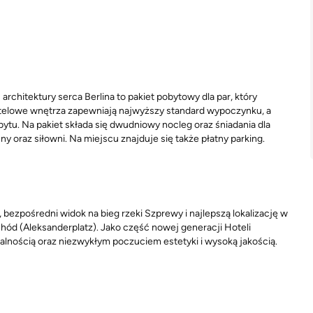
hitektury serca Berlina to pakiet pobytowy dla par, który
elowe wnętrza zapewniają najwyższy standard wypoczynku, a
ytu. Na pakiet składa się dwudniowy nocleg oraz śniadania dla
y oraz siłowni. Na miejscu znajduje się także płatny parking.
ezpośredni widok na bieg rzeki Szprewy i najlepszą lokalizację w
hód (Aleksanderplatz). Jako część nowej generacji Hoteli
lnością oraz niezwykłym poczuciem estetyki i wysoką jakością.