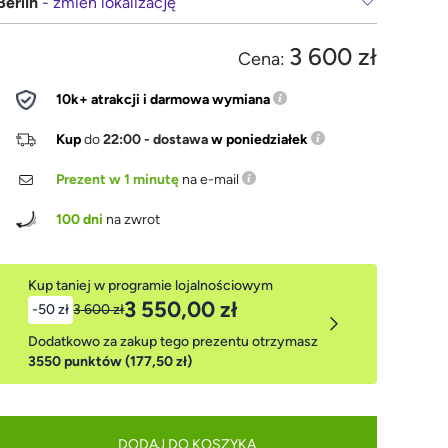
Berlin
- zmień lokalizację
3 600 zł
Cena:
10k+ atrakcji i darmowa wymiana
Kup
do
22:00 - dostawa
w poniedziałek
Prezent w 1 minutę
na e-mail
100 dni
na zwrot
Kup taniej w programie lojalnościowym
3 550,00 zł
-50 zł
3 600 zł
Dodatkowo za zakup tego prezentu otrzymasz
3550 punktów (177,50 zł)
DODAJ DO KOSZYKA