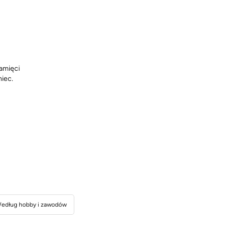
pamięci
iec.
edług hobby i zawodów