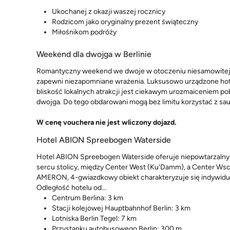
Ukochanej z okazji waszej rocznicy
Rodzicom jako oryginalny prezent świąteczny
Miłośnikom podróży
Weekend dla dwojga w Berlinie
Romantyczny weekend we dwoje w otoczeniu niesamowitej arc
zapewni niezapomniane wrażenia. Luksusowo urządzone hot
bliskość lokalnych atrakcji jest ciekawym urozmaiceniem pob
dwojga. Do tego obdarowani mogą bez limitu korzystać z saun
W cenę vouchera nie jest wliczony dojazd.
Hotel ABION Spreebogen Waterside
Hotel ABION Spreebogen Waterside oferuje niepowtarzalny, b
sercu stolicy, między Center West (Ku'Damm), a Center Wsc
AMERON, 4-gwiazdkowy obiekt charakteryzuje się indywidua
Odległość hotelu od...
Centrum Berlina: 3 km
Stacji kolejowej Hauptbahnhof Berlin: 3 km
Lotniska Berlin Tegel: 7 km
Przystanku autobusowego Berlin: 300 m