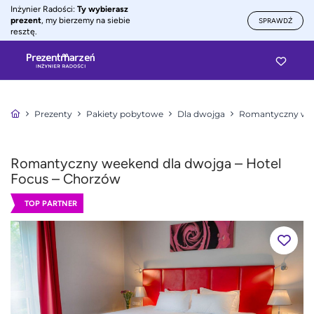
Inżynier Radości:
Ty wybierasz
prezent
, my bierzemy na siebie
SPRAWDŹ
resztę.
Prezenty
Pakiety pobytowe
Dla dwojga
Romantyczny wee
Romantyczny weekend dla dwojga – Hotel
Focus – Chorzów
TOP PARTNER