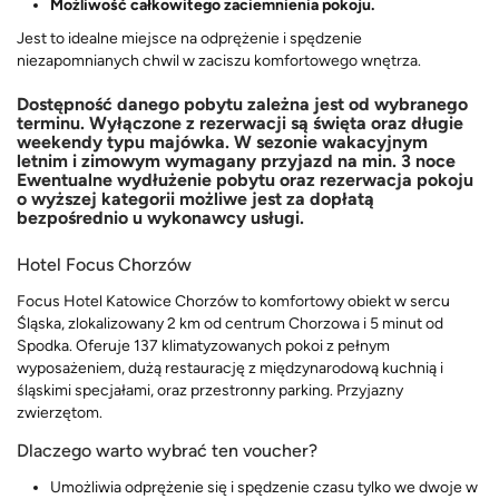
Możliwość całkowitego zaciemnienia pokoju.
Jest to idealne miejsce na odprężenie i spędzenie
niezapomnianych chwil w zaciszu komfortowego wnętrza.
Dostępność danego pobytu zależna jest od wybranego
terminu. Wyłączone z rezerwacji są święta oraz długie
weekendy typu maj
ówka.
W sezonie wakacyjnym
letnim i zimowym wymagany przyjazd na min. 3 noce
Ewentualne wydłużenie pobytu oraz rezerwacja pokoju
o wyższej kategorii możliwe jest za dopłatą
bezpośrednio u wykonawcy usługi.
Hotel Focus Chorzów
Focus Hotel Katowice Chorzów to komfortowy obiekt w sercu
Śląska, zlokalizowany 2 km od centrum Chorzowa i 5 minut od
Spodka. Oferuje 137 klimatyzowanych pokoi z pełnym
wyposażeniem, dużą restaurację z międzynarodową kuchnią i
śląskimi specjałami, oraz przestronny parking. Przyjazny
zwierzętom.
Dlaczego warto wybrać ten voucher?
Umożliwia odprężenie się i spędzenie czasu tylko we dwoje w