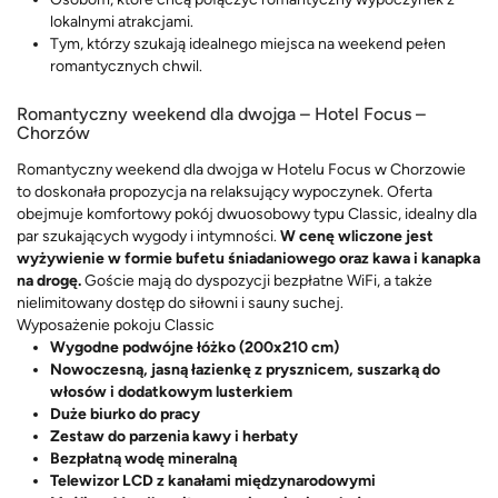
lokalnymi atrakcjami.
Tym, którzy szukają idealnego miejsca na weekend pełen
romantycznych chwil.
Romantyczny weekend dla dwojga – Hotel Focus –
Chorzów
Romantyczny weekend dla dwojga w Hotelu Focus w Chorzowie
to doskonała propozycja na relaksujący wypoczynek. Oferta
obejmuje komfortowy pokój dwuosobowy typu Classic, idealny dla
par szukających wygody i intymności.
W cenę wliczone jest
wyżywienie w formie bufetu śniadaniowego oraz kawa i kanapka
na drogę.
Goście mają do dyspozycji bezpłatne WiFi, a także
nielimitowany dostęp do siłowni i sauny suchej.
Wyposażenie pokoju Classic
Wygodne podwójne łóżko (200x210 cm)
Nowoczesną, jasną łazienkę z prysznicem, suszarką do
włosów i dodatkowym lusterkiem
Duże biurko do pracy
Zestaw do parzenia kawy i herbaty
Bezpłatną wodę mineralną
Telewizor LCD z kanałami międzynarodowymi