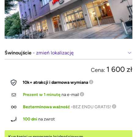
Świnoujście
- zmień lokalizację
1 600 zł
Cena:
10k+ atrakcji i darmowa wymiana
Prezent w 1 minutę
na e-mail
Bezterminowa ważność
-
BEZ ENDU GRATIS!
100 dni
na zwrot
Kup taniej w programie lojalnościowym