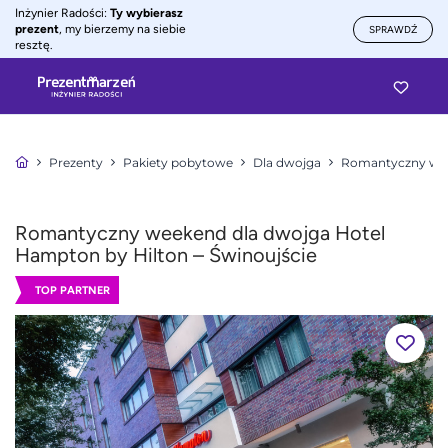
Inżynier Radości:
Ty wybierasz
prezent
, my bierzemy na siebie
SPRAWDŹ
resztę.
Prezenty
Pakiety pobytowe
Dla dwojga
Romantyczny wee
Romantyczny weekend dla dwojga Hotel
Hampton by Hilton – Świnoujście
TOP PARTNER