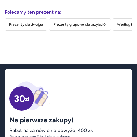
Polecamy ten prezent na:
Prezenty dla dwojga
Prezenty grupowe dla przyjaciół
Według hob
30
zł
Na pierwsze zakupy!
Rabat na zamówienie powyżej 400 zł.
Pole oznaczone * jest obowiązkowe