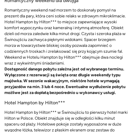
Romantyczny weekend dla dwojga
Romantyczny weekend nad morzem to doskonały pomysł na
prezent dla pary, która ceni sobie relaks w zdrowym mikroklimacie.
Hotel Hampton by Hilton*** to miejsce zapewniające wysoki
komfort wypoczynku oraz kameralną i intymną atmosferę. Obiekt
dzieli od morza zaledwie kilka minut drogi. Czysta i szeroka plaża w
Świnoujściu zachwyca pięknymi widokami. Spacer brzegiem
morza w towarzystwie bliskiej osoby pozwala zapomnieć o
codziennych troskach i zrelaksować się przy kojącym szumie fal.
Weekend w Hotelu Hampton by Hilton*** obejmuje dwa noclegi
wraz z wykwintnymi śniadaniami.
Dostępność danego pobytu zależna jest od wybranego terminu.
Wyłączone z rezerwacji są święta oraz długie weekendy typu
majówka. W sezonie wakacyjnym, niektóre hotele wymagają
przyjazdów na min. 3 lub 4 noce. Ewentualne wydłużenie pobytu
możliwe jest za dopłatą bezpośrednio u wykonawcy usługi.
Hotel Hampton by Hilton***
Hotel Hampton by Hilton*** w Świnoujściu to pierwszy hotel marki
Hilton w Polsce. Obiekt znajduje się w odległości kilku minut
spaceru od plaży. Hotelowe pokoje zostały wyposażone w duże
wygodne łóżka, telewizor z płaskim ekranem oraz zestaw do