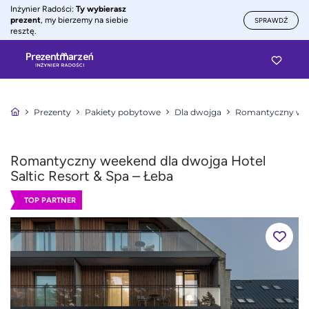
Inżynier Radości:
Ty wybierasz
prezent
, my bierzemy na siebie
SPRAWDŹ
resztę.
Prezenty
Pakiety pobytowe
Dla dwojga
Romantyczny wee
Romantyczny weekend dla dwojga Hotel
Saltic Resort & Spa – Łeba
TOP PARTNER