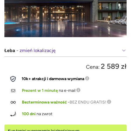
Łeba
- zmień lokalizację
2 589 zł
Cena:
10k+ atrakcji i darmowa wymiana
Prezent w 1 minutę
na e-mail
Bezterminowa ważność
-
BEZ ENDU GRATIS!
100 dni
na zwrot
Kup taniej w programie lojalnościowym