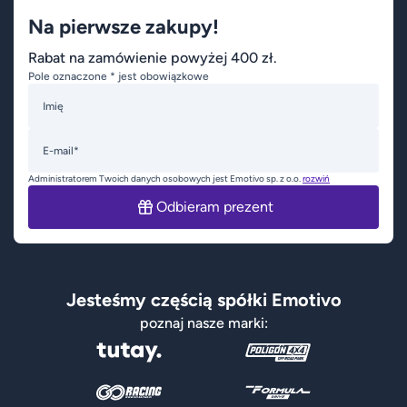
Na pierwsze zakupy!
Rabat na zamówienie powyżej 400 zł.
Pole oznaczone * jest obowiązkowe
Imię
E-mail*
Administratorem Twoich danych osobowych jest Emotivo sp. z o.o.
rozwiń
Odbieram prezent
Jesteśmy częścią spółki Emotivo
poznaj nasze marki: