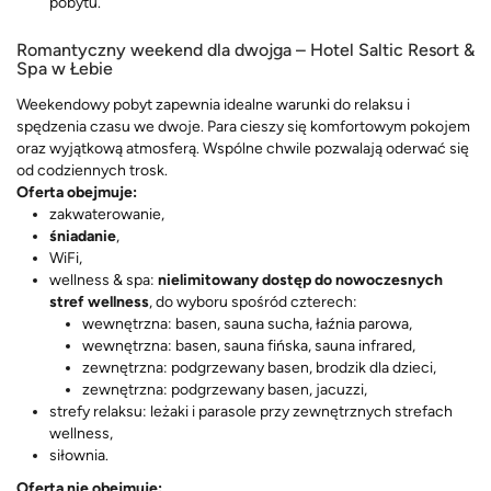
pobytu.
Romantyczny weekend dla dwojga – Hotel Saltic Resort &
Spa w Łebie
Weekendowy pobyt zapewnia idealne warunki do relaksu i
spędzenia czasu we dwoje. Para cieszy się komfortowym pokojem
oraz wyjątkową atmosferą. Wspólne chwile pozwalają oderwać się
od codziennych trosk.
Oferta obejmuje:
zakwaterowanie,
śniadanie
,
WiFi,
wellness & spa:
nielimitowany dostęp do nowoczesnych
stref wellness
, do wyboru spośród czterech:
wewnętrzna: basen, sauna sucha, łaźnia parowa,
wewnętrzna: basen, sauna fińska, sauna infrared,
zewnętrzna: podgrzewany basen, brodzik dla dzieci,
zewnętrzna: podgrzewany basen, jacuzzi,
strefy relaksu: leżaki i parasole przy zewnętrznych strefach
wellness,
siłownia.
Oferta nie obejmuje: