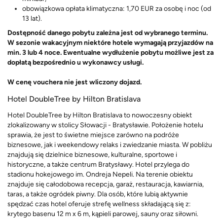
obowiązkowa opłata klimatyczna: 1,70 EUR za osobę i noc (od
13 lat).
Dostępność danego pobytu zależna jest od wybranego terminu.
W sezonie wakacyjnym niektóre hotele wymagają przyjazdów na
min. 3 lub 4 noce. Ewentualne wydłużenie pobytu możliwe jest za
dopłatą bezpośrednio u wykonawcy usługi.
W cenę vouchera nie jest wliczony dojazd.
Hotel DoubleTree by Hilton Bratislava
Hotel DoubleTree by Hilton Bratislava to nowoczesny obiekt
zlokalizowany w stolicy Słowacji - Bratysławie. Położenie hotelu
sprawia, że jest to świetne miejsce zarówno na podróże
biznesowe, jak i weekendowy relaks i zwiedzanie miasta. W pobliżu
znajdują się dzielnice biznesowe, kulturalne, sportowe i
historyczne, a także centrum Bratysławy. Hotel przylega do
stadionu hokejowego im. Ondreja Nepeli. Na terenie obiektu
znajduje się całodobowa recepcja, garaż, restauracja, kawiarnia,
taras, a także ogródek piwny. Dla osób, które lubią aktywnie
spędzać czas hotel oferuje strefę wellness składającą się z:
krytego basenu 12 m x 6 m, kąpieli parowej, sauny oraz siłowni.