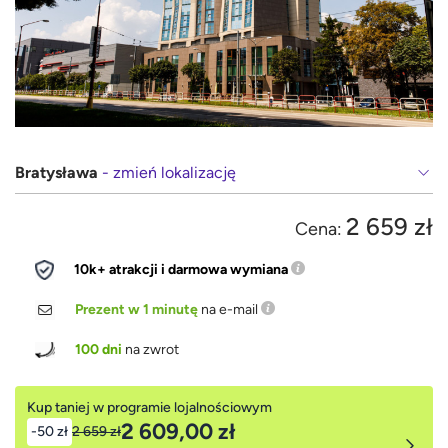
Bratysława
- zmień lokalizację
2 659 zł
Cena:
10k+ atrakcji i darmowa wymiana
Prezent w 1 minutę
na e-mail
100 dni
na zwrot
Kup taniej w programie lojalnościowym
2 609,00 zł
-50 zł
2 659 zł