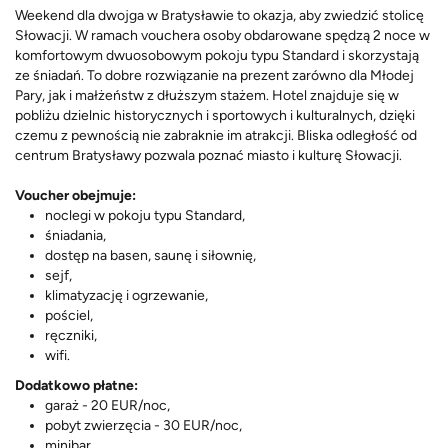
Weekend dla dwojga w Bratysławie to okazja, aby zwiedzić stolicę
Słowacji. W ramach vouchera osoby obdarowane spędzą 2 noce w
komfortowym dwuosobowym pokoju typu Standard i skorzystają
ze śniadań. To dobre rozwiązanie na prezent zarówno dla Młodej
Pary, jak i małżeństw z dłuższym stażem. Hotel znajduje się w
pobliżu dzielnic historycznych i sportowych i kulturalnych, dzięki
czemu z pewnością nie zabraknie im atrakcji. Bliska odległość od
centrum Bratysławy pozwala poznać miasto i kulturę Słowacji.
Voucher obejmuje:
noclegi w pokoju typu Standard,
śniadania,
dostęp na basen, saunę i siłownię,
sejf,
klimatyzację i ogrzewanie,
pościel,
ręczniki,
wifi.
Dodatkowo płatne:
garaż - 20 EUR/noc,
pobyt zwierzęcia - 30 EUR/noc,
minibar,