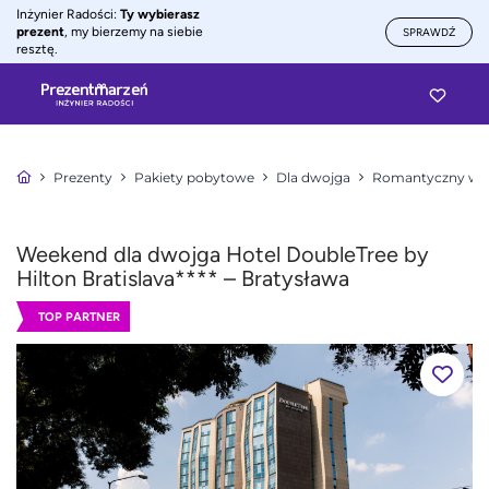
Inżynier Radości:
Ty wybierasz
prezent
, my bierzemy na siebie
SPRAWDŹ
resztę.
Prezenty
Pakiety pobytowe
Dla dwojga
Romantyczny wee
Weekend dla dwojga Hotel DoubleTree by
Hilton Bratislava**** – Bratysława
TOP PARTNER