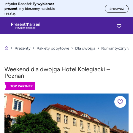
Inżynier Radości:
Ty wybierasz
prezent
, my bierzemy na siebie
SPRAWDŹ
resztę.
Prezenty
Pakiety pobytowe
Dla dwojga
Romantyczny wee
Weekend dla dwojga Hotel Kolegiacki –
Poznań
TOP PARTNER