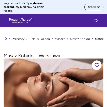
Inżynier Radości:
Ty wybierasz
prezent
, my bierzemy na siebie
SPRAWDŹ
resztę.
Prezenty
Relaks i Uroda
Masaże
Masaż Kobido
Masaż K
Masaż Kobido – Warszawa