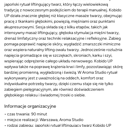
japoński rytuał liftingujący twarz, który łączy wielowiekową
tradycję z nowoczesnym podejściem do terapii manualnej. Kobido
UP działa znacznie głębiej niż klasyczne masaże twarzy, obejmując
pracę z tkankami głębokimi, powięzią, mięśniami oraz punktami
akupresurowymi. Sesja składa się z kilku etapów, takich jak
intensywny masaż liftingujący, głęboka stymulacja mięśni twarzy,
drenaż limfatyczny oraz techniki relaksacyjne i refleksyjne. Zabieg
pomaga poprawić napięcie skóry, wygładzić zmarszczki mimiczne
oraz wspiera naturalny lifting owalu twarzy. Jednocześnie rozluźnia
napięcia gromadzące się w szczękach, skroniach, karku i szyi,
wspierając odprężenie całego układu nerwowego. Kobido UP
wpływa także na poprawę krążenia krwi i limfy, pozostawiając skórę
bardziej promienną, wygładzoną i świeżą. W Aroma Studio rytuał
wykonywany jest z uważnością na oddech, komfort oraz
indywidualne potrzeby twarzy, dzięki czemu staje się nie tylko
zabiegiem pielęgnacyjnym, ale również doświadczeniem
głębokiego relaksu i świadomej troski o siebie.
Informacje organizacyjne
• czas trwania: 90 minut
• miejsce realizacji: Warszawa, Aroma Studio
• rodzaj zabiegu: japoński rytuał liftingujący twarz Kobido UP