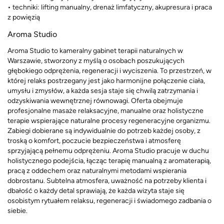
• techniki: lifting manualny, drenaż limfatyczny, akupresura i praca
z powięzią
Aroma Studio
Aroma Studio to kameralny gabinet terapii naturalnych w
Warszawie, stworzony z myślą o osobach poszukujących
głębokiego odprężenia, regeneracji i wyciszenia. To przestrzeń, w
której relaks postrzegany jest jako harmonijne połączenie ciała,
umysłu i zmysłów, a każda sesja staje się chwilą zatrzymania i
odzyskiwania wewnętrznej równowagi. Oferta obejmuje
profesjonalne masaże relaksacyjne, manualne oraz holistyczne
terapie wspierające naturalne procesy regeneracyjne organizmu.
Zabiegi dobierane są indywidualnie do potrzeb każdej osoby, z
troską o komfort, poczucie bezpieczeństwa i atmosferę
sprzyjającą pełnemu odprężeniu. Aroma Studio pracuje w duchu
holistycznego podejścia, łącząc terapię manualną z aromaterapią,
pracą z oddechem oraz naturalnymi metodami wspierania
dobrostanu. Subtelna atmosfera, uważność na potrzeby klienta i
dbałość o każdy detal sprawiają, że każda wizyta staje się
osobistym rytuałem relaksu, regeneracji i świadomego zadbania o
siebie.