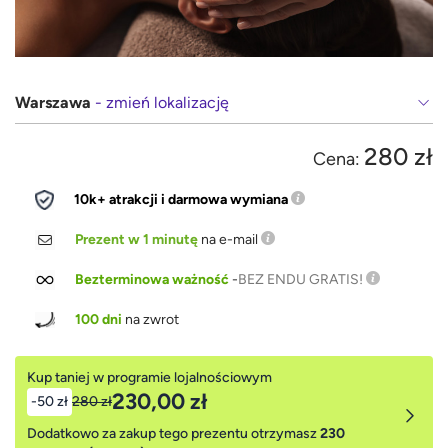
Warszawa
- zmień lokalizację
280 zł
Cena:
10k+ atrakcji i darmowa wymiana
Prezent w 1 minutę
na e-mail
Bezterminowa ważność
-
BEZ ENDU GRATIS!
100 dni
na zwrot
Kup taniej w programie lojalnościowym
230,00 zł
-50 zł
280 zł
Dodatkowo za zakup tego prezentu otrzymasz
230