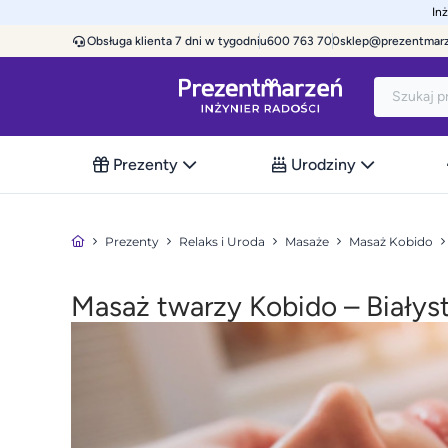
In
Obsługa klienta 7 dni w tygodniu
600 763 700
sklep@prezentmar
Prezenty
Urodziny
Prezenty
Relaks i Uroda
Masaże
Masaż Kobido
Masaż twarzy Kobido – Białys