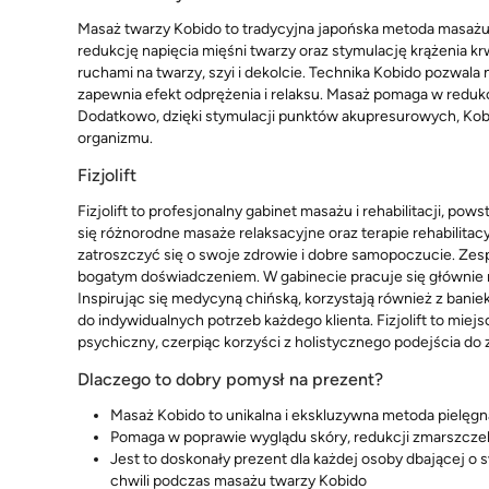
Masaż twarzy Kobido to tradycyjna japońska metoda masażu, 
redukcję napięcia mięśni twarzy oraz stymulację krążenia krw
ruchami na twarzy, szyi i dekolcie. Technika Kobido pozwala 
zapewnia efekt odprężenia i relaksu. Masaż pomaga w redukcj
Dodatkowo, dzięki stymulacji punktów akupresurowych, Ko
organizmu.
Fizjolift
Fizjolift to profesjonalny gabinet masażu i rehabilitacji, pow
się różnorodne masaże relaksacyjne oraz terapie rehabilita
zatroszczyć się o swoje zdrowie i dobre samopoczucie. Zespó
bogatym doświadczeniem. W gabinecie pracuje się głównie 
Inspirując się medycyną chińską, korzystają również z bani
do indywidualnych potrzeb każdego klienta. Fizjolift to miej
psychiczny, czerpiąc korzyści z holistycznego podejścia do z
Dlaczego to dobry pomysł na prezent?
Masaż Kobido to unikalna i ekskluzywna metoda pielęg
Pomaga w poprawie wyglądu skóry, redukcji zmarszczek 
Jest to doskonały prezent dla każdej osoby dbającej o 
chwili podczas masażu twarzy Kobido