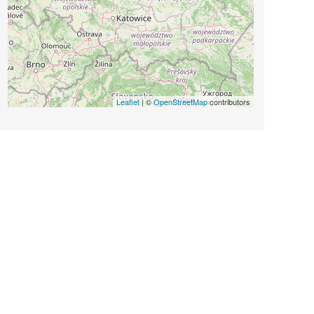
Leaflet
| ©
OpenStreetMap
contributors