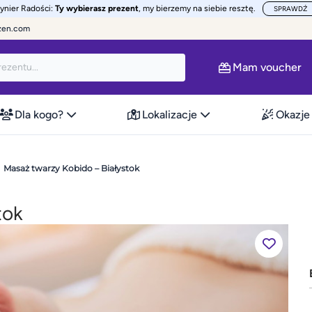
żynier Radości:
Ty wybierasz prezent
, my bierzemy na siebie resztę.
SPRAWDŹ
zen.com
Mam voucher
Dla kogo?
Lokalizacje
Okazje
Masaż twarzy Kobido – Białystok
tok