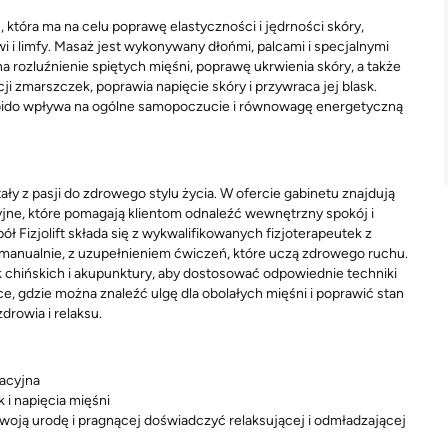
która ma na celu poprawę elastyczności i jędrności skóry,
i i limfy. Masaż jest wykonywany dłońmi, palcami i specjalnymi
na rozluźnienie spiętych mięśni, poprawę ukrwienia skóry, a także
i zmarszczek, poprawia napięcie skóry i przywraca jej blask.
bido wpływa na ogólne samopoczucie i równowagę energetyczną
stały z pasji do zdrowego stylu życia. W ofercie gabinetu znajdują
cyjne, które pomagają klientom odnaleźć wewnętrzny spokój i
ł Fizjolift składa się z wykwalifikowanych fizjoterapeutek z
manualnie, z uzupełnieniem ćwiczeń, które uczą zdrowego ruchu.
ek chińskich i akupunktury, aby dostosować odpowiednie techniki
sce, gdzie można znaleźć ulgę dla obolałych mięśni i poprawić stan
drowia i relaksu.
nacyjna
i napięcia mięśni
swoją urodę i pragnącej doświadczyć relaksującej i odmładzającej