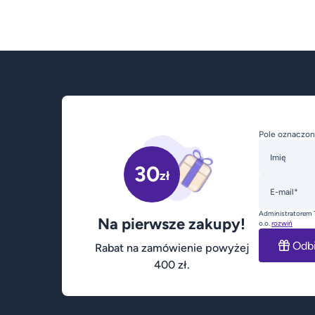
Pole oznaczon
Imię
30
zł
E-mail*
Administratorem 
Na pierwsze zakupy!
o.o.
rozwiń
Odb
Rabat na zamówienie powyżej
400 zł.