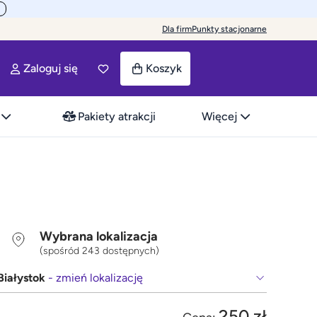
Dla firm
Punkty stacjonarne
Zaloguj się
Koszyk
Pakiety atrakcji
Więcej
Wybrana lokalizacja
(spośród 243 dostępnych)
Białystok
- zmień lokalizację
250 zł