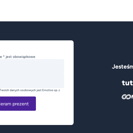
e * jest obowiązkowe
Jesteśm
Twoich danych osobowych jest Emotivo sp. z
ieram prezent