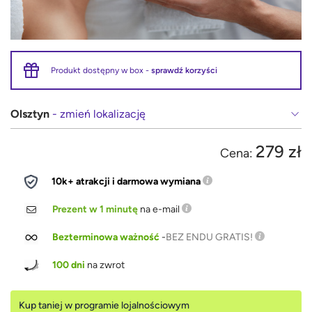
Produkt dostępny w box -
sprawdź korzyści
Olsztyn
- zmień lokalizację
279 zł
Cena:
10k+ atrakcji i darmowa wymiana
Prezent w 1 minutę
na e-mail
Bezterminowa ważność
-
BEZ ENDU GRATIS!
100 dni
na zwrot
Kup taniej w programie lojalnościowym