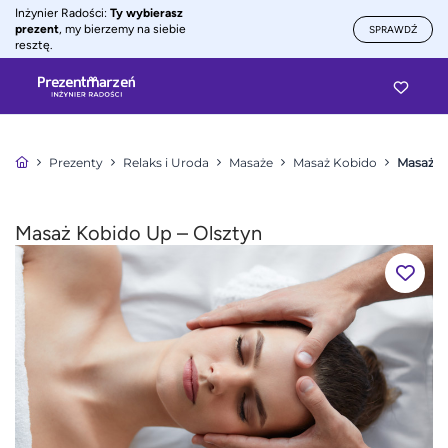
Inżynier Radości:
Ty wybierasz
prezent
, my bierzemy na siebie
SPRAWDŹ
resztę.
Prezenty
Relaks i Uroda
Masaże
Masaż Kobido
Masaż K
Masaż Kobido Up – Olsztyn