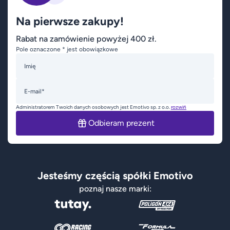
Na pierwsze zakupy!
Rabat na zamówienie powyżej 400 zł.
Pole oznaczone * jest obowiązkowe
Imię
E-mail*
Administratorem Twoich danych osobowych jest Emotivo sp. z o.o.
rozwiń
Odbieram prezent
Jesteśmy częścią spółki Emotivo
poznaj nasze marki: