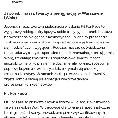
twarzy
Japoński masaż twarzy z pielęgnacją w Warszawie
(Wola)
Japoński masaż twarzy z pielęgnacją w salonie Fit For Face to
wyjątkowy zabieg, który łączy w sobie tradycyjne techniki masażu
z nowoczesną pielęgnacją kosmetyczną. To idealny prezent dla
osób w każdym wieku, które chcą zadbać o swoją twarz i cieszyć
się młodzieńczym wyglądem. Podczas masażu doświadczona
terapeutka wykorzysta specjalne techniki manualne, które ujędrnią
skórę, zredukują zmarszczki i poprawią owal twarzy. Masaż
japoński to nie tylko przyjemne doznanie, ale również sposób na
poprawę krążenia krwi i limfy, a także stymulację produkcji
kolagenu i elastyny. W ramach zabiegu twarz zostanie również
objęta kompleksową pielęgnacją z wykorzystaniem
profesjonalnych kosmetyków.
Fit For Face
Fit For Face
to pierwsza siłownia twarzy w Polsce, zlokalizowana
na warszawskiej Woli. W placówce oferowane są specjalistyczne
treningi mięśni twarzy, prowadzone przez wykwalifikowanych
ekspertów. Wykorzystywane są tu jedynie autorskie i sprawdzone