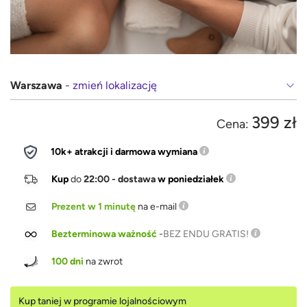
Warszawa
- zmień lokalizację
399 zł
Cena:
10k+ atrakcji i darmowa wymiana
Kup
do
22:00 - dostawa
w poniedziałek
Prezent w 1 minutę
na e-mail
Bezterminowa ważność
-
BEZ ENDU GRATIS!
100 dni
na zwrot
Kup taniej w programie lojalnościowym