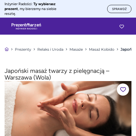
Inżynier Radości:
Ty wybierasz
prezent
, my bierzemy na siebie
SPRAWDŹ
resztę.
Prezenty
Relaks i Uroda
Masaże
Masaż Kobido
Japoński
Japoński masaż twarzy z pielęgnacją –
Warszawa (Wola)