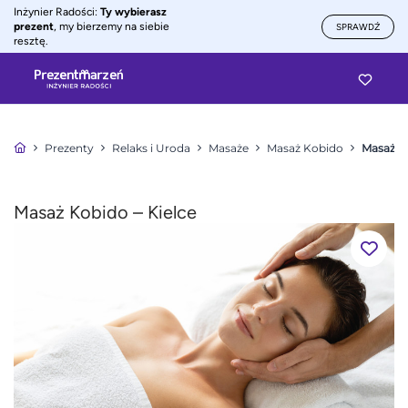
Inżynier Radości:
Ty wybierasz
prezent
, my bierzemy na siebie
SPRAWDŹ
resztę.
Prezenty
Relaks i Uroda
Masaże
Masaż Kobido
Masaż Ko
Masaż Kobido – Kielce