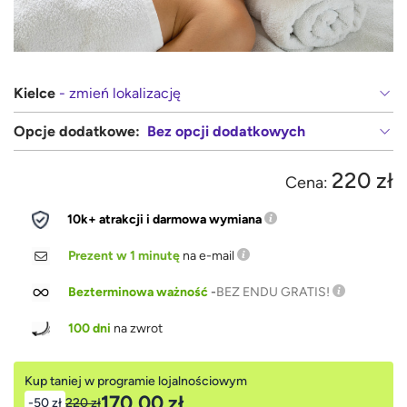
Kielce
- zmień lokalizację
Opcje dodatkowe:
Bez opcji dodatkowych
220 zł
Cena:
10k+ atrakcji i darmowa wymiana
Prezent w 1 minutę
na e-mail
Bezterminowa ważność
-
BEZ ENDU GRATIS!
100 dni
na zwrot
Kup taniej w programie lojalnościowym
170,00 zł
-50 zł
220 zł