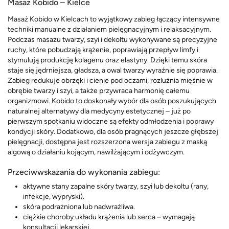
Masaż Kobido – Kielce
Masaż Kobido w Kielcach to wyjątkowy zabieg łączący intensywne
techniki manualne z działaniem pielęgnacyjnym i relaksacyjnym.
Podczas masażu twarzy, szyi i dekoltu wykonywane są precyzyjne
ruchy, które pobudzają krążenie, poprawiają przepływ limfy i
stymulują produkcję kolagenu oraz elastyny. Dzięki temu skóra
staje się jędrniejsza, gładsza, a owal twarzy wyraźnie się poprawia.
Zabieg redukuje obrzęki i cienie pod oczami, rozluźnia mięśnie w
obrębie twarzy i szyi, a także przywraca harmonię całemu
organizmowi. Kobido to doskonały wybór dla osób poszukujących
naturalnej alternatywy dla medycyny estetycznej – już po
pierwszym spotkaniu widoczne są efekty odmłodzenia i poprawy
kondycji skóry. Dodatkowo, dla osób pragnących jeszcze głębszej
pielęgnacji, dostępna jest rozszerzona wersja zabiegu z maską
algową o działaniu kojącym, nawilżającym i odżywczym.
Przeciwwskazania do wykonania zabiegu:
aktywne stany zapalne skóry twarzy, szyi lub dekoltu (rany,
infekcje, wypryski).
skóra podrażniona lub nadwrażliwa.
ciężkie choroby układu krążenia lub serca – wymagają
konsultacji lekarskiej.