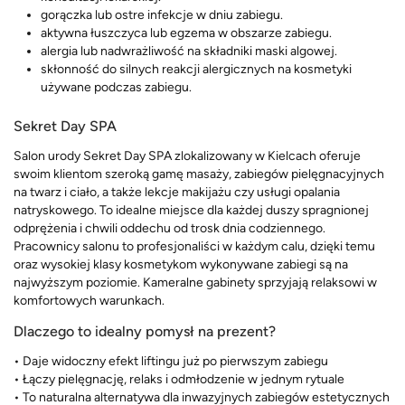
gorączka lub ostre infekcje w dniu zabiegu.
aktywna łuszczyca lub egzema w obszarze zabiegu.
alergia lub nadwrażliwość na składniki maski algowej.
skłonność do silnych reakcji alergicznych na kosmetyki
używane podczas zabiegu.
Sekret Day SPA
Salon urody Sekret Day SPA zlokalizowany w Kielcach oferuje
swoim klientom szeroką gamę masaży, zabiegów pielęgnacyjnych
na twarz i ciało, a także lekcje makijażu czy usługi opalania
natryskowego. To idealne miejsce dla każdej duszy spragnionej
odprężenia i chwili oddechu od trosk dnia codziennego.
Pracownicy salonu to profesjonaliści w każdym calu, dzięki temu
oraz wysokiej klasy kosmetykom wykonywane zabiegi są na
najwyższym poziomie. Kameralne gabinety sprzyjają relaksowi w
komfortowych warunkach.
Dlaczego to idealny pomysł na prezent?
• Daje widoczny efekt liftingu już po pierwszym zabiegu
• Łączy pielęgnację, relaks i odmłodzenie w jednym rytuale
• To naturalna alternatywa dla inwazyjnych zabiegów estetycznych