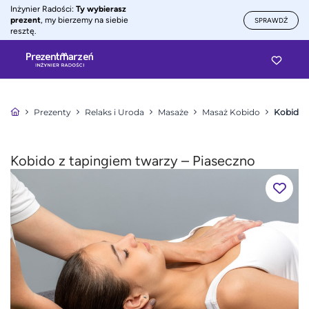
Inżynier Radości:
Ty wybierasz
prezent
, my bierzemy na siebie
SPRAWDŹ
resztę.
Prezenty
Relaks i Uroda
Masaże
Masaż Kobido
Kobido z
Kobido z tapingiem twarzy – Piaseczno