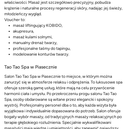
właściwości. Masaż jest szczegółowo precyzyjny, pobudza
krążenie i naturalne procesy regeneracji skóry, nadając jej świeży,
młodzieńczy wygląd.
Voucher to:
masaż liftingujący KOBIDO,
akupresura,
masaż kulami solnymi,
manualny drenaż twarzy,
profesjonalne taśmy do tapingu,
modelowanie konturów twarzy.
Tao Tao Spa w Piasecznie
Salon Tao Tao Spa w Piasecznie to miejsce, w którym można
zanurzyć się w atmosferze relaksu i odprężenia. To luksusowe spa
oferuje szeroką gamę usług, które mają na celu przywrócenie
harmonii ciała i umysłu. Po przekroczeniu progu salonu Tao Tao
Spa, osoby obdarowane są witane przez elegancki i spokojny
wystrój. Profesjonalny personel dba o to, aby każda wizyta była
wyjątkowa i indywidualnie dopasowana do potrzeb. Salon oferuje
bogaty wybór masaży, od tradycyjnych masaży relaksacyjnych po
terapie głębokiego rozluźnienia. Specjalnie wykwalifikowani
masażyści mają wiedzę i umiejętności, aby zapewnić najwyższy