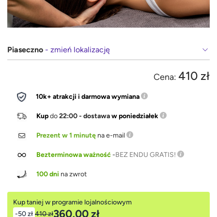
Piaseczno
- zmień lokalizację
410 zł
Cena:
10k+ atrakcji i darmowa wymiana
Kup
do
22:00 - dostawa
w poniedziałek
Prezent w 1 minutę
na e-mail
Bezterminowa ważność
-
BEZ ENDU GRATIS!
100 dni
na zwrot
Kup taniej w programie lojalnościowym
360,00 zł
-50 zł
410 zł