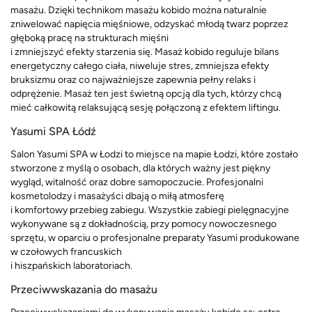
masażu. Dzięki technikom masażu kobido można naturalnie
zniwelować napięcia mięśniowe, odzyskać młodą twarz poprzez
głęboką pracę na strukturach mięśni
i zmniejszyć efekty starzenia się. Masaż kobido reguluje bilans
energetyczny całego ciała, niweluje stres, zmniejsza efekty
bruksizmu oraz co najważniejsze zapewnia pełny relaks i
odprężenie. Masaż ten jest świetną opcją dla tych, którzy chcą
mieć całkowitą relaksującą sesję połączoną z efektem liftingu.
Yasumi SPA Łódź
Salon Yasumi SPA w Łodzi to miejsce na mapie Łodzi, które zostało
stworzone z myślą o osobach, dla których ważny jest piękny
wygląd, witalność oraz dobre samopoczucie. Profesjonalni
kosmetolodzy i masażyści dbają o miłą atmosferę
i komfortowy przebieg zabiegu. Wszystkie zabiegi pielęgnacyjne
wykonywane są z dokładnością, przy pomocy nowoczesnego
sprzętu, w oparciu o profesjonalne preparaty Yasumi produkowane
w czołowych francuskich
i hiszpańskich laboratoriach.
Przeciwwskazania do masażu