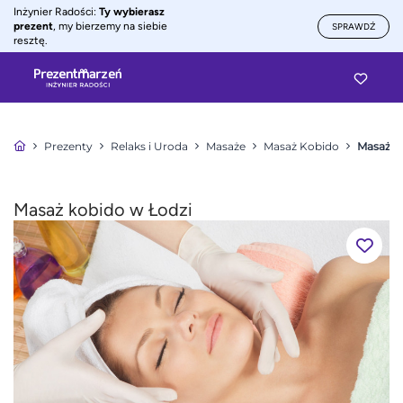
Inżynier Radości:
Ty wybierasz
prezent
, my bierzemy na siebie
SPRAWDŹ
resztę.
Prezenty
Relaks i Uroda
Masaże
Masaż Kobido
Masaż k
Masaż kobido w Łodzi