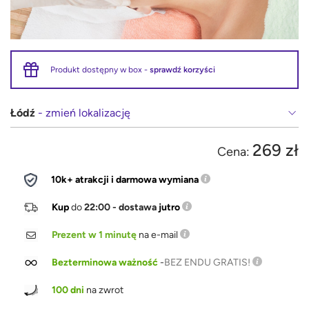
Produkt dostępny w box -
sprawdź korzyści
Łódź
- zmień lokalizację
269 zł
Cena:
10k+ atrakcji i darmowa wymiana
Kup
do
22:00 - dostawa
jutro
Prezent w 1 minutę
na e-mail
Bezterminowa ważność
-
BEZ ENDU GRATIS!
100 dni
na zwrot