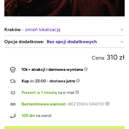
Kraków
- zmień lokalizację
Opcje dodatkowe:
Bez opcji dodatkowych
310 zł
Cena:
10k+ atrakcji i darmowa wymiana
Kup
do
22:00 - dostawa
jutro
Prezent w 1 minutę
na e-mail
Bezterminowa ważność
-
BEZ ENDU GRATIS!
100 dni
na zwrot