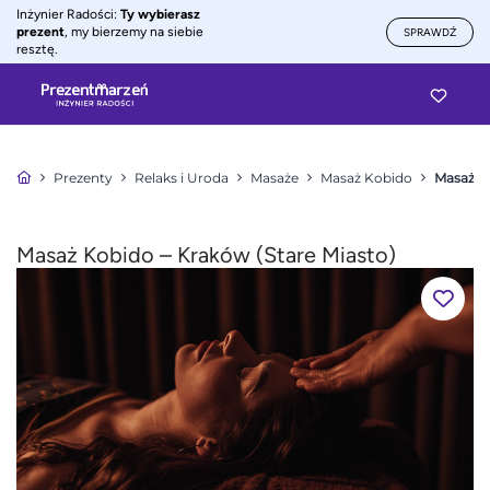
Inżynier Radości:
Ty wybierasz
prezent
, my bierzemy na siebie
SPRAWDŹ
resztę.
Prezenty
Relaks i Uroda
Masaże
Masaż Kobido
Masaż Ko
Masaż Kobido – Kraków (Stare Miasto)