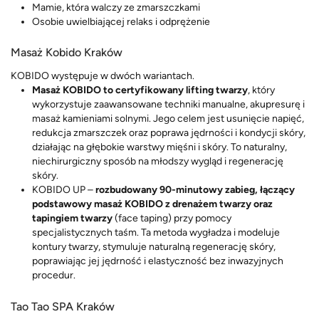
Mamie, która walczy ze zmarszczkami
Osobie uwielbiającej relaks i odprężenie
Masaż Kobido Kraków
KOBIDO występuje w dwóch wariantach.
Masaż KOBIDO to certyfikowany lifting twarzy
, który
wykorzystuje zaawansowane techniki manualne, akupresurę i
masaż kamieniami solnymi. Jego celem jest usunięcie napięć,
redukcja zmarszczek oraz poprawa jędrności i kondycji skóry,
działając na głębokie warstwy mięśni i skóry. To naturalny,
niechirurgiczny sposób na młodszy wygląd i regenerację
skóry.
KOBIDO UP –
rozbudowany 90-minutowy zabieg, łączący
podstawowy masaż KOBIDO z drenażem twarzy oraz
tapingiem twarzy
(face taping) przy pomocy
specjalistycznych taśm. Ta metoda wygładza i modeluje
kontury twarzy, stymuluje naturalną regenerację skóry,
poprawiając jej jędrność i elastyczność bez inwazyjnych
procedur.
Tao Tao SPA Kraków