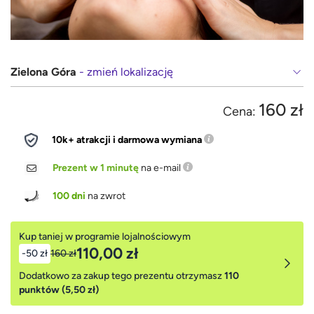
Zielona Góra
- zmień lokalizację
160 zł
Cena:
10k+ atrakcji i darmowa wymiana
Prezent w 1 minutę
na e-mail
100 dni
na zwrot
Kup taniej w programie lojalnościowym
110,00 zł
-50 zł
160 zł
Dodatkowo za zakup tego prezentu otrzymasz
110
punktów (5,50 zł)