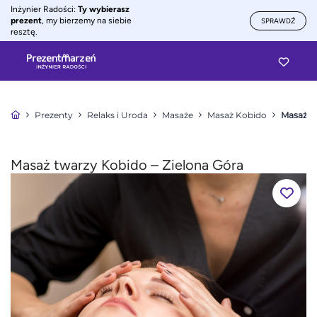
Inżynier Radości:
Ty wybierasz
prezent
, my bierzemy na siebie
SPRAWDŹ
resztę.
Prezenty
Relaks i Uroda
Masaże
Masaż Kobido
Masaż tw
Masaż twarzy Kobido – Zielona Góra