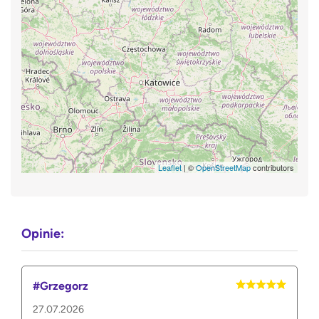
Leaflet
| ©
OpenStreetMap
contributors
Opinie:
#Grzegorz
27.07.2026