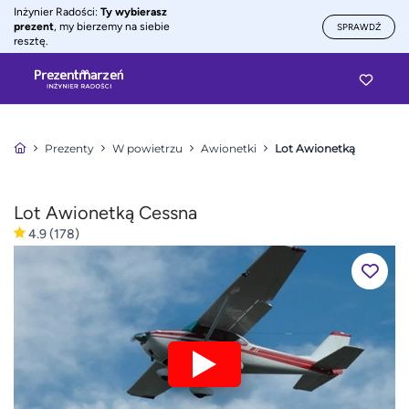
Inżynier Radości:
Ty wybierasz
prezent
, my bierzemy na siebie
SPRAWDŹ
resztę.
Prezenty
W powietrzu
Awionetki
Lot Awionetką
Lot Awionetką Cessna
4.9
(178)