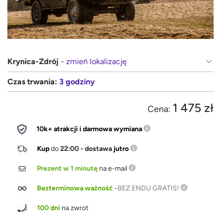
Krynica-Zdrój
- zmień lokalizację
Czas trwania:
3 godziny
1 475 zł
Cena:
10k+ atrakcji i darmowa wymiana
Kup
do
22:00 - dostawa
jutro
Prezent w 1 minutę
na e-mail
Bezterminowa ważność
-
BEZ ENDU GRATIS!
100 dni
na zwrot