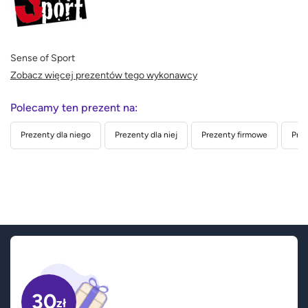
Sense of Sport
Zobacz więcej prezentów tego wykonawcy
Polecamy ten prezent na:
Prezenty dla niego
Prezenty dla niej
Prezenty firmowe
Prez
30
zł