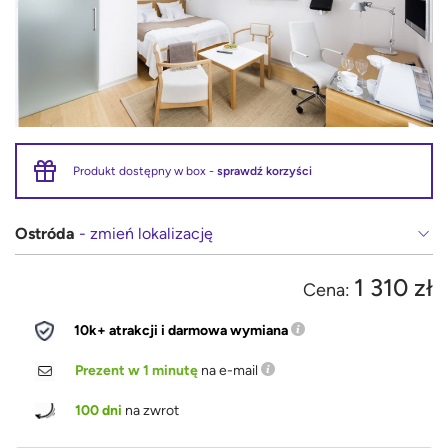
Produkt dostępny w box -
sprawdź korzyści
Ostróda
- zmień lokalizację
1 310 zł
Cena:
10k+ atrakcji i darmowa wymiana
Prezent w 1 minutę
na e-mail
100 dni
na zwrot