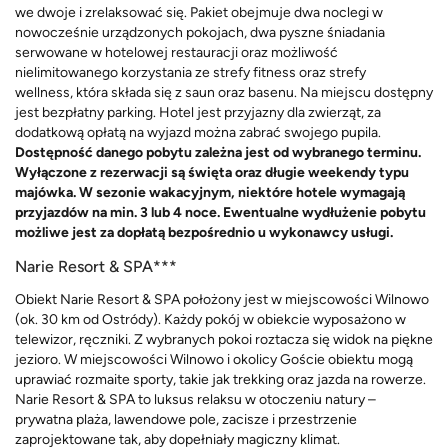
we dwoje i zrelaksować się. Pakiet obejmuje dwa noclegi w
nowocześnie urządzonych pokojach, dwa pyszne śniadania
serwowane w hotelowej restauracji oraz możliwość
nielimitowanego korzystania ze strefy fitness oraz strefy
wellness,
która składa się z saun oraz basenu.
Na miejscu dostępny
jest bezpłatny parking. Hotel jest przyjazny dla zwierząt, za
dodatkową opłatą na wyjazd można zabrać swojego pupila.
Dostępność danego pobytu zależna jest od wybranego terminu.
Wyłączone z rezerwacji są święta oraz długie weekendy typu
majówka. W sezonie wakacyjnym, niektóre hotele wymagają
przyjazdów na min. 3 lub 4 noce. Ewentualne wydłużenie pobytu
możliwe jest za dopłatą bezpośrednio u wykonawcy usługi.
Narie Resort & SPA***
Obiekt Narie Resort & SPA położony jest w miejscowości Wilnowo
(ok. 30 km od Ostródy). Każdy pokój w obiekcie wyposażono w
telewizor, ręczniki. Z wybranych pokoi roztacza się widok na piękne
jezioro. W miejscowości Wilnowo i okolicy Goście obiektu mogą
uprawiać rozmaite sporty, takie jak trekking oraz jazda na rowerze.
Narie Resort & SPA to luksus relaksu w otoczeniu natury –
prywatna plaża, lawendowe pole, zacisze i przestrzenie
zaprojektowane tak, aby dopełniały magiczny klimat.