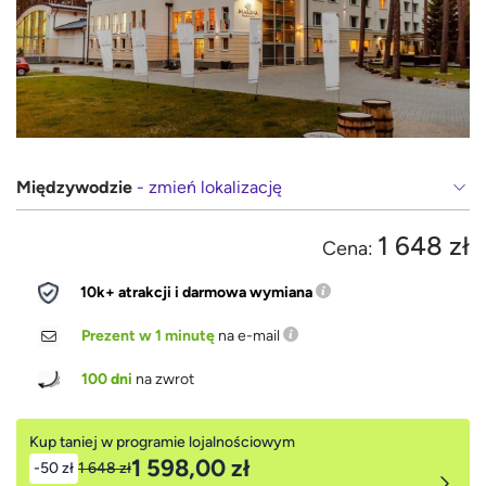
Międzywodzie
- zmień lokalizację
1 648 zł
Cena:
10k+ atrakcji i darmowa wymiana
Prezent w 1 minutę
na e-mail
100 dni
na zwrot
Kup taniej w programie lojalnościowym
1 598,00 zł
-50 zł
1 648 zł