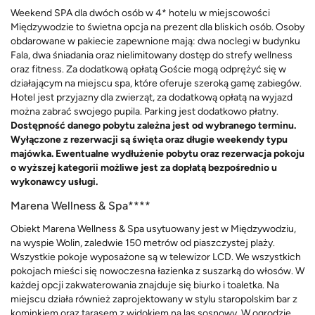
Weekend SPA dla dwóch osób w 4* hotelu w miejscowości
Międzywodzie to świetna opcja na prezent dla bliskich osób. Osoby
obdarowane w pakiecie zapewnione mają: dwa noclegi w budynku
Fala, dwa śniadania oraz nielimitowany dostęp do strefy wellness
oraz fitness. Za dodatkową opłatą Goście mogą odprężyć się w
działającym na miejscu spa, które oferuje szeroką gamę zabiegów.
Hotel jest przyjazny dla zwierząt, za dodatkową opłatą na wyjazd
można zabrać swojego pupila. Parking jest dodatkowo płatny.
Dostępność danego pobytu zależna jest od wybranego terminu.
Wyłączone z rezerwacji są święta oraz długie weekendy typu
majówka. Ewentualne wydłużenie pobytu oraz rezerwacja pokoju
o wyższej kategorii możliwe jest za dopłatą bezpośrednio u
wykonawcy usługi.
Marena Wellness & Spa****
Obiekt Marena Wellness & Spa usytuowany jest w Międzywodziu,
na wyspie Wolin, zaledwie 150 metrów od piaszczystej plaży.
Wszystkie pokoje wyposażone są w telewizor LCD. We wszystkich
pokojach mieści się nowoczesna łazienka z suszarką do włosów. W
każdej opcji zakwaterowania znajduje się biurko i toaletka. Na
miejscu działa również zaprojektowany w stylu staropolskim bar z
kominkiem oraz tarasem z widokiem na las sosnowy. W ogrodzie