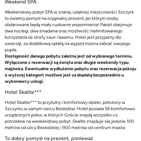
Weekend SPA
Weekendowy pobyt SPA w znanej i pięknej miejscowości Szczyrk
to świetny pomysł na oryginalny prezent, po którym osoby
obdarowane będą miały cudowne wspomnienia! Pakiet obejmuje
dwa noclegi, dwa śniadania oraz możliwość nielimitowanego
korzystania ze strefy saun i basenu. Hotel jest przyjazny dla
zwierząt, za dodatkową opłatą na wyjazd można zabrać swojego
pupila.
Dostępność danego pobytu zależna jest od wybranego terminu.
Wyłączone z rezerwacji są święta oraz długie weekendy typu
majówka. Ewentualne wydłużenie pobytu oraz rezerwacja pokoju
o wyższej kategorii możliwe jest za dopłatą bezpośrednio u
wykonawcy usługi.
Hotel Skalite***
Hotel Skalite*** to przytulny i komfortowy obiekt, położony w
Szczyrku w samym sercu Beskidów. Hotel posiada 56 komfortowo
urządzonych pokoi, w których Goście znajdą wszystko co
potrzebne na weekendowy pobyt. Skalite znajduje się jedynie 100
metrów od ulicy Beskidzkiej i 900 metrów od centrum miasta.
To dobry pomysł na prezent, ponieważ