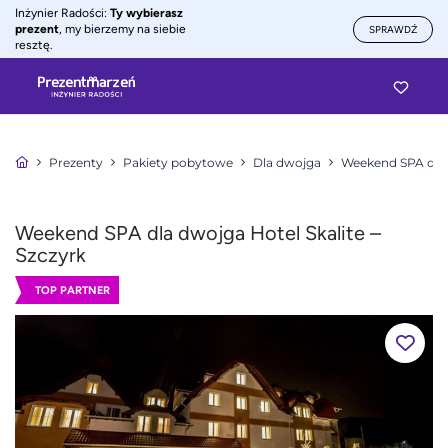
Inżynier Radości:
Ty wybierasz
prezent
, my bierzemy na siebie
SPRAWDŹ
resztę.
Prezenty
Pakiety pobytowe
Dla dwojga
Weekend SPA dla
Weekend SPA dla dwojga Hotel Skalite –
Szczyrk
TOP PARTNER