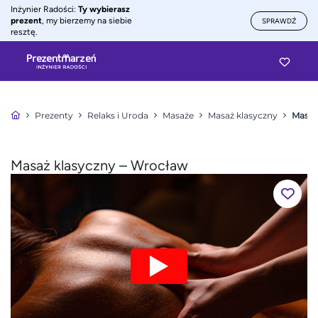
Inżynier Radości:
Ty wybierasz
prezent
, my bierzemy na siebie
SPRAWDŹ
resztę.
Prezenty
Relaks i Uroda
Masaże
Masaż klasyczny
Masaż
Masaż klasyczny – Wrocław