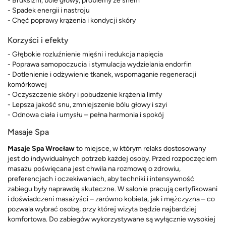
- Bruksizm, bóle głowy, problemy ze snem
- Spadek energii i nastroju
- Chęć poprawy krążenia i kondycji skóry
Korzyści i efekty
- Głębokie rozluźnienie mięśni i redukcja napięcia
- Poprawa samopoczucia i stymulacja wydzielania endorfin
- Dotlenienie i odżywienie tkanek, wspomaganie regeneracji
komórkowej
- Oczyszczenie skóry i pobudzenie krążenia limfy
- Lepsza jakość snu, zmniejszenie bólu głowy i szyi
- Odnowa ciała i umysłu – pełna harmonia i spokój
Masaje Spa
Masaje Spa Wrocław
to miejsce, w którym relaks dostosowany
jest do indywidualnych potrzeb każdej osoby. Przed rozpoczęciem
masażu poświęcana jest chwila na rozmowę o zdrowiu,
preferencjach i oczekiwaniach, aby techniki i intensywność
zabiegu były naprawdę skuteczne. W salonie pracują certyfikowani
i doświadczeni masażyści – zarówno kobieta, jak i mężczyzna – co
pozwala wybrać osobę, przy której wizyta będzie najbardziej
komfortowa. Do zabiegów wykorzystywane są wyłącznie wysokiej