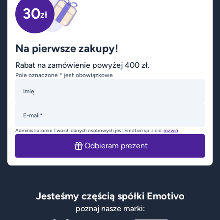
30
zł
Na pierwsze zakupy!
Rabat na zamówienie powyżej 400 zł.
Pole oznaczone * jest obowiązkowe
Imię
E-mail*
Administratorem Twoich danych osobowych jest Emotivo sp. z o.o.
rozwiń
Odbieram prezent
Jesteśmy częścią spółki Emotivo
poznaj nasze marki: